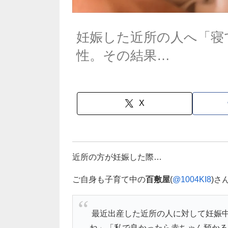
妊娠した近所の人へ「寝
性。その結果…
X
近所の方が妊娠した際…
ご自身も子育て中の
百敷屋
(
@1004KI8
)さ
最近出産した近所の人に対して妊娠
ね」「私で良かったら赤ちゃん預かる