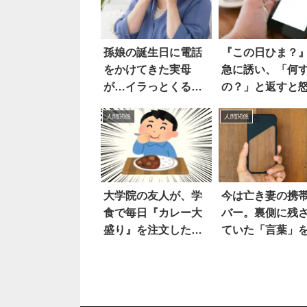
孫娘の誕生日に電話
『この日ひま？
をかけてきた実母
急に誘い、「何
が…イラっとくる一
の？」と返すと
言
人へ。的確な例
人間関係
人間関係
に笑った
大学院の友人が、学
今は亡き妻の携
食で毎日『カレー大
バー。裏側に残
盛り』を注文した結
ていた「言葉」
果…すげえ！！
て、泣いた