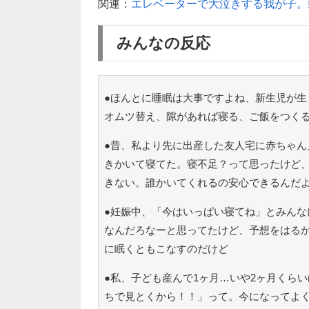
関連：
エレベーターで大泣きする我が子。
みんなの反応
●ほんとに睡眠は大事ですよね、新生児が生
オムツ替え、隙があれば寝る、ご飯をつく
●昔、私より先に出産した友人宅に赤ちゃん
きかいて寝てた。寝不足？って思ったけど、
きない。誰かいてくれるの安心できるんだ
●妊娠中、「今はいっぱい寝てね」とみんな
なんだろなーと思ってたけど、予想をはる
に眠くともこなすのだけど
●私、子ども産んで1ヶ月…いや2ヶ月くら
ちで見とくから！！」って。今になってよ