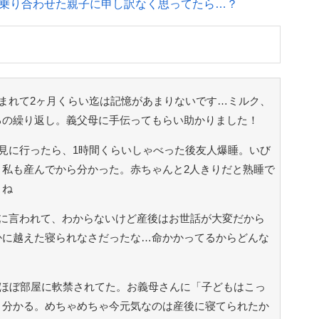
乗り合わせた親子に申し訳なく思ってたら…？
まれて2ヶ月くらい迄は記憶があまりないです…ミルク、
るの繰り返し。義父母に手伝ってもらい助かりました！
見に行ったら、1時間くらいしゃべった後友人爆睡。いび
私も産んでから分かった。赤ちゃんと2人きりだと熟睡で
よね
に言われて、わからないけど産後はお世話が大変だから
かに越えた寝られなさだったな…命かかってるからどんな
いほぼ部屋に軟禁されてた。お義母さんに「子どもはこっ
く分かる。めちゃめちゃ今元気なのは産後に寝てられたか