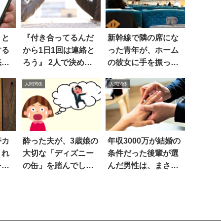
』と
『付き合ってるんだ
新幹線で隣の席にな
する
から1日1回は連絡と
った青年が、ホーム
怒る
ろう』 2人で決めた
の彼女に手を振った
え話
結果、こうなっ
後…
人間関係
人間関係
た！！
帯カ
酔った夫が、3歳娘の
年収3000万が結婚の
され
大切な「ディズニー
条件だった後輩が選
を見
の缶」を踏んでしま
んだ男性は、まさか
った結果…マジか！
の…