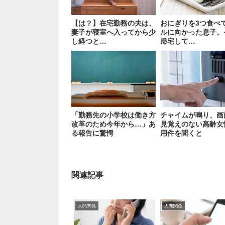
【は？】在宅勤務の夫は、
おにぎりを3つ食べ
妻子が寝室へ入ってから少
ルに向かった息子。
し経つと…
帰宅して…
「勤務先の小学校は働き方
チャイムが鳴り、画
改革のため今年から…」あ
見覚えのない高齢女
る報告に驚愕
用件を聞くと
関連記事
人間関係
人間関係