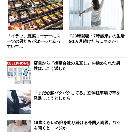
「イラッ」惣菜コーナーにス
『23時就寝・7時起床』の生活
ーツの男たちがぼーっと立っ
を1ヵ月続けたら…マジか！
ていて…
店員から『携帯会社の見直し』を勧められた男
性は…こう返した
「まだ心臓バクバクしてる」立体駐車場で車を
発進しようとしたら
16歳くらいの娘を叱り続ける外国人両親。ワケ
を聞くと…マジか