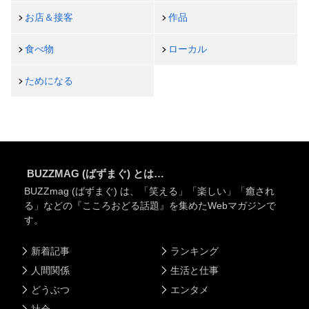
お店＆接客
作品
食べ物
ローカル
ためになる
BUZZMAG (ばずまぐ) とは…
BUZZmag (ばずまぐ) は、「笑える」「楽しい」「癒され
る」などの『こころおどる話題』を集めたWebマガジンで
す。
新着記事
ランキング
人間関係
生活と仕事
どうぶつ
エンタメ
社会