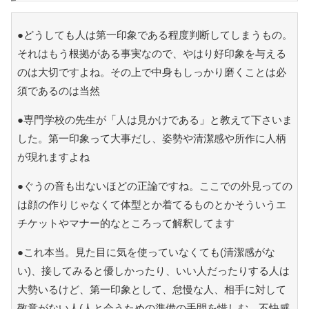
●どうしても人は第一印象である程度判断してしまうもの。
それはもう根拠がある事実なので、やはり好印象を与える
のは大切ですよね。その上で中身もしっかり磨くことは必
須であるのは当然
●専門学校の先生が「人は見かけである」と教えて下さいま
した。第一印象って大事だし、姿勢や清潔感や所作に人柄
が現れますよね
●ぐうの音も出ないほどの正論ですね。ここでの外見っての
は顔の作りじゃなくて体型とか着てるものとかそういうエ
チケットやマナー的なところって解釈してます
●これ本当。見た目に気を使っていなくても(清潔感がな
い)、接してみると優しかったり、いい人だったりする人は
大勢いるけど、第一印象として、怠慢な人、相手に対して
敬意がない人(人と会うための準備の手間を惜しむ。不快感