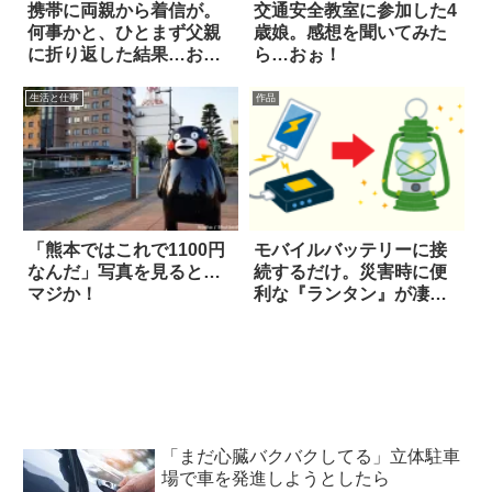
携帯に両親から着信が。
交通安全教室に参加した4
何事かと、ひとまず父親
歳娘。感想を聞いてみた
に折り返した結果…おい
ら…おぉ！
(笑)！
生活と仕事
作品
「熊本ではこれで1100円
モバイルバッテリーに接
なんだ」写真を見ると…
続するだけ。災害時に便
マジか！
利な『ランタン』が凄
い！
「まだ心臓バクバクしてる」立体駐車
場で車を発進しようとしたら