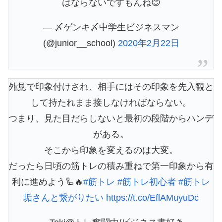
はならないですもんね😊
— 〆ゲンキ〆中学生ビジネスマン
(@junior__school)
2020年2月22日
外見で印象付けされ、相手にはその印象を先入観と
して持たれまま接しなければならない。
つまり、見た目だらしないと最初の段階からハンデ
がある。
そこから印象を変えるのは大変。
だったら日頃の筋トレの積み重ねで第一印象から有
利に進めよう🦾🔥
#筋トレ
#筋トレ初心者
#筋トレ
垢さんと繋がりたい
https://t.co/EflAMuyuDc