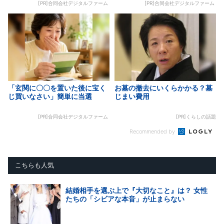
[PR]合同会社デジタルファーム
[PR]合同会社デジタルファーム
「玄関に〇〇を置いた後に宝く
お墓の撤去にいくらかかる？墓
じ買いなさい」簡単に当選
じまい費用
[PR]合同会社デジタルファーム
[PR]くらしの話題
Recommended by
こちらも人気
結婚相手を選ぶ上で『大切なこと』は？ 女性
たちの「シビアな本音」が止まらない