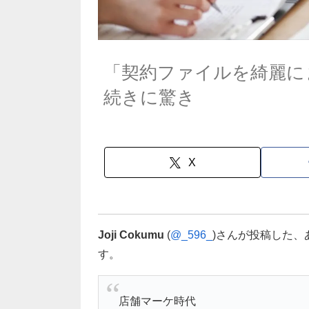
「契約ファイルを綺麗に
続きに驚き
X
Joji Cokumu
(
@_596_
)さんが投稿した
す。
店舗マーケ時代