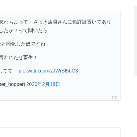
忘れちまって、さっき店員さんに免許証置いてあり
したか？って聞いたら
景と同化した奴ですね」
言われたぜ畜生！
してて！
pic.twitter.com/zJWrSI5bC3
er_hopper)
2020年2月18日