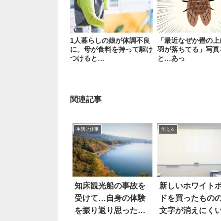
1人暮らしの娘が体調不良
「最近なぜか畳の上
に。母が食料を持って駆け
羽が落ちてる」写真
つけると…
と…あっ
関連記事
生活と仕事
笑える
知床観光船の事故を
新しいホワイト
受けて…自身の体験
ドを買ったもの
を振り返り思ったこ
文字が消えにく