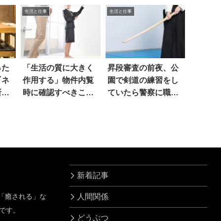
)
長が
生活と仕事
生活と仕事
った
「生活の質に大きく
昇段審査の前夜、公
『ネ
作用する」物件内覧
園で剣道の練習をし
斬新
時に確認すべきこと
ていたら警察に職質
は
されて
新着記事
」「癒される」な
人間関係
です。
どうぶつ