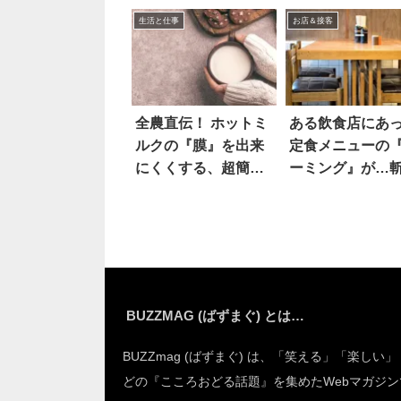
とは
思っていたら…(笑
生活と仕事
お店＆接客
全農直伝！ ホットミ
ある飲食店にあ
ルクの『膜』を出来
定食メニューの
にくくする、超簡単
ーミング』が…
な裏ワザとは
すぎる
BUZZMAG (ばずまぐ) とは…
BUZZmag (ばずまぐ) は、「笑える」「楽しい
どの『こころおどる話題』を集めたWebマガジン