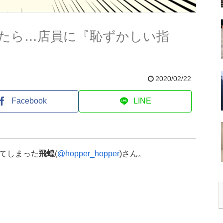
たら…店員に『恥ずかしい指
2020/02/22
Facebook
LINE
てしまった
飛蝗
(
@hopper_hopper
)さん。