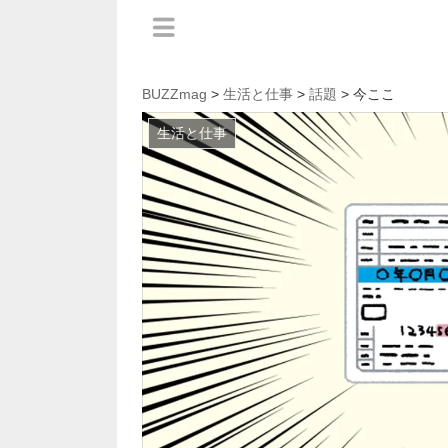
BUZZmag
>
生活と仕事
>
話題
> 今ここ
生活と仕事