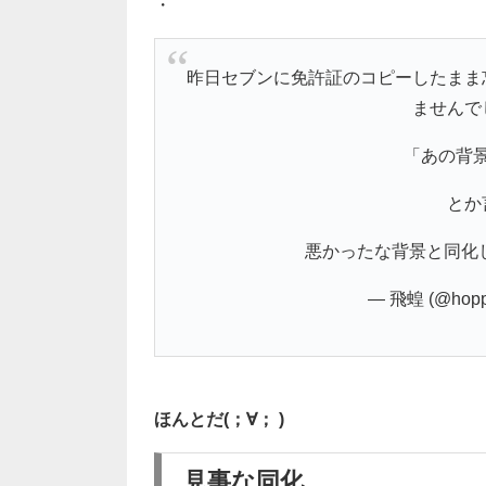
・
昨日セブンに免許証のコピーしたまま
ませんで
「あの背
とか
悪かったな背景と同化
— 飛蝗 (@hopp
ほんとだ(；∀； )
見事な同化