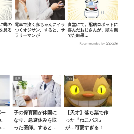
に蝉の
電車で泣く赤ちゃんにイラ
食堂にて。配膳ロボットに
を見る
つくオジサン。すると、サ
喜んだおじさんが、頭を撫
ラリーマンが
でた結果…
Recommended by
仕事
作品
ボー
子の保育園が休園に
【天才】落ち葉で作
の、
なり、急遽休みを取
った『ねこバス』
いと
った医師。すると院
が…可愛すぎる！