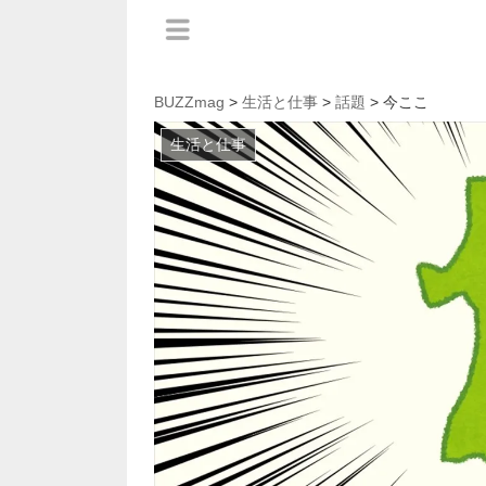
BUZZmag
>
生活と仕事
>
話題
> 今ここ
生活と仕事