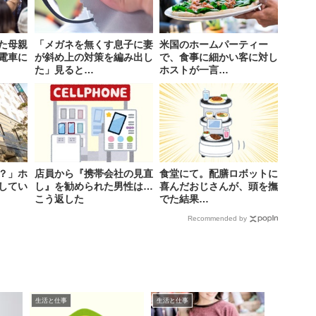
た母親
「メガネを無くす息子に妻
米国のホームパーティー
電車に
が斜め上の対策を編み出し
で、食事に細かい客に対し
た」見ると…
ホストが一言…
？」ホ
店員から『携帯会社の見直
食堂にて。配膳ロボットに
してい
し』を勧められた男性は…
喜んだおじさんが、頭を撫
こう返した
でた結果…
Recommended by
生活と仕事
生活と仕事