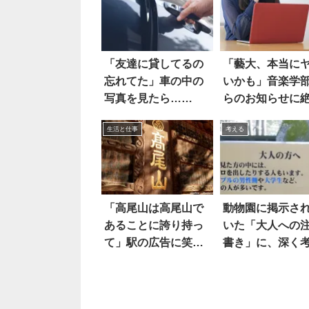
「友達に貸してるの
「藝大、本当に
忘れてた」車の中の
いかも」音楽学
写真を見たら…
らのお知らせに
え？！
した
生活と仕事
考える
「高尾山は高尾山で
動物園に掲示さ
あることに誇り持っ
いた「大人への
て」駅の広告に笑っ
書き」に、深く
た
させられる