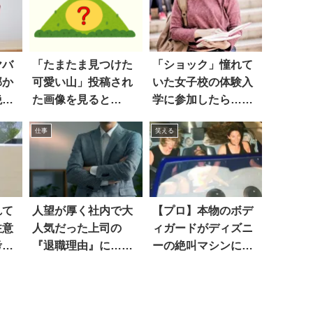
ヤバ
「たまたま見つけた
「ショック」憧れて
部か
可愛い山」投稿され
いた女子校の体験入
絶句
た画像を見ると…
学に参加したら…え
ぇ
仕事
笑える
れて
人望が厚く社内で大
【プロ】本物のボデ
注意
人気だった上司の
ィガードがディズニ
考え
『退職理由』に…衝
ーの絶叫マシンに乗
撃！
った結果…(笑)