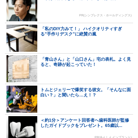
PR(シンプレクス・ホールディングス)
「私のDIY力みて！」 ハイクオリティすぎ
る”手作りデスク”に絶賛の嵐
「青山さん」と「山口さん」宅の表札。よく見
ると、奇跡が起こっていた！
トムとジェリーで爆笑する彼女。「そんなに面
白い？」と聞いたら…え！？
＜約1分＞アンケート回答者へ歯科医師が監修
したガイドブックをプレゼント。65歳以...
PR(あんしんインプラント)