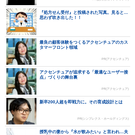
『処方せん受付』と投稿された写真。見ると…
思わず吹き出した！！
最良の顧客体験をつくるアクセンチュアのカス
タマーフロント領域
PR(アクセンチュア)
アクセンチュアが追求する「最適なユーザー接
点」づくりの舞台裏
PR(アクセンチュア)
新卒200人超を即戦力に。その育成設計とは
PR(シンプレクス・ホールディングス)
授乳中の妻から『水が飲みたい』と言われ…夫