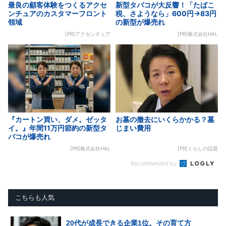
最良の顧客体験をつくるアクセ
新型タバコが大反響！「たばこ
ンチュアのカスタマーフロント
税、さようなら」600円→83円
領域
の新型が爆売れ
[PR]アクセンチュア
[PR]株式会社HAL
『カートン買い、ダメ。ゼッタ
お墓の撤去にいくらかかる？墓
イ。』年間11万円節約の新型タ
じまい費用
バコが爆売れ
[PR]株式会社HAL
[PR]くらしの話題
Recommended by
こちらも人気
20代が成長できる企業1位。その育て方