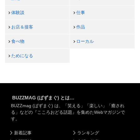
体験談
仕事
お店＆接客
作品
食べ物
ローカル
ためになる
BUZZMAG (ばずまぐ) とは…
BUZZmag (ばずまぐ) は、「笑える」「楽しい」「癒され
る」などの『こころおどる話題』を集めたWebマガジンで
す。
新着記事
ランキング