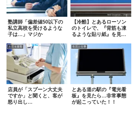
塾講師「偏差値50以下の
【冷酷】とあるローソン
私立高校を受けるような
のトイレで、『背筋も凍
子は…」マジか
るような貼り紙』を見つ
けた！！
お店＆接客
生活と仕事
店員が「スプーン大丈夫
とある道の駅の『電光看
ですか」と聞くと、客が
板』を見たら…非常事態
怒り出し…
が起こっていた！！