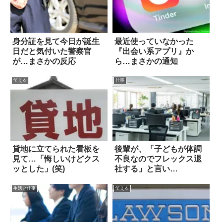
身分証を見て今日が誕生
最近使っていなかった
日だと気付いた警察官
『出会い系アプリ』か
が…まさかの反応
ら…まさかの通知
笑える
仕事
貸地に立てられた看板を
後輩が、「子どもが体調
見て…「悔しいけどクス
不良なのでフレックス退
ッとした」(笑)
社する」と言い…
生活と仕事
笑える