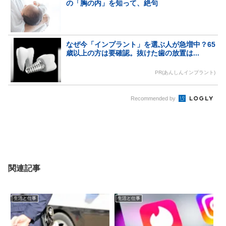
の「胸の内」を知って、絶句
なぜ今「インプラント」を選ぶ人が急増中？65
歳以上の方は要確認。抜けた歯の放置は...
PR(あんしんインプラント)
Recommended by
関連記事
生活と仕事
生活と仕事