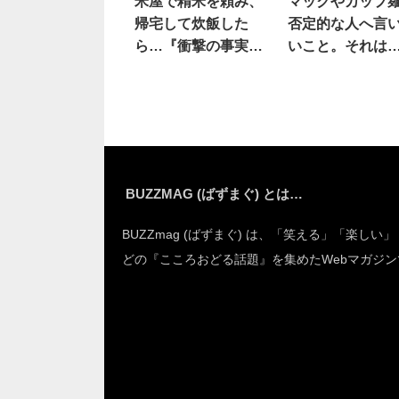
米屋で精米を頼み、
マックやカップ
帰宅して炊飯した
否定的な人へ言
ら…『衝撃の事実』
いこと。それは
に絶句
BUZZMAG (ばずまぐ) とは…
BUZZmag (ばずまぐ) は、「笑える」「楽しい
どの『こころおどる話題』を集めたWebマガジン