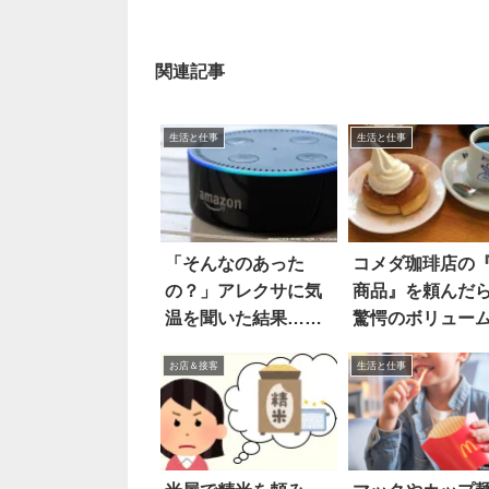
関連記事
生活と仕事
生活と仕事
「そんなのあった
コメダ珈琲店の
の？」アレクサに気
商品』を頼んだ
温を聞いた結果…え
驚愕のボリュー
え
圧倒された！！
お店＆接客
生活と仕事