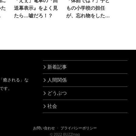
麺に
「えぇ」電車の『回
「体罰では？」子ど
いた
送幕表示』をよく見
もの小学校の担任
…
たら…嘘だろ！？
が、忘れ物をした罰
として…
新着記事
」「癒される」な
人間関係
です。
どうぶつ
社会
お問い合わせ
・
プライバシーポリシー
©
2022
BUZZmag