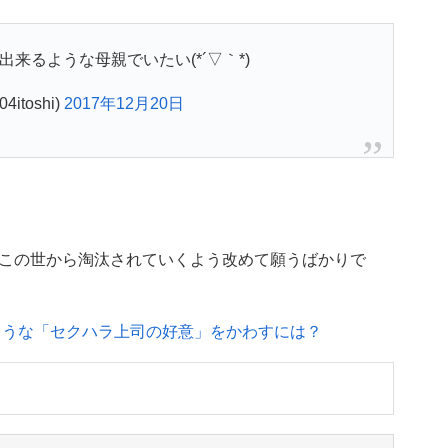
来るような母親でいたい(*´▽｀*)
4itoshi)
2017年12月20日
この世から淘汰されていくよう改めて願うばかりで
ような「セクハラ上司の好意」をかわすには？