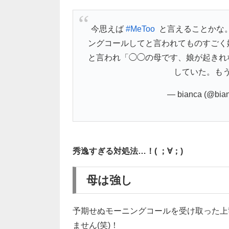
今思えば
#MeToo
と言えることかな
ングコールしてと言われてものすごく
と言われ「◯◯の母です、娘が起きれ
していた。も
— bianca (@bia
秀逸すぎる対処法…！( ；∀；)
母は強し
予期せぬモーニングコールを受け取った上
ません(笑)！