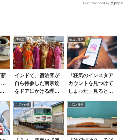
Recommended by
体験談
生活と仕事
『新
インドで、宿泊客が
「狂気のインスタア
ら…
自ら持参した南京錠
カウントを見つけて
ムに
をドアにかける理由
しまった」見ると…
は…
生活と仕事
生活と仕事