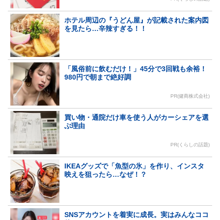
ホテル周辺の『うどん屋』が記載された案内図
を見たら…辛辣すぎる！！
「風俗前に飲むだけ！」45分で3回戦も余裕！
980円で朝まで絶好調
PR(健商株式会社)
買い物・通院だけ車を使う人がカーシェアを選
ぶ理由
PR(くらしの話題)
IKEAグッズで「魚型の氷」を作り、インスタ
映えを狙ったら…なぜ！？
SNSアカウントを着実に成長。実はみんなココ