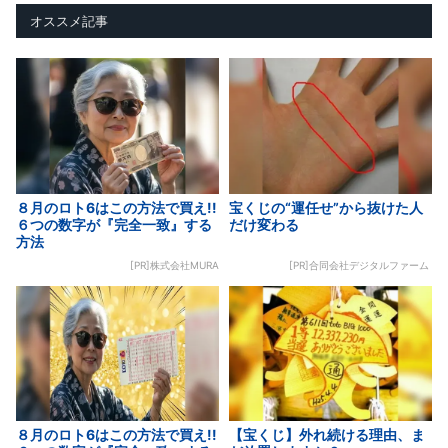
オススメ記事
８月のロト6はこの方法で買え!!
宝くじの“運任せ”から抜けた人
６つの数字が『完全一致』する
だけ変わる
方法
[PR]株式会社MURA
[PR]合同会社デジタルファーム
８月のロト6はこの方法で買え!!
【宝くじ】外れ続ける理由、ま