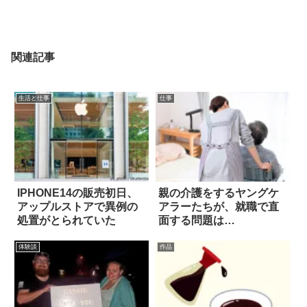
関連記事
生活と仕事
仕事
IPHONE14の販売初日、
親の介護をするヤングケ
アップルストアで異例の
アラーたちが、就職で直
処置がとられていた
面する問題は…
体験談
作品