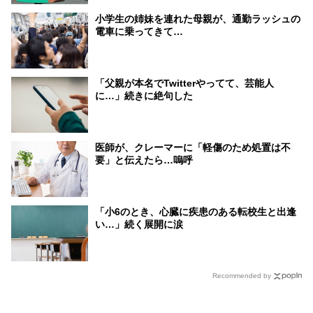
小学生の姉妹を連れた母親が、通勤ラッシュの
電車に乗ってきて…
「父親が本名でTwitterやってて、芸能人
に…」続きに絶句した
医師が、クレーマーに「軽傷のため処置は不
要」と伝えたら…嗚呼
「小6のとき、心臓に疾患のある転校生と出逢
い…」続く展開に涙
Recommended by