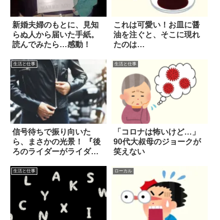
新婚夫婦のもとに、見知
これは可愛い！お皿に醤
らぬ人から届いた手紙。
油を注ぐと、そこに現れ
読んでみたら…感動！
たのは…
生活と仕事
生活と仕事
信号待ちで振り向いた
「コロナは怖いけど…」
ら、まさかの光景！ 『後
90代大叔母のジョークが
ろのライダーがライダー
笑えない
だった』
生活と仕事
ローカル