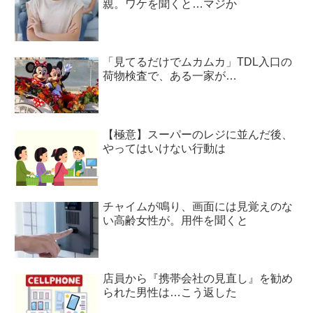
親。ワケを聞くと…マジか
「見てるだけでムカムカ」TDL入口の
荷物検査で、ある一家が…
【極意】スーパーのレジに並んだ後、
やってはいけない行動は
チャイムが鳴り、画面には見覚えのな
い高齢女性が。用件を聞くと
店員から『携帯会社の見直し』を勧め
られた男性は…こう返した