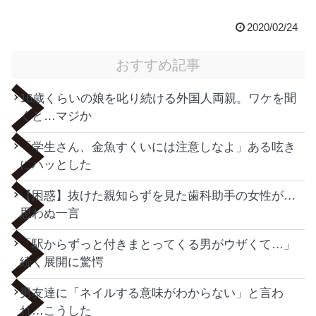
2020/02/24
おすすめ記事
16歳くらいの娘を叱り続ける外国人両親。ワケを聞
くと…マジか
「学生さん、金魚すくいには注意しなよ」ある呟き
にハッとした
【困惑】抜けた親知らずを見た歯科助手の女性が…
思わぬ一言
「駅からずっと付きまとってくる男がウザくて…」
続く展開に驚愕
男友達に「ネイルする意味がわからない」と言わ
れ…こうした