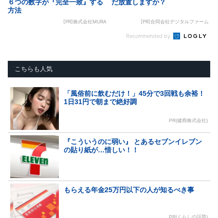
６つの数字が『完全一致』する
だ放置しますか？
方法
[PR]株式会社MURA
[PR]合同会社デジタルファーム
Recommended by
こちらも人気
「風俗前に飲むだけ！」45分で3回戦も余裕！
1日31円で朝まで絶好調
PR(健商株式会社)
『こういうのに弱い』 とあるセブンイレブン
の貼り紙が…惜しい！！
もらえる年金25万円以下の人が知るべき事
PR(くらしの話題)