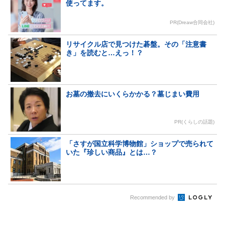
使ってます。
PR(Dreaw合同会社)
リサイクル店で見つけた碁盤。その「注意書
き」を読むと…えっ！？
お墓の撤去にいくらかかる？墓じまい費用
PR(くらしの話題)
「さすが国立科学博物館」ショップで売られて
いた『珍しい商品』とは…？
Recommended by