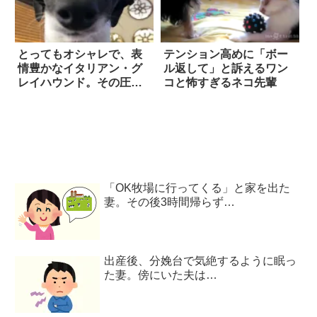
とってもオシャレで、表
テンション高めに「ボー
情豊かなイタリアン・グ
ル返して」と訴えるワン
レイハウンド。その圧倒
コと怖すぎるネコ先輩
的な個性で、人々を虜
に！
「OK牧場に行ってくる」と家を出た
妻。その後3時間帰らず…
出産後、分娩台で気絶するように眠っ
た妻。傍にいた夫は…