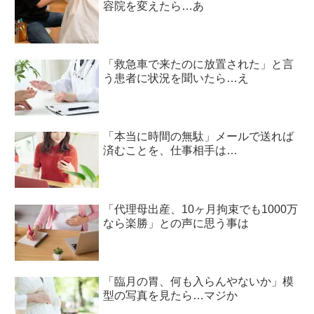
容院を変えたら…あ
「救急車で来たのに放置された」と言
う患者に状況を聞いたら…え
「本当に時間の無駄」メールで送れば
済むことを、仕事相手は…
「代理母出産、10ヶ月拘束でも1000万
なら楽勝」との声に思う事は
「臨月の胃、何も入らんやないか」模
型の写真を見たら…マジか