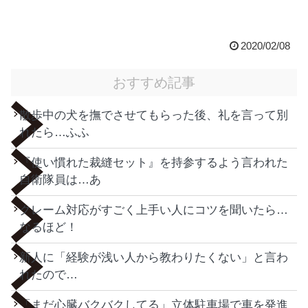
2020/02/08
おすすめ記事
散歩中の犬を撫でさせてもらった後、礼を言って別
れたら…ふふ
『使い慣れた裁縫セット』を持参するよう言われた
自衛隊員は…あ
クレーム対応がすごく上手い人にコツを聞いたら…
なるほど！
新人に「経験が浅い人から教わりたくない」と言わ
れたので…
「まだ心臓バクバクしてる」立体駐車場で車を発進