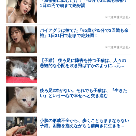
「風俗前に飲むだけ！」45分で3回戦も余裕！
1日31円で朝まで絶好調
PR(健商株式会社)
バイアグラは捨てた「65歳が45分で3回戦も余
裕」1日31円で朝まで絶好調！
PR(健商株式会社)
【子猫】 後ろ足に障害を持つ子猫は、人々の
悲観的な心配を吹き飛ばすかのように…元...
後ろ足2本がない。それでも子猫は、『生きた
い』という一心で幸せへと突き進む
小脳の形成不全から、歩くこともままならない
子猫。困難を抱えながらも前向きに生きる...