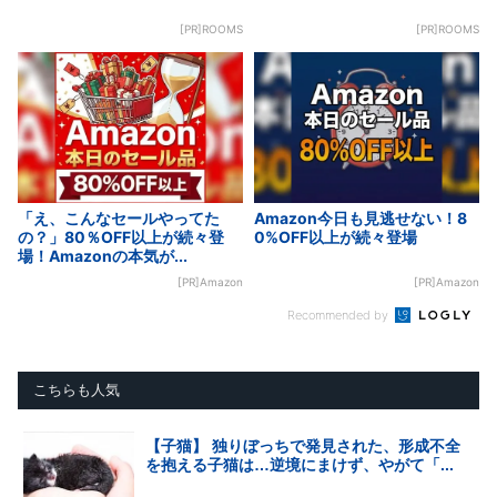
[PR]ROOMS
[PR]ROOMS
「え、こんなセールやってた
Amazon今日も見逃せない！8
の？」80％OFF以上が続々登
0%OFF以上が続々登場
場！Amazonの本気が...
[PR]Amazon
[PR]Amazon
Recommended by
こちらも人気
【子猫】 独りぼっちで発見された、形成不全
を抱える子猫は…逆境にまけず、やがて「...