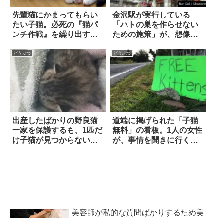
先輩猫にかまってもらい
金沢駅が実行している
たい子猫。必死の『猫パ
「ハトの巣を作らせない
ンチ作戦』を繰り出す
ための施策」が、想像以
も、あえなくスルーされ
上に豪快だった！
てしまって…！？
どうぶつ
どうぶつ
出産したばかりの野良猫
道端に掲げられた「子猫
一家を保護するも、1匹だ
無料」の看板。1人の女性
け子猫が見つからない。
が、事情を聞きに行く
心優しい男性警官の2日間
と…
にも及ぶ捜索の結末
は…？
美容師が私的な質問ばかりするため美