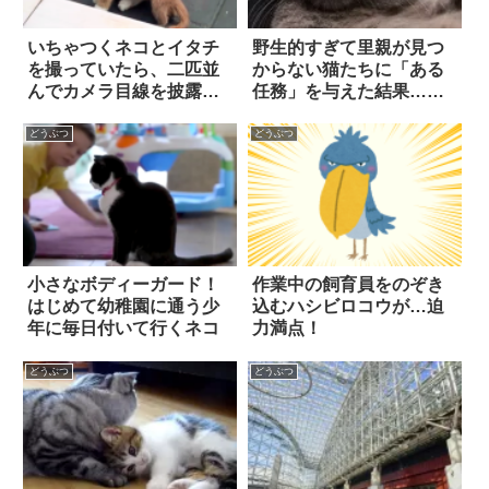
いちゃつくネコとイタチ
野生的すぎて里親が見つ
を撮っていたら、二匹並
からない猫たちに「ある
んでカメラ目線を披露し
任務」を与えた結果…み
てくれた
んなが幸せに！
どうぶつ
どうぶつ
小さなボディーガード！
作業中の飼育員をのぞき
はじめて幼稚園に通う少
込むハシビロコウが…迫
年に毎日付いて行くネコ
力満点！
どうぶつ
どうぶつ