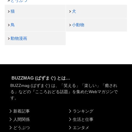
どうぶつ
猫
犬
鳥
小動物
動物漫画
BUZZMAG (ばずまぐ) とは…
BUZZmag (ばずまぐ) は、「笑える」「楽しい」「癒され
る」などの『こころおどる話題』を集めたWebマガジンで
す。
新着記事
ランキング
人間関係
生活と仕事
どうぶつ
エンタメ