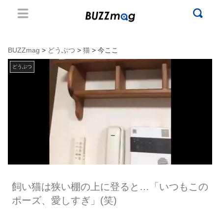
BUZZmag
>
どうぶつ
>
猫
> 今ここ
どうぶつ
飼い猫は狭い棚の上に登ると…「いつもこの
ポーズ、愛しすぎ」(笑)