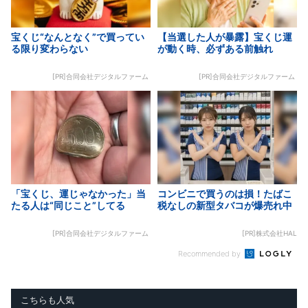
宝くじ“なんとなく”で買ってい
【当選した人が暴露】宝くじ運
る限り変わらない
が動く時、必ずある前触れ
[PR]合同会社デジタルファーム
[PR]合同会社デジタルファーム
「宝くじ、運じゃなかった」当
コンビニで買うのは損！たばこ
たる人は“同じこと”してる
税なしの新型タバコが爆売れ中
[PR]合同会社デジタルファーム
[PR]株式会社HAL
Recommended by
こちらも人気