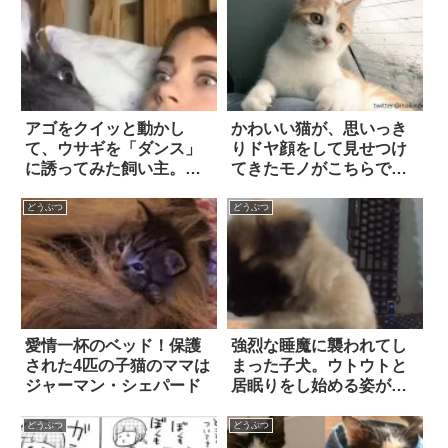
アゴをクイッと動かし
かわいい猫が、思いっき
て、ウサギを「ダンス」
りドヤ顔をして見せつけ
に誘ってみた飼い主。そ
てきたモノがこちらです
の結果…想像以上に、め
(笑)！
っちゃノッてきた！？
どうぶつ
どうぶつ
愛情一杯のベッド！保護
強烈な睡魔に襲われてし
された4匹の子猫のママは
まった子犬。ウトウトと
ジャーマン・シェパード
居眠りをし始める姿が…
ほっこり可愛い！！
どうぶつ
どうぶつ