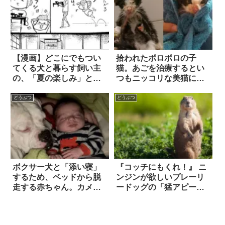
【漫画】どこにでもつい
拾われたボロボロの子
てくる犬と暮らす飼い主
猫。あごを治療するとい
の、「夏の楽しみ」と
つもニッコリな美猫に生
は？
まれ変わる 7枚
どうぶつ
どうぶつ
ボクサー犬と「添い寝」
『コッチにもくれ！』 ニ
するため、ベッドから脱
ンジンが欲しいプレーリ
走する赤ちゃん。カメラ
ードッグの「猛アピー
を仕掛けてみて…ほっこ
ル」に笑った！
り