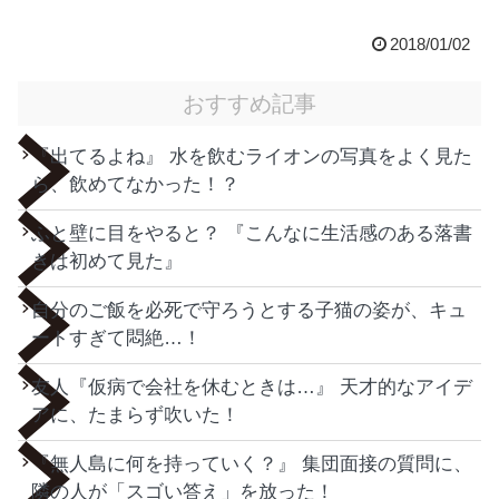
2018/01/02
おすすめ記事
『出てるよね』 水を飲むライオンの写真をよく見た
ら、飲めてなかった！？
ふと壁に目をやると？ 『こんなに生活感のある落書
きは初めて見た』
自分のご飯を必死で守ろうとする子猫の姿が、キュ
ートすぎて悶絶…！
友人『仮病で会社を休むときは…』 天才的なアイデ
アに、たまらず吹いた！
『無人島に何を持っていく？』 集団面接の質問に、
隣の人が「スゴい答え」を放った！