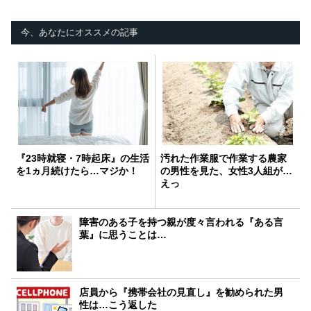
今、あなたにオススメの記事
『23時就寝・7時起床』の生活
汚れた作業服で作業する農家
を1ヵ月続けたら…マジか！
の男性を見た、女性3人組が…
えっ
障害のある子を持つ親が度々言われる『ある言
葉』に思うことは…
店員から『携帯会社の見直し』を勧められた男
性は…こう返した