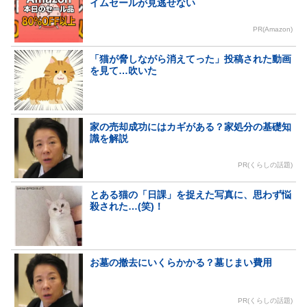
イムセールが見逃せない
PR(Amazon)
「猫が脅しながら消えてった」投稿された動画
を見て…吹いた
家の売却成功にはカギがある？家処分の基礎知
識を解説
PR(くらしの話題)
とある猫の「日課」を捉えた写真に、思わず悩
殺された…(笑)！
お墓の撤去にいくらかかる？墓じまい費用
PR(くらしの話題)