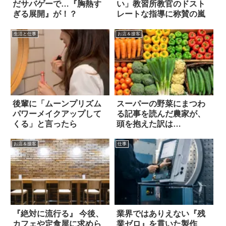
だサバゲーで…『胸熱す
い」教習所教官のドスト
ぎる展開』が！？
レートな指導に称賛の嵐
生活と仕事
お店＆接客
後輩に「ムーンプリズム
スーパーの野菜にまつわ
パワーメイクアップして
る記事を読んだ農家が、
くる」と言ったら
頭を抱えた訳は…
お店＆接客
仕事
『絶対に流行る』 今後、
業界ではありえない『残
カフェや定食屋に求めら
業ゼロ』を貫いた製作