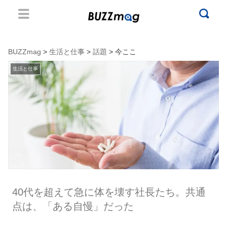
BUZZmag
>
生活と仕事
>
話題
> 今ここ
生活と仕事
40代を超えて急に体を壊す社長たち。共通
点は、「ある自慢」だった