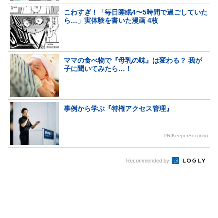
こわすぎ！「毎日睡眠4〜5時間で過ごしていた
ら…」実体験を書いた漫画 4枚
ママの食べ物で『母乳の味』は変わる？ 我が
子に聞いてみたら…！
事例から学ぶ『特権アクセス管理』
PR(KeeperSecurity)
Recommended by