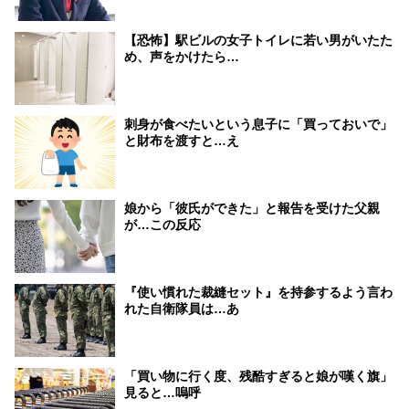
【恐怖】駅ビルの女子トイレに若い男がいたた
め、声をかけたら…
刺身が食べたいという息子に「買っておいで」
と財布を渡すと…え
娘から「彼氏ができた」と報告を受けた父親
が…この反応
『使い慣れた裁縫セット』を持参するよう言わ
れた自衛隊員は…あ
「買い物に行く度、残酷すぎると娘が嘆く旗」
見ると…嗚呼