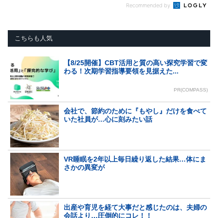
Recommended by
こちらも人気
【8/25開催】CBT活用と質の高い探究学習で変
わる！次期学習指導要領を見据えた...
PR(COMPASS)
会社で、節約のために『もやし』だけを食べて
いた社員が…心に刻みたい話
VR睡眠を2年以上毎日繰り返した結果…体にま
さかの異変が
出産や育児を経て大事だと感じたのは、夫婦の
会話より…圧倒的にコレ！！