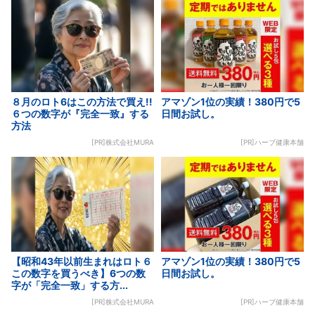
８月のロト6はこの方法で買え!!
アマゾン1位の実績！380円で5
６つの数字が『完全一致』する
日間お試し。
方法
[PR]株式会社MURA
[PR]ハーブ健康本舗
【昭和43年以前生まれはロト６
アマゾン1位の実績！380円で5
この数字を買うべき】6つの数
日間お試し。
字が「完全一致」する方...
[PR]株式会社MURA
[PR]ハーブ健康本舗