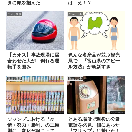
きに頭を抱えた
は…え！？
生活と仕事
生活と仕事
【カオス】事故現場に居
色んな名産品が並ぶ観光
合わせた人が、倒れる運
展で…『富山県のアピー
転手を囲み…
ル方法』が斬新すぎ
た！！
生活と仕事
生活と仕事
ジャンプにおける『友
とある場所で現役の公衆
情・努力・勝利』の三原
電話を発見。側にあった
則に、変化が起こってい
『フリップ』に驚いた！