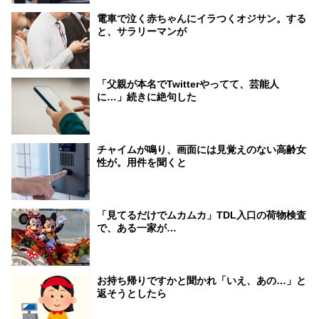
電車で泣く赤ちゃんにイラつくオジサン。する
と、サラリーマンが
「父親が本名でTwitterやってて、芸能人
に…」続きに絶句した
チャイムが鳴り、画面には見覚えのない高齢女
性が。用件を聞くと
「見てるだけでムカムカ」TDL入口の荷物検査
で、ある一家が…
お持ち帰りですかと聞かれ「いえ、あの…」と
返そうとしたら