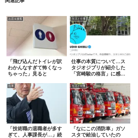
関連記事
お店＆接客
生活と仕事
「飛び込んだトイレが訳
仕事の本質について…ス
わかんなすぎて怖くなっ
タジオジブリが紹介した
ちゃった」見ると
「宮崎駿の格言」に感
動！
仕事
生活と仕事
「技術職の退職者が多す
「なにこの消防車」ガソ
ぎて、人事課長が…」続
スタで給油していたの