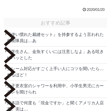
2020/01/20
おすすめ記事
『使い慣れた裁縫セット』を持参するよう言われた
自衛隊員は…あ
「学生さん、金魚すくいには注意しなよ」ある呟き
にハッとした
クレーム対応がすごく上手い人にコツを聞いたら…
なるほど！
女子更衣室のシャワーを利用中、小学生男児にカー
テンを開けられ
日本語で何度も「現金ですか」と聞くアメリカ人店
員。実は…