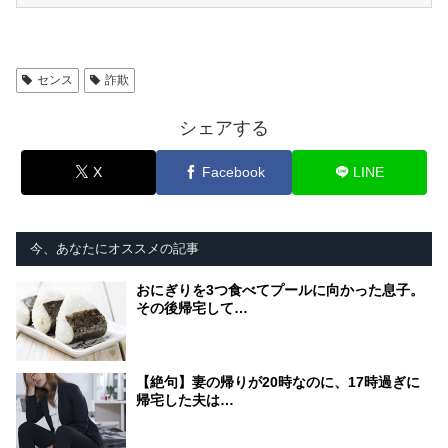
センス
詐欺
シェアする
X
Facebook
LINE
今、あなたにオススメの記事
おにぎりを3つ食べてプールに向かった息子。
その後帰宅して…
【絶句】妻の帰りが20時なのに、17時過ぎに
帰宅した夫は…