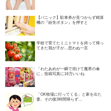
【パニック】駐車券が見つからず精算
機の『紛失ボタン』を押すと
学校で育てたミニトマトを持って帰っ
てきた我が子が…思わぬ一言
「わたあめが一瞬で溶けて魔界の傘
に」投稿写真に16万いいね
「OK牧場に行ってくる」と家を出た
妻。その後3時間帰らず…