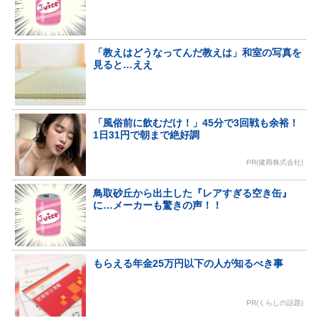
「教えはどうなってんだ教えは」和室の写真を
見ると…ええ
「風俗前に飲むだけ！」45分で3回戦も余裕！
1日31円で朝まで絶好調
PR(健商株式会社)
鳥取砂丘から出土した『レアすぎる空き缶』
に…メーカーも驚きの声！！
もらえる年金25万円以下の人が知るべき事
PR(くらしの話題)