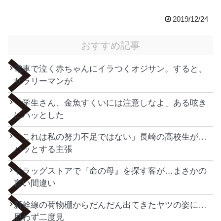
2019/12/24
おすすめ記事
電車で泣く赤ちゃんにイラつくオジサン。すると、
サラリーマンが
「学生さん、金魚すくいには注意しなよ」ある呟き
にハッとした
「これは私の努力不足ではない」長崎の高校生が…
ハッとする主張
ドラッグストアで『命の母』を探す客が…まさかの
言い間違い
新幹線の荷物棚からだんだん出てきたヤツの姿に…
思わず二度見