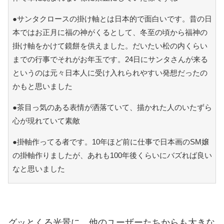
●サンタクロースの掛け軸とは日本的で面白いです。昔の日
本ではお正月に福の神がくるとして、冬至の頃から福神の
掛け軸をかけて鏡餅を供えました。だいたい松の内くらい
までの行事でそれがお年玉です。24日にサンタさんが来る
というのは元々日本人に受け入れられやすい発想だったの
かもと思いました
●茶目っ気のある表情が洒落ていて、描かれた人のいたずら
心が現れていて素敵
●掛軸作ってる者です。10年ほど前に仕事で日本画のSM嬢
の掛軸作りましたが、あれも100年後くらいにバズれば良い
なと思いました
グッとくる光景に、他のユーザーたちからも大きな