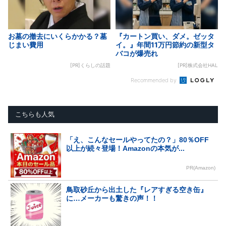
お墓の撤去にいくらかかる？墓
『カートン買い、ダメ。ゼッタ
じまい費用
イ。』年間11万円節約の新型タ
バコが爆売れ
[PR]くらしの話題
[PR]株式会社HAL
Recommended by
こちらも人気
「え、こんなセールやってたの？」80％OFF
以上が続々登場！Amazonの本気が...
PR(Amazon)
鳥取砂丘から出土した『レアすぎる空き缶』
に…メーカーも驚きの声！！