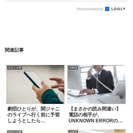
Recommended by
関連記事
生活と仕事
体験談
劇団ひとりが、関ジャニ
【まさかの読み間違い】
のライブへ行く前に予習
電話の相手が、
しようとしたら…
UNKNOWN ERRORのこ
とを…
生活と仕事
体験談