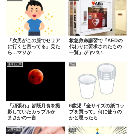
「次男がこの服でセリア
救急救命講習で『AEDの
に行くと言ってる」見た
代わりに要求されたもの
ら…マジか
一覧』がヤバい
生活と仕事
作品
「頑張れ」皆既月食を撮
6歳児「全サイズの紙コッ
影していたカップルが…
プを買って」何に使うの
まさかの一言
かと思ったら
お店＆接客
話題