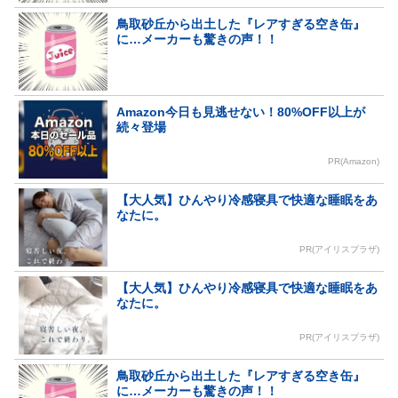
鳥取砂丘から出土した『レアすぎる空き缶』
に…メーカーも驚きの声！！
Amazon今日も見逃せない！80%OFF以上が
続々登場
PR(Amazon)
【大人気】ひんやり冷感寝具で快適な睡眠をあ
なたに。
PR(アイリスプラザ)
【大人気】ひんやり冷感寝具で快適な睡眠をあ
なたに。
PR(アイリスプラザ)
鳥取砂丘から出土した『レアすぎる空き缶』
に…メーカーも驚きの声！！