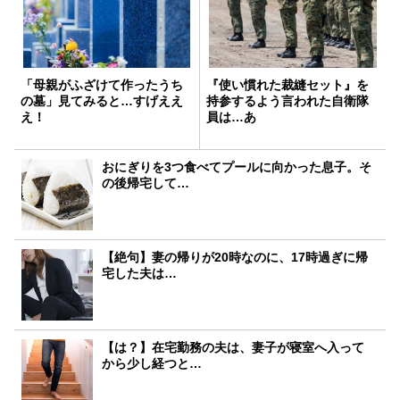
「母親がふざけて作ったうち
『使い慣れた裁縫セット』を
の墓」見てみると…すげええ
持参するよう言われた自衛隊
え！
員は…あ
おにぎりを3つ食べてプールに向かった息子。そ
の後帰宅して…
【絶句】妻の帰りが20時なのに、17時過ぎに帰
宅した夫は…
【は？】在宅勤務の夫は、妻子が寝室へ入って
から少し経つと…