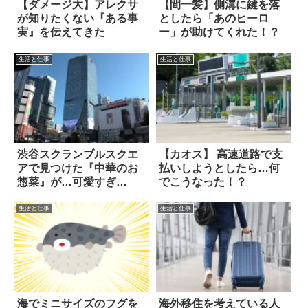
【ダメージ大】アレクサ
【間一髪】側溝に鍵を落
が知りたくない『ある事
としたら「あのヒーロ
実』を伝えてきた
ー」が助けてくれた！？
生活と仕事
生活と仕事
渋谷スクランブルスクエ
【カオス】 高速道路で支
アで見つけた『中華のお
払いしようとしたら…何
惣菜』が…可愛すぎ
でこうなった！？
る！！
生活と仕事
生活と仕事
海でミニサイズのフグを
海外移住を考えている人