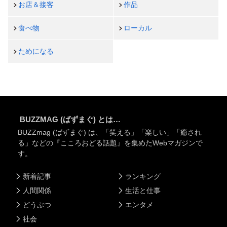
お店＆接客
作品
食べ物
ローカル
ためになる
BUZZMAG (ばずまぐ) とは…
BUZZmag (ばずまぐ) は、「笑える」「楽しい」「癒され
る」などの『こころおどる話題』を集めたWebマガジンで
す。
新着記事
ランキング
人間関係
生活と仕事
どうぶつ
エンタメ
社会