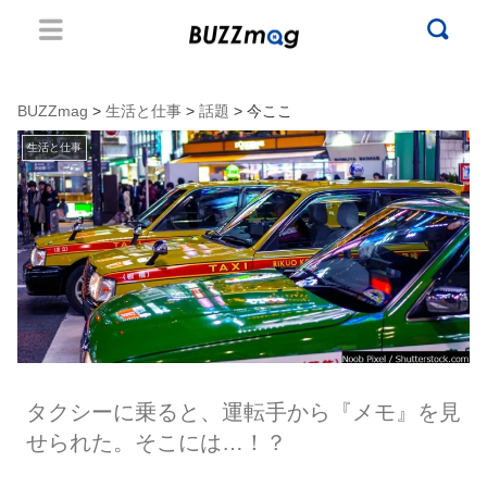
BUZZmag
>
生活と仕事
>
話題
> 今ここ
生活と仕事
タクシーに乗ると、運転手から『メモ』を見
せられた。そこには…！？