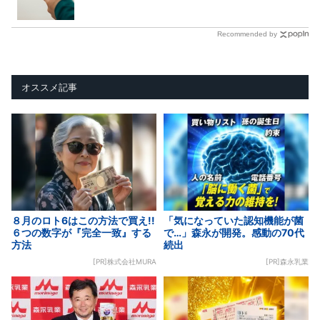
Recommended by
オススメ記事
８月のロト6はこの方法で買え!!
「気になっていた認知機能が菌
６つの数字が『完全一致』する
で…」森永が開発。感動の70代
方法
続出
[PR]株式会社MURA
[PR]森永乳業