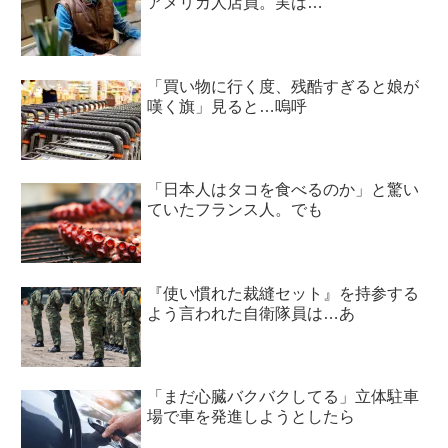
アメリカ人店員。実は…
「買い物に行く度、残酷すぎると娘が
嘆く旗」見ると…嗚呼
「日本人はタコを食べるのか」と驚い
ていたフランス人。でも
『使い慣れた裁縫セット』を持参する
よう言われた自衛隊員は…あ
「まだ心臓バクバクしてる」立体駐車
場で車を発進しようとしたら