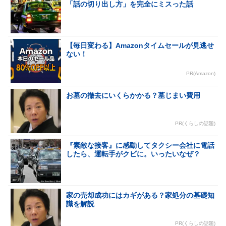
「話の切り出し方」を完全にミスった話
【毎日変わる】Amazonタイムセールが見逃せ
ない！
PR(Amazon)
お墓の撤去にいくらかかる？墓じまい費用
PR(くらしの話題)
『素敵な接客』に感動してタクシー会社に電話
したら、運転手がクビに。いったいなぜ？
家の売却成功にはカギがある？家処分の基礎知
識を解説
PR(くらしの話題)