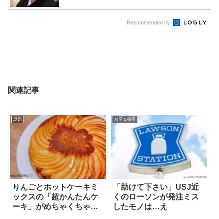
Recommended by
関連記事
話題
お店＆接客
りんごとホットケーキミ
「助けて下さい」USJ近
ックスの「超かんたんケ
くのローソンが発注ミス
ーキ」がめちゃくちゃ美
したモノは…え
味しそう！