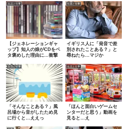
生活と仕事
生活と仕事
【ジェネレーションギャ
イギリス人に「発音で差
ップ】知人の娘がCDをベ
別されたことある？」と
タ褒めした理由に…衝撃
尋ねたら…マジか
生活と仕事
生活と仕事
「そんなことある？」風
「ほんと面白いゲームセ
呂場から音がしたため見
ンターだと思う」動画を
に行くと…ええっ
見ると…え