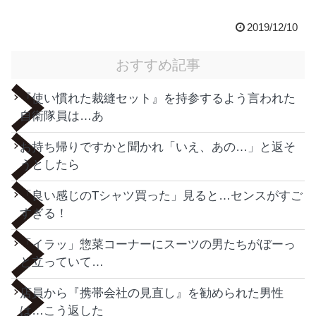
2019/12/10
おすすめ記事
『使い慣れた裁縫セット』を持参するよう言われた
自衛隊員は…あ
お持ち帰りですかと聞かれ「いえ、あの…」と返そ
うとしたら
「良い感じのTシャツ買った」見ると…センスがすご
すぎる！
「イラッ」惣菜コーナーにスーツの男たちがぼーっ
と立っていて…
店員から『携帯会社の見直し』を勧められた男性
は…こう返した