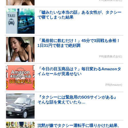
「嘘みたいな本当の話」ある女性が、タクシー
で寝てしまった結果
「風俗前に飲むだけ！」45分で3回戦も余裕！
1日31円で朝まで絶好調
PR(健商株式会社)
「今日の目玉商品は？」毎日変わるAmazonタ
イムセールが見逃せない
PR(Amazon)
『タクシーには緊急用のSOSサインがある』
そんな話を覚えていたら…
沈黙が嫌でタクシー運転手に喋りかけた結果、