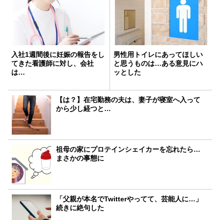
入社1週間後に妊娠の報告をし
男性用トイレにあってほしい
てきた看護師に対し、会社
と思うものは…ある意見にハ
は…
ッとした
【は？】在宅勤務の夫は、妻子が寝室へ入って
から少し経つと…
祖母の家にプロテインシェイカーを忘れたら…
まさかの事態に
「父親が本名でTwitterやってて、芸能人に…」
続きに絶句した