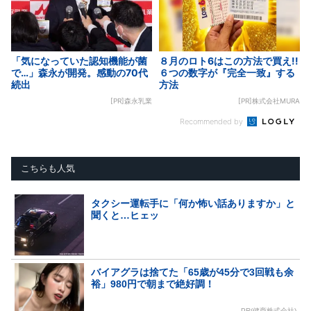
「気になっていた認知機能が菌
８月のロト6はこの方法で買え!!
で…」森永が開発。感動の70代
６つの数字が『完全一致』する
続出
方法
[PR]森永乳業
[PR]株式会社MURA
Recommended by
こちらも人気
タクシー運転手に「何か怖い話ありますか」と
聞くと…ヒェッ
バイアグラは捨てた「65歳が45分で3回戦も余
裕」980円で朝まで絶好調！
PR(健商株式会社)