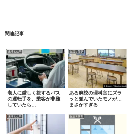
関連記事
生活と仕事
生活と仕事
老人に厳しく接するバス
ある廃校の理科室にズラ
の運転手を、乗客が非難
ッと並んでいたモノが…
していたら…
まさかすぎる
生活と仕事
お店＆接客