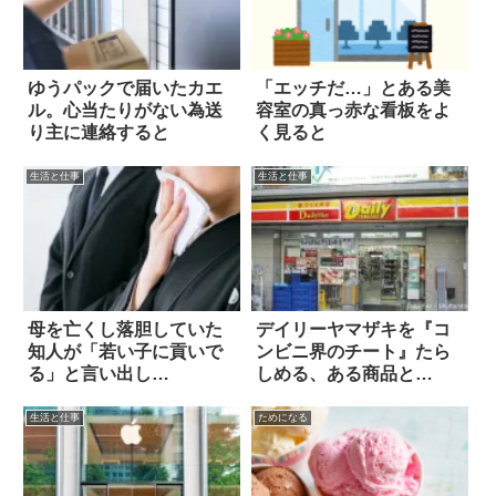
ゆうパックで届いたカエ
「エッチだ…」とある美
ル。心当たりがない為送
容室の真っ赤な看板をよ
り主に連絡すると
く見ると
生活と仕事
生活と仕事
母を亡くし落胆していた
デイリーヤマザキを『コ
知人が「若い子に貢いで
ンビニ界のチート』たら
る」と言い出し…
しめる、ある商品と
は…？
生活と仕事
ためになる