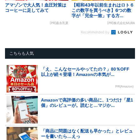
アマゾンで大人気！血圧対策は
【昭和43年以前生まれはロト６
コーヒーに足してみて
この数字を買うべき】6つの数
字が「完全一致」する方...
[PR]森永乳業
[PR]株式会社MURA
Recommended by
こちらも人気
「え、こんなセールやってたの？」80％OFF
以上が続々登場！Amazonの本気が...
PR(Amazon)
Amazonで高評価の多い商品に、1つだけ「星1
個」のレビューが。読むと…マジか...
「商品に問題はなく配送も早かった」とレビュ
ーを書いたら…えっ