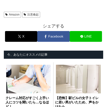
Amazon
注意喚起
シェアする
X
Facebook
LINE
今、あなたにオススメの記事
クレーム対応がすごく上手い
【恐怖】駅ビルの女子トイレ
人にコツを聞いたら…なるほ
に若い男がいたため、声をか
ど！
けたら…