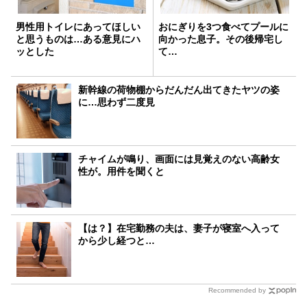
男性用トイレにあってほしい
おにぎりを3つ食べてプールに
と思うものは…ある意見にハ
向かった息子。その後帰宅し
ッとした
て…
新幹線の荷物棚からだんだん出てきたヤツの姿
に…思わず二度見
チャイムが鳴り、画面には見覚えのない高齢女
性が。用件を聞くと
【は？】在宅勤務の夫は、妻子が寝室へ入って
から少し経つと…
Recommended by