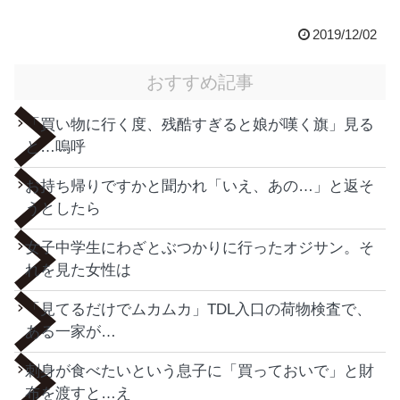
2019/12/02
おすすめ記事
「買い物に行く度、残酷すぎると娘が嘆く旗」見る
と…嗚呼
お持ち帰りですかと聞かれ「いえ、あの…」と返そ
うとしたら
女子中学生にわざとぶつかりに行ったオジサン。そ
れを見た女性は
「見てるだけでムカムカ」TDL入口の荷物検査で、
ある一家が…
刺身が食べたいという息子に「買っておいで」と財
布を渡すと…え