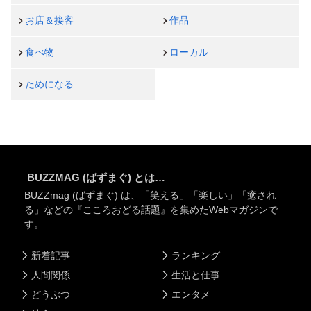
お店＆接客
作品
食べ物
ローカル
ためになる
BUZZMAG (ばずまぐ) とは…
BUZZmag (ばずまぐ) は、「笑える」「楽しい」「癒され
る」などの『こころおどる話題』を集めたWebマガジンで
す。
新着記事
ランキング
人間関係
生活と仕事
どうぶつ
エンタメ