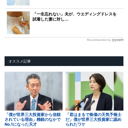
「一生忘れない」夫が、ウエディングドレスを
試着した妻に対し…
Recommended by
オススメ記事
「僕が世界三大投資家から信頼
「君はまるで株価の天気予報士
されている理由」精鋭のなかで
だ」僕が世界三大投資家に認め
No.1になった天才
られたワケ