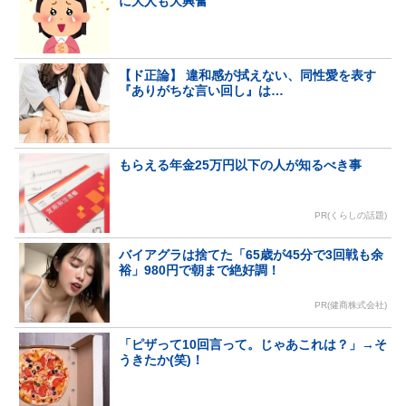
に大人も大興奮
【ド正論】 違和感が拭えない、同性愛を表す
『ありがちな言い回し』は…
もらえる年金25万円以下の人が知るべき事
PR(くらしの話題)
バイアグラは捨てた「65歳が45分で3回戦も余
裕」980円で朝まで絶好調！
PR(健商株式会社)
「ピザって10回言って。じゃあこれは？」→そ
うきたか(笑)！