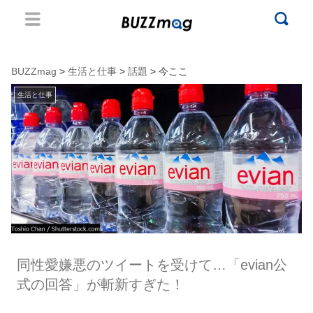
BUZZmag
>
生活と仕事
>
話題
> 今ここ
生活と仕事
同性愛嫌悪のツイートを受けて…「evian公
式の回答」が斬新すぎた！