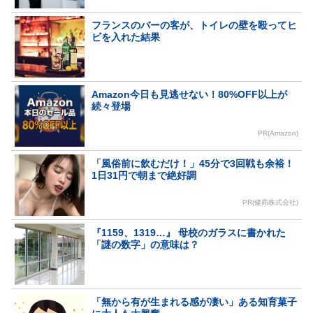
フランスのバーの客が、トイレの壁を殴ってヒ
ビを入れた結果
Amazon今日も見逃せない！80%OFF以上が
続々登場
PR(Amazon)
「風俗前に飲むだけ！」45分で3回戦も余裕！
1日31円で朝まで絶好調
PR(健商株式会社)
『1159、1319…』 母校のガラスに書かれた
「謎の数字」の意味は？
「無から有が生まれる感が凄い」ある知育菓子