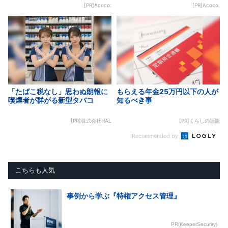
[PR]Acoco.
[PR]Acoco.
「たばこ税なし」思わぬ朗報に
もらえる年金25万円以下の人が
喫煙者が群がる新型タバコ
知るべき事
[PR]株式会社HAL
[PR]くらしの話題
Recommended by
こちらも人気
事例から学ぶ『特権アクセス管理』
PR(KeeperSecurity)