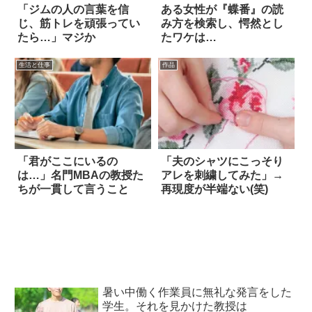
「ジムの人の言葉を信
ある女性が『蝶番』の読
じ、筋トレを頑張ってい
み方を検索し、愕然とし
たら…」マジか
たワケは…
生活と仕事
作品
「君がここにいるの
「夫のシャツにこっそり
は…」名門MBAの教授た
アレを刺繍してみた」→
ちが一貫して言うこと
再現度が半端ない(笑)
暑い中働く作業員に無礼な発言をした
学生。それを見かけた教授は