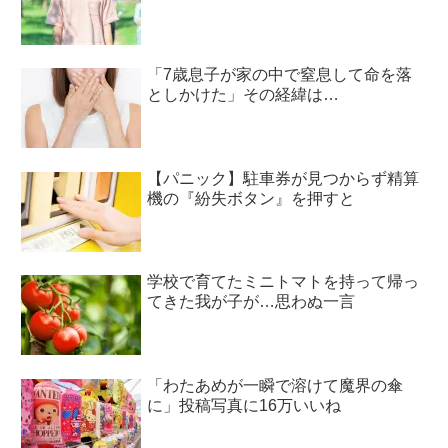
「7歳息子が家の中で窒息して命を落
としかけた」その経緯は…
【パニック】駐車券が見つからず精算
機の『紛失ボタン』を押すと
学校で育てたミニトマトを持って帰っ
てきた我が子が…思わぬ一言
「わたあめが一瞬で溶けて魔界の傘
に」投稿写真に16万いいね