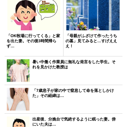
「OK牧場に行ってくる」と家
「母親がふざけて作ったうち
を出た妻。その後3時間帰ら
の墓」見てみると…すげええ
ず…
え！
暑い中働く作業員に無礼な発言をした学生。そ
れを見かけた教授は
「7歳息子が家の中で窒息して命を落としかけ
た」その経緯は…
出産後、分娩台で気絶するように眠った妻。傍
にいた夫は…