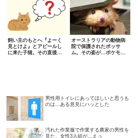
飼い主のもとへ『よーく
オーストラリアの動物病
見とけよ』とアピールし
院で保護されたポッサ
に来た子猫。その直後
ム。その姿が…ポケモン
に…これは反則級の可愛
の「ピカチュウ」にそっ
さ！
くりだと話題に！？
男性用トイレにあってほしいと思うも
のは…ある意見にハッとした
汚れた作業服で作業する農家の男性を
見た、女性3人組が…えっ