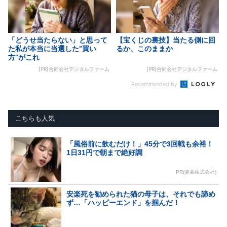
「どうせ当たらない」と思って
【宝くじの裏技】当たる側に回
た私が本当に当選した“買い
るか、このままか
方”がこれ
[PR]合同会社デジタルファーム
[PR]合同会社デジタルファーム
Recommended by
こちらも人気
「風俗前に飲むだけ！」45分で3回戦も余裕！
1日31円で朝まで絶好調
PR(健商株式会社)
安楽死を勧められた猫の母子は、それでも諦め
ず…「ハッピーエンド」を掴んだ！