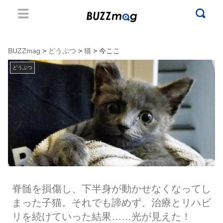
BUZZmag
>
どうぶつ
>
猫
> 今ここ
どうぶつ
脊髄を損傷し、下半身が動かせなくなってし
まった子猫。それでも諦めず、治療とリハビ
リを続けていった結果……光が見えた！