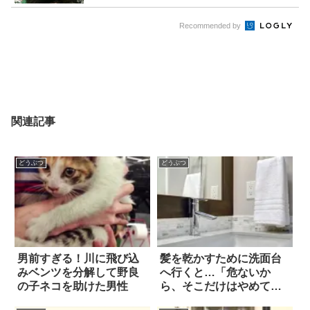
Recommended by
関連記事
どうぶつ
どうぶつ
男前すぎる！川に飛び込
髪を乾かすために洗面台
みベンツを分解して野良
へ行くと…「危ないか
の子ネコを助けた男性
ら、そこだけはやめて」
(笑)