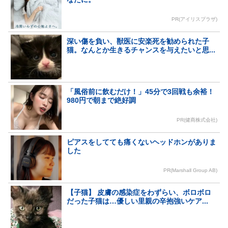
PR(アイリスプラザ)
深い傷を負い、獣医に安楽死を勧められた子
猫。なんとか生きるチャンスを与えたいと思...
「風俗前に飲むだけ！」45分で3回戦も余裕！
980円で朝まで絶好調
PR(健商株式会社)
ピアスをしてても痛くないヘッドホンがありま
した
PR(Marshall Group AB)
【子猫】 皮膚の感染症をわずらい、ボロボロ
だった子猫は…優しい里親の辛抱強いケア...