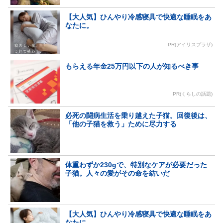
【大人気】ひんやり冷感寝具で快適な睡眠をあ
なたに。
PR(アイリスプラザ)
もらえる年金25万円以下の人が知るべき事
PR(くらしの話題)
必死の闘病生活を乗り越えた子猫。回復後は、
「他の子猫を救う」ために尽力する
体重わずか230gで、特別なケアが必要だった
子猫。人々の愛がその命を紡いだ
【大人気】ひんやり冷感寝具で快適な睡眠をあ
なたに。