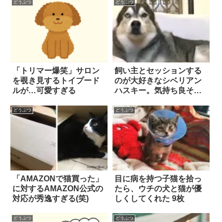
どうぶつ
どうぶつ
「トリマー爆笑」サロン
飼い主とセッションする
を覗き見するトイプード
のが大好きなシベリアン
ルが…可愛すぎる
ハスキー。気持ち良そう
に歌う姿に…頬が緩ん
だ！
どうぶつ
どうぶつ
「AMAZONで猫買った」
目に病を持つ子猫を拾っ
に対するAMAZON公式の
たら、ウチの犬と猫が優
対応が秀逸すぎる(笑)
しくしてくれた 9枚
どうぶつ
どうぶつ