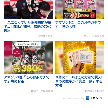
「気になっていた認知機能が菌
アマゾン1位「このお茶ガチで
で…」森永が開発。感動の70代
す」噂のお茶
続出
[PR]森永乳業
[PR]ハーブ健康本舗
アマゾン1位「このお茶ガチで
８月のロト6はこの方法で買え!!
す」噂のお茶
６つの数字が『完全一致』する
方法
[PR]ハーブ健康本舗
[PR]株式会社MURA
Recommended by