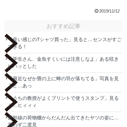
2019/11/12
おすすめ記事
「良い感じのTシャツ買った」見ると…センスがすご
すぎる！
「学生さん、金魚すくいには注意しなよ」ある呟き
にハッとした
「最近なぜか畳の上に蝉の羽が落ちてる」写真を見
ると…あっ
「うちの教授がよくプリントで使うスタンプ」見る
と…ヒィィィ
新幹線の荷物棚からだんだん出てきたヤツの姿に…
思わず二度見