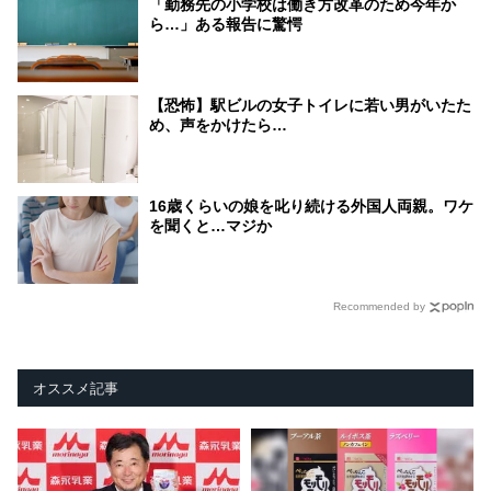
「勤務先の小学校は働き方改革のため今年か
ら…」ある報告に驚愕
【恐怖】駅ビルの女子トイレに若い男がいたた
め、声をかけたら…
16歳くらいの娘を叱り続ける外国人両親。ワケ
を聞くと…マジか
Recommended by
オススメ記事