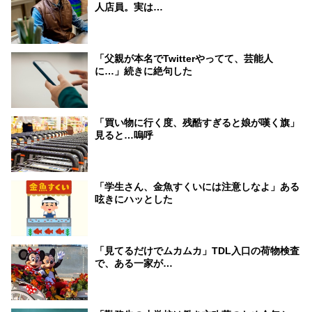
人店員。実は…
「父親が本名でTwitterやってて、芸能人
に…」続きに絶句した
「買い物に行く度、残酷すぎると娘が嘆く旗」
見ると…嗚呼
「学生さん、金魚すくいには注意しなよ」ある
呟きにハッとした
「見てるだけでムカムカ」TDL入口の荷物検査
で、ある一家が…