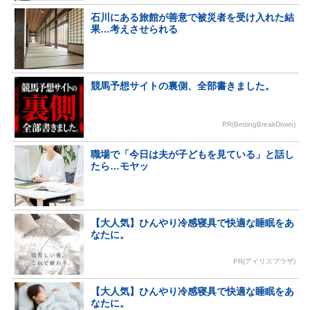
石川にある旅館が善意で被災者を受け入れた結
果…考えさせられる
競馬予想サイトの裏側、全部書きました。
PR(BettingBreakDown)
職場で「今日は夫が子どもを見ている」と話し
たら…モヤッ
【大人気】ひんやり冷感寝具で快適な睡眠をあ
なたに。
PR(アイリスプラザ)
【大人気】ひんやり冷感寝具で快適な睡眠をあ
なたに。