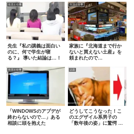
生活と仕事
生活と仕事
先生『私の講義は面白い
家族に『北海道まで行か
のに、何で学生が寝
ないと買えない土産』を
る？』 導いた結論は…！
頼まれたので…
生活と仕事
話題
「WINDOWSのアプデが
どうしてこうなった！こ
終わらないので…」ある
のエグザイル系男子の
相談に頭を抱えた
「数年後の姿」に驚愕 4
枚