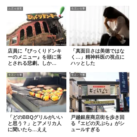
お店＆接客
生活と仕事
店員に『びっくりドンキ
「真面目さは美徳ではな
ーのメニュー』を頭に落
く…」精神科医の視点に
とされる悲劇。しか
ハッとした
も…？
生活と仕事
生活と仕事
「どのBBQグリルがいい
戸越銀座商店街を歩き回
と思う？」とアメリカ人
る『エビの天ぷら』がシ
に聞いたら…ええ
ュールすぎる