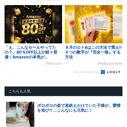
「え、こんなセールやってた
８月のロト6はこの方法で買え!!
の？」80％OFF以上が続々登
６つの数字が『完全一致』する
場！Amazonの本気が...
方法
[PR]Amazon
[PR]株式会社MURA
Recommended by
こちらも人気
ボロボロの姿で息絶えかけていた子猫が、愛情
を浴びて…こんなにも元気に！