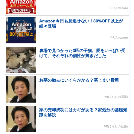
PR(Amazon)
Amazon今日も見逃せない！80%OFF以上が
続々登場
PR(Amazon)
農場で見つかった3匹の子猫。愛をいっぱい受
けて、それぞれの個性が輝きだした
お墓の撤去にいくらかかる？墓じまい費用
PR(くらしの話題)
家の売却成功にはカギがある？家処分の基礎知
識を解説
PR(くらしの話題)