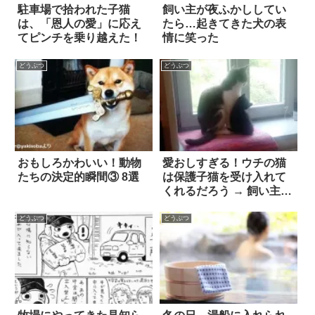
駐車場で拾われた子猫
飼い主が夜ふかししてい
は、「恩人の愛」に応え
たら…起きてきた犬の表
てピンチを乗り越えた！
情に笑った
どうぶつ
どうぶつ
おもしろかわいい！動物
愛おしすぎる！ウチの猫
たちの決定的瞬間③ 8選
は保護子猫を受け入れて
くれるだろう → 飼い主の
予想以上
どうぶつ
どうぶつ