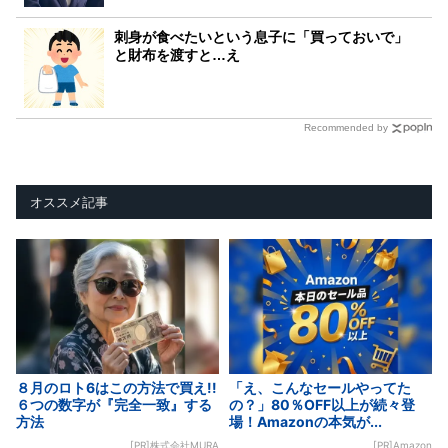
刺身が食べたいという息子に「買っておいで」
と財布を渡すと…え
Recommended by
オススメ記事
８月のロト6はこの方法で買え!!
「え、こんなセールやってた
６つの数字が『完全一致』する
の？」80％OFF以上が続々登
方法
場！Amazonの本気が...
[PR]株式会社MURA
[PR]Amazon