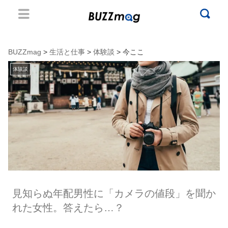
BUZZmag
>
生活と仕事
>
体験談
> 今ここ
体験談
見知らぬ年配男性に「カメラの値段」を聞か
れた女性。答えたら…？