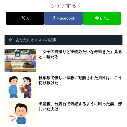
シェアする
X
Facebook
LINE
今、あなたにオススメの記事
「女子の自撮りと実物みたいな寿司きた」見る
と…嘘だろ
秋葉原で怪しい宗教に勧誘された男性は…こう
切り抜けた
出産後、分娩台で気絶するように眠った妻。傍
にいた夫は…