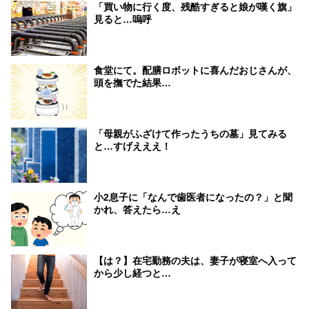
「買い物に行く度、残酷すぎると娘が嘆く旗」
見ると…嗚呼
食堂にて。配膳ロボットに喜んだおじさんが、
頭を撫でた結果…
「母親がふざけて作ったうちの墓」見てみる
と…すげえええ！
小2息子に「なんで歯医者になったの？」と聞
かれ、答えたら…え
【は？】在宅勤務の夫は、妻子が寝室へ入って
から少し経つと…