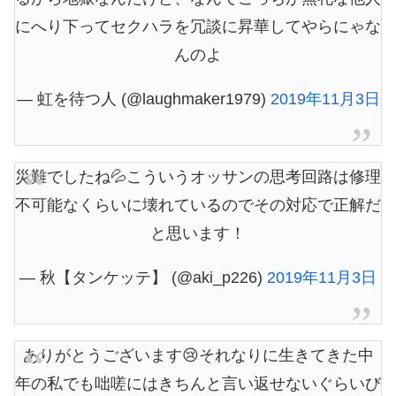
にへり下ってセクハラを冗談に昇華してやらにゃな
んのよ
— 虹を待つ人 (@laughmaker1979)
2019年11月3日
災難でしたね💦こういうオッサンの思考回路は修理
不可能なくらいに壊れているのでその対応で正解だ
と思います！
— 秋【タンケッテ】 (@aki_p226)
2019年11月3日
ありがとうございます😢それなりに生きてきた中
年の私でも咄嗟にはきちんと言い返せないぐらいび