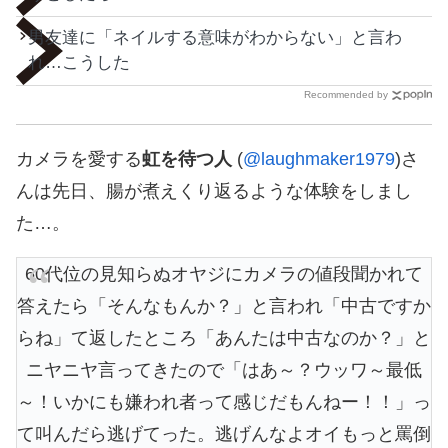
男友達に「ネイルする意味がわからない」と言わ
れ…こうした
Recommended by
カメラを愛する
虹を待つ人
(
@laughmaker1979
)さ
んは先日、腸が煮えくり返るような体験をしまし
た…。
60代位の見知らぬオヤジにカメラの値段聞かれて
答えたら「そんなもんか？」と言われ「中古ですか
らね」て返したところ「あんたは中古なのか？」と
ニヤニヤ言ってきたので「はあ～？ウッワ～最低
～！いかにも嫌われ者って感じだもんねー！！」っ
て叫んだら逃げてった。逃げんなよオイもっと罵倒