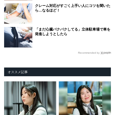
クレーム対応がすごく上手い人にコツを聞いた
ら…なるほど！
「まだ心臓バクバクしてる」立体駐車場で車を
発進しようとしたら
Recommended by
オススメ記事