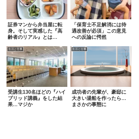
証券マンから弁当屋に転
「保育士不足解消には待
身。そして実感した『高
遇改善が必須」この意見
齢者のリアル』とは…
への反論に愕然
生活と仕事
生活と仕事
受講生130名ほどの『ハイ
成功者の先輩が、豪邸に
ブリッド講義』をした結
大きい湯船を作ったら…
果…マジか
まさかの事態に