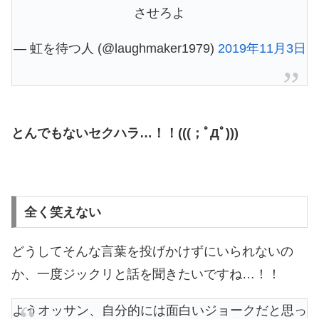
させろよ
— 虹を待つ人 (@laughmaker1979)
2019年11月3日
とんでもないセクハラ…！！(((；ﾟДﾟ)))
全く笑えない
どうしてそんな言葉を投げかけずにいられないの
か、一度ジックリと話を聞きたいですね…！！
ようオッサン、自分的には面白いジョークだと思っ