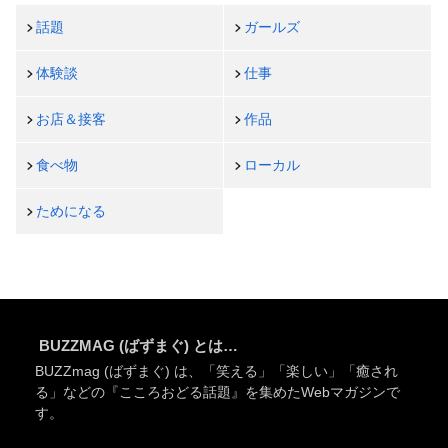
話題
ガールズ
体験談
仕事
お店＆接客
作品
食べ物
ローカル
ためになる
BUZZMAG (ばずまぐ) とは…
BUZZmag (ばずまぐ) は、「笑える」「楽しい」「癒され
る」などの『こころおどる話題』を集めたWebマガジンで
す。