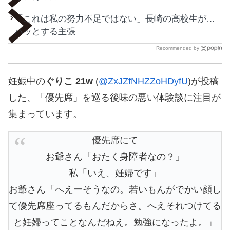
「これは私の努力不足ではない」長崎の高校生が…
ハッとする主張
Recommended by
妊娠中の
ぐりこ 21w
(
@ZxJZfNHZZoHDyfU
)が投稿
した、「優先席」を巡る後味の悪い体験談に注目が
集まっています。
優先席にて
お爺さん「おたく身障者なの？」
私「いえ、妊婦です」
お爺さん「へえーそうなの。若いもんがでかい顔し
て優先席座ってるもんだからさ。へえそれつけてる
と妊婦ってことなんだねえ。勉強になったよ。」