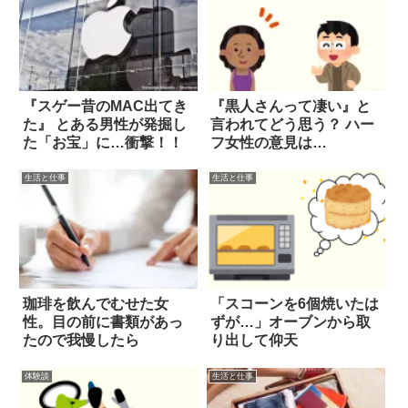
『スゲー昔のMAC出てき
『黒人さんって凄い』と
た』 とある男性が発掘し
言われてどう思う？ ハー
た「お宝」に…衝撃！！
フ女性の意見は…
生活と仕事
生活と仕事
珈琲を飲んでむせた女
「スコーンを6個焼いたは
性。目の前に書類があっ
ずが…」オーブンから取
たので我慢したら
り出して仰天
体験談
生活と仕事