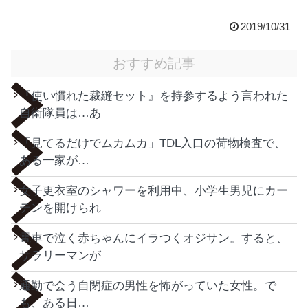
2019/10/31
おすすめ記事
『使い慣れた裁縫セット』を持参するよう言われた
自衛隊員は…あ
「見てるだけでムカムカ」TDL入口の荷物検査で、
ある一家が…
女子更衣室のシャワーを利用中、小学生男児にカー
テンを開けられ
電車で泣く赤ちゃんにイラつくオジサン。すると、
サラリーマンが
通勤で会う自閉症の男性を怖がっていた女性。で
も、ある日…