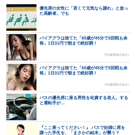
優先席の女性に「若くて元気なら譲れ」と放っ
た高齢者。でも
バイアグラは捨てた「65歳が45分で3回戦も余
裕」1日31円で朝まで絶好調！
PR(健商株式会社)
バイアグラは捨てた「65歳が45分で3回戦も余
裕」1日31円で朝まで絶好調！
PR(健商株式会社)
バスの優先席に座る男性を叱責する老人。する
と運転手が…
『ここ座ってください！』 バスで妊婦に席を
譲った学生を、「まさかの結末」が襲う？