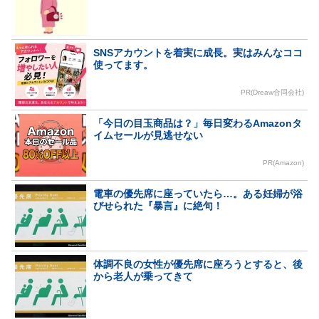
SNSアカウントを着実に成長。実はみんなココ
使ってます。
PR(Dreaw合同会社)
「今日の目玉商品は？」毎日変わるAmazonタ
イムセールが見逃せない
PR(Amazon)
電車の優先席に座っていたら…。ある妊婦が浴
びせられた『暴言』に絶句！
体調不良の女性が優先席に座ろうとすると、後
から老人が乗ってきて