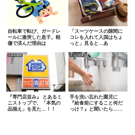
自転車で転び、ガードレ
「スーツケースの隙間に
ールに激突した息子。軽
コレを入れて入国はちょ
傷で済んだ理由は
っと」見ると…あ
お店＆接客
生活と仕事
『専門店並み』 とあるミ
手を洗い忘れた園児に
ニストップで、「本気の
『給食前にすること何だ
品揃え」を見た…！！
っけ？』と聞いたら…
え！！