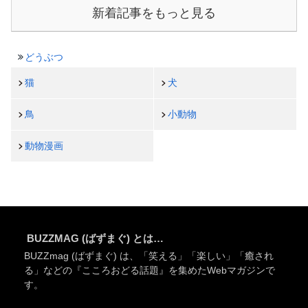
新着記事をもっと見る
どうぶつ
猫
犬
鳥
小動物
動物漫画
BUZZMAG (ばずまぐ) とは…
BUZZmag (ばずまぐ) は、「笑える」「楽しい」「癒され
る」などの『こころおどる話題』を集めたWebマガジンで
す。