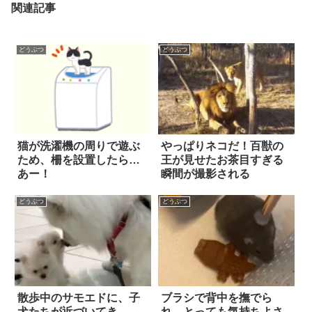
関連記事
どうぶつ
どうぶつ
猫が洗濯機の周りで遊ぶ
やっぱりネコだ！百獣の
ため、柵を設置したら…
王が見せたお茶目すぎる
あー！
瞬間が撮影される
どうぶつ
どうぶつ
散歩中のサモエドに、子
ブラシで背中を撫でら
犬たちが近づいてき
れ、とっても気持ちよさ