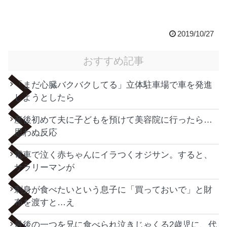
2019/10/27
おすすめ記事
「まだ心臓バクバクしてる」立体駐車場で車を発進
しようとしたら
産後初めて夫に子どもを預けて美容院に行ったら…
思わぬ反応
電車で泣く赤ちゃんにイラつくオジサン。すると、
サラリーマンが
刺身が食べたいという息子に「買っておいで」と財
布を渡すと…え
最後の一つを兄に食べられ泣きじゃくる2歳児に、代