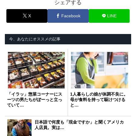
シェアする
X
Facebook
LINE
今、あなたにオススメの記事
「イラッ」惣菜コーナーにス
1人暮らしの娘が体調不良に。
ーツの男たちがぼーっと立っ
母が食料を持って駆けつける
ていて…
と…
日本語で何度も「現金ですか」と聞くアメリカ
人店員。実は…