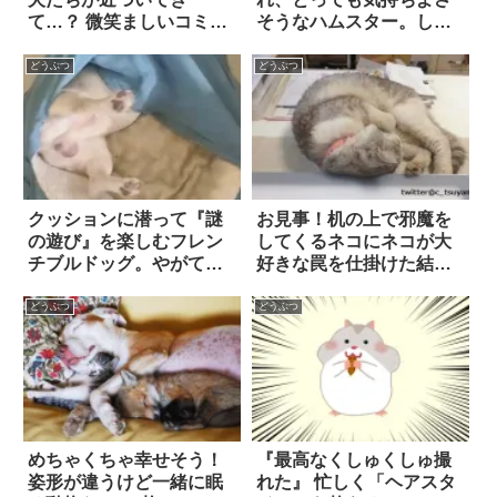
て…？ 微笑ましいコミュ
そうなハムスター。しか
ニケーションに胸キュ
し、毛先が『脇腹』にチ
ン！！
ョコっと触れたとた
どうぶつ
どうぶつ
ん…！？
クッションに潜って『謎
お見事！机の上で邪魔を
の遊び』を楽しむフレン
してくるネコにネコが大
チブルドッグ。やがて見
好きな罠を仕掛けた結果
られていたと気づく
4枚
と…？
どうぶつ
どうぶつ
めちゃくちゃ幸せそう！
『最高なくしゅくしゅ撮
姿形が違うけど一緒に眠
れた』 忙しく「ヘアスタ