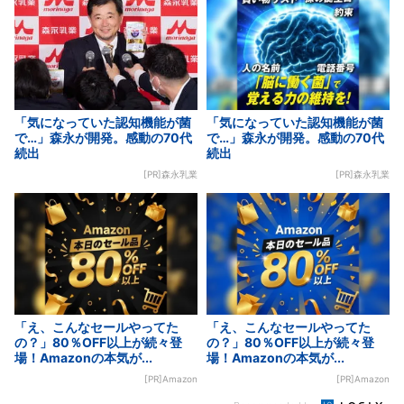
「気になっていた認知機能が菌
「気になっていた認知機能が菌
で…」森永が開発。感動の70代
で…」森永が開発。感動の70代
続出
続出
[PR]森永乳業
[PR]森永乳業
「え、こんなセールやってた
「え、こんなセールやってた
の？」80％OFF以上が続々登
の？」80％OFF以上が続々登
場！Amazonの本気が...
場！Amazonの本気が...
[PR]Amazon
[PR]Amazon