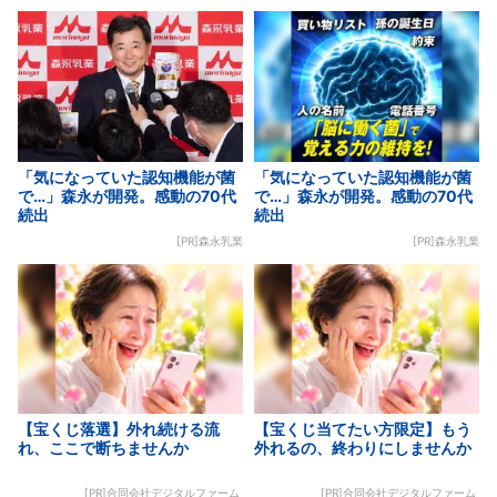
「気になっていた認知機能が菌
「気になっていた認知機能が菌
で…」森永が開発。感動の70代
で…」森永が開発。感動の70代
続出
続出
[PR]森永乳業
[PR]森永乳業
【宝くじ落選】外れ続ける流
【宝くじ当てたい方限定】もう
れ、ここで断ちませんか
外れるの、終わりにしませんか
[PR]合同会社デジタルファーム
[PR]合同会社デジタルファーム