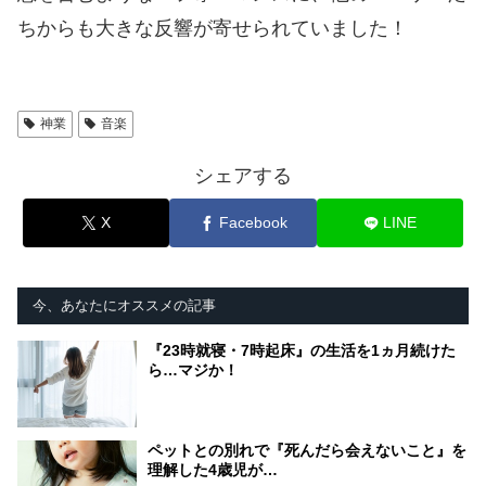
ちからも大きな反響が寄せられていました！
神業
音楽
シェアする
X
Facebook
LINE
今、あなたにオススメの記事
『23時就寝・7時起床』の生活を1ヵ月続けた
ら…マジか！
ペットとの別れで『死んだら会えないこと』を
理解した4歳児が…