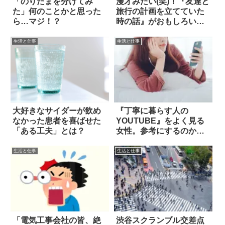
「のりたまを分けてみ
漫才みたい(笑)！『友達と
た」何のことかと思った
旅行の計画を立てていた
ら…マジ！？
時の話』がおもしろいと
話題に
生活と仕事
生活と仕事
大好きなサイダーが飲め
『丁寧に暮らす人の
なかった患者を喜ばせた
YOUTUBE』をよく見る
「ある工夫」とは？
女性。参考にするのかと
思いきや
生活と仕事
生活と仕事
「電気工事会社の皆、絶
渋谷スクランブル交差点