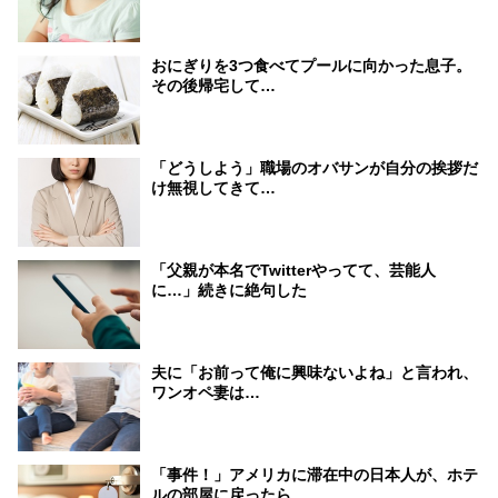
おにぎりを3つ食べてプールに向かった息子。
その後帰宅して…
「どうしよう」職場のオバサンが自分の挨拶だ
け無視してきて…
「父親が本名でTwitterやってて、芸能人
に…」続きに絶句した
夫に「お前って俺に興味ないよね」と言われ、
ワンオペ妻は…
「事件！」アメリカに滞在中の日本人が、ホテ
ルの部屋に戻ったら