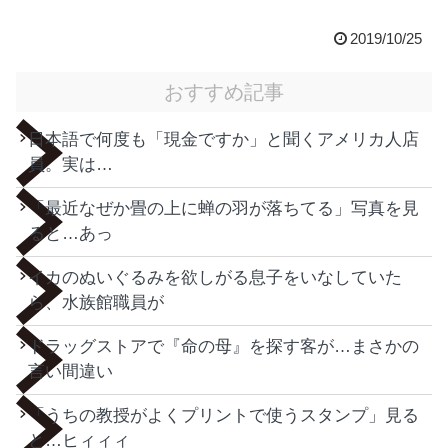
2019/10/25
おすすめ記事
日本語で何度も「現金ですか」と聞くアメリカ人店
員。実は…
「最近なぜか畳の上に蝉の羽が落ちてる」写真を見
ると…あっ
イカのぬいぐるみを欲しがる息子をいなしていた
ら、水族館職員が
ドラッグストアで『命の母』を探す客が…まさかの
言い間違い
「うちの教授がよくプリントで使うスタンプ」見る
と…ヒィィィ