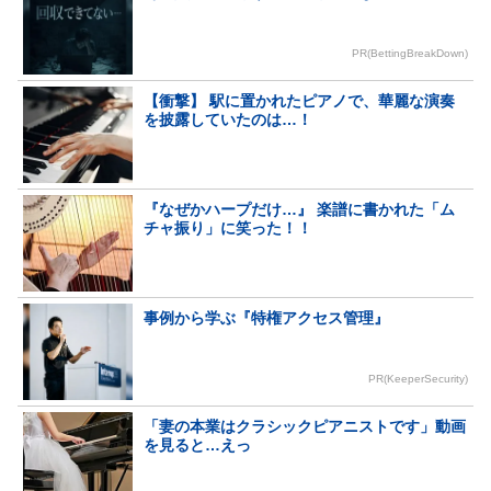
PR(BettingBreakDown)
【衝撃】 駅に置かれたピアノで、華麗な演奏
を披露していたのは…！
『なぜかハープだけ…』 楽譜に書かれた「ム
チャ振り」に笑った！！
事例から学ぶ『特権アクセス管理』
PR(KeeperSecurity)
「妻の本業はクラシックピアニストです」動画
を見ると…えっ