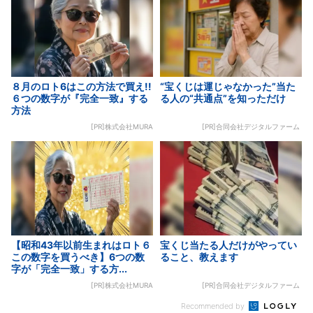
８月のロト6はこの方法で買え!!
“宝くじは運じゃなかった”当た
６つの数字が『完全一致』する
る人の“共通点”を知っただけ
方法
[PR]株式会社MURA
[PR]合同会社デジタルファーム
【昭和43年以前生まれはロト６
宝くじ当たる人だけがやってい
この数字を買うべき】6つの数
ること、教えます
字が「完全一致」する方...
[PR]株式会社MURA
[PR]合同会社デジタルファーム
Recommended by