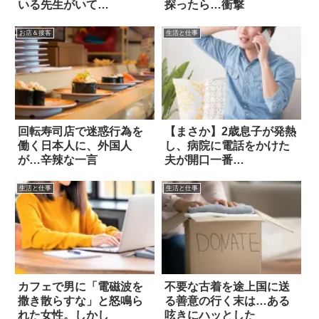
いる先生がいて…
探ったら…衝撃
お店＆接客
生活と仕事
回転寿司店で迷惑行為を
【まさか】2歳息子が発熱
働く日本人に、外国人
し、病院に電話をかけた
が…辛辣な一言
夫が開口一番…
生活と仕事
生活と仕事
カフェで男に「電磁波を
不要な古着を途上国に送
撒き散らすな」と怒鳴ら
る善意の行く末は…ある
れた女性。しかし
呟きにハッとした