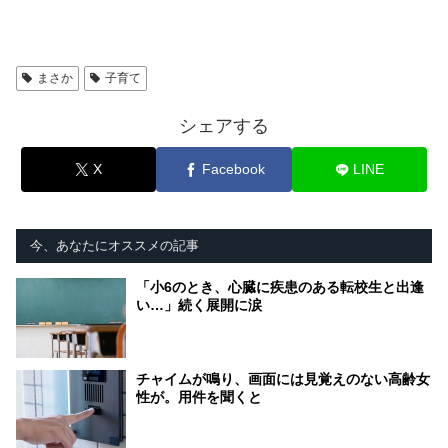
まさか
子育て
シェアする
X
Facebook
LINE
今、あなたにオススメの記事
「小6のとき、心臓に疾患のある転校生と出逢
い…」続く展開に涙
チャイムが鳴り、画面には見覚えのない高齢女
性が。用件を聞くと