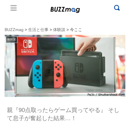
BUZZmag
>
生活と仕事
>
体験談
> 今ここ
体験談
親『90点取ったらゲーム買ってやる』 そし
て息子が奮起した結果…！