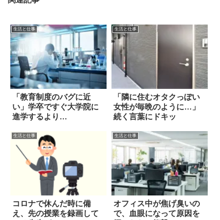
生活と仕事
生活と仕事
「教育制度のバグに近
「隣に住むオタクっぽい
い」学卒ですぐ大学院に
女性が毎晩のように…」
進学するより…
続く言葉にドキッ
生活と仕事
生活と仕事
コロナで休んだ時に備
オフィス中が焦げ臭いの
え、先の授業を録画して
で、血眼になって原因を