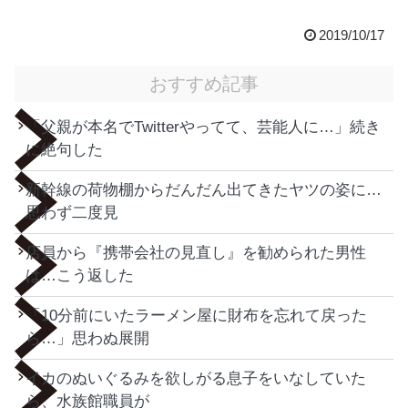
2019/10/17
おすすめ記事
「父親が本名でTwitterやってて、芸能人に…」続き
に絶句した
新幹線の荷物棚からだんだん出てきたヤツの姿に…
思わず二度見
店員から『携帯会社の見直し』を勧められた男性
は…こう返した
「10分前にいたラーメン屋に財布を忘れて戻った
ら…」思わぬ展開
イカのぬいぐるみを欲しがる息子をいなしていた
ら、水族館職員が