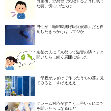
出産後、分娩台で気絶するように眠っ
た妻。傍にいた夫は…
男性が『睡眠時無呼吸症候群』だと自
覚したきっかけは…マジか
京都の人に「京都って滋賀の隣？」と
聞いたら…続く展開に笑った
「母親がふざけて作ったうちの墓」見
てみると…すげえええ！
クレーム対応がすごく上手い人にコツ
を聞いたら…なるほど！