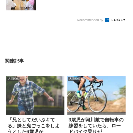
Recommended by
関連記事
人間関係
人間関係
「兄としてだいぶキて
3歳児が河川敷で自転車の
る」妹と鬼ごっこをしよ
練習をしていたら、ロー
うとした6歳児が…
ドバイク乗りが