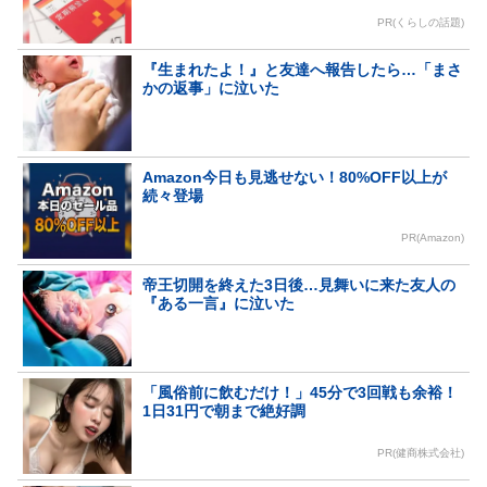
PR(くらしの話題)
『生まれたよ！』と友達へ報告したら…「まさ
かの返事」に泣いた
Amazon今日も見逃せない！80%OFF以上が
続々登場
PR(Amazon)
帝王切開を終えた3日後…見舞いに来た友人の
『ある一言』に泣いた
「風俗前に飲むだけ！」45分で3回戦も余裕！
1日31円で朝まで絶好調
PR(健商株式会社)