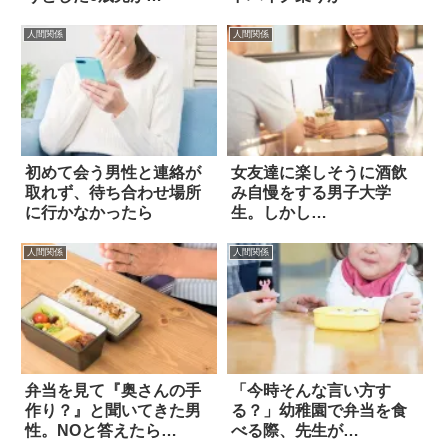
人間関係
人間関係
初めて会う男性と連絡が
女友達に楽しそうに酒飲
取れず、待ち合わせ場所
み自慢をする男子大学
に行かなかったら
生。しかし…
人間関係
人間関係
弁当を見て『奥さんの手
「今時そんな言い方す
作り？』と聞いてきた男
る？」幼稚園で弁当を食
性。NOと答えたら…
べる際、先生が…