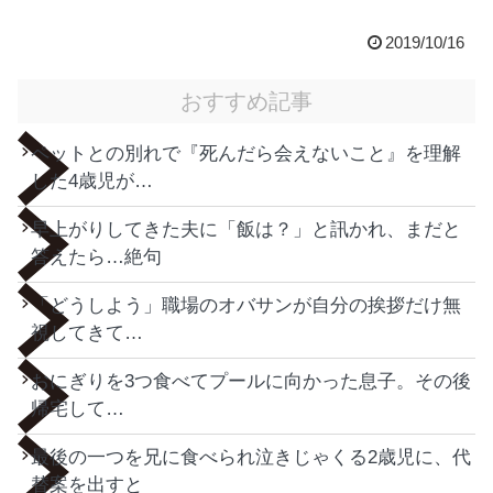
2019/10/16
おすすめ記事
ペットとの別れで『死んだら会えないこと』を理解
した4歳児が…
早上がりしてきた夫に「飯は？」と訊かれ、まだと
答えたら…絶句
「どうしよう」職場のオバサンが自分の挨拶だけ無
視してきて…
おにぎりを3つ食べてプールに向かった息子。その後
帰宅して…
最後の一つを兄に食べられ泣きじゃくる2歳児に、代
替案を出すと