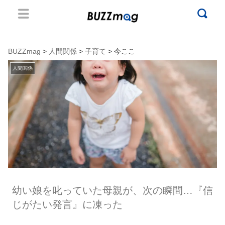
BUZZmag
>
人間関係
>
子育て
> 今ここ
人間関係
幼い娘を叱っていた母親が、次の瞬間…『信
じがたい発言』に凍った