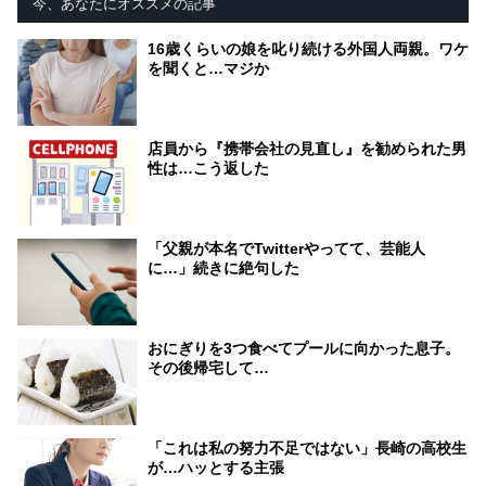
今、あなたにオススメの記事
16歳くらいの娘を叱り続ける外国人両親。ワケ
を聞くと…マジか
店員から『携帯会社の見直し』を勧められた男
性は…こう返した
「父親が本名でTwitterやってて、芸能人
に…」続きに絶句した
おにぎりを3つ食べてプールに向かった息子。
その後帰宅して…
「これは私の努力不足ではない」長崎の高校生
が…ハッとする主張