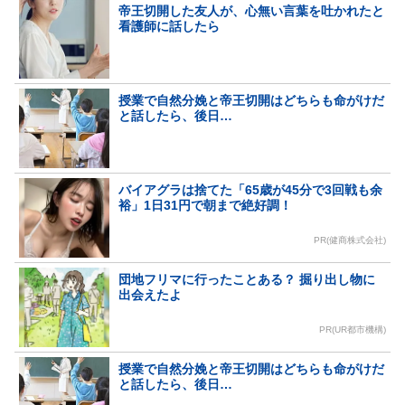
帝王切開した友人が、心無い言葉を吐かれたと
看護師に話したら
授業で自然分娩と帝王切開はどちらも命がけだ
と話したら、後日…
バイアグラは捨てた「65歳が45分で3回戦も余
裕」1日31円で朝まで絶好調！
PR(健商株式会社)
団地フリマに行ったことある？ 掘り出し物に
出会えたよ
PR(UR都市機構)
授業で自然分娩と帝王切開はどちらも命がけだ
と話したら、後日…