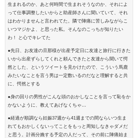
生まれるのか、あと何時間で生まれそうなのか、それによ
って仕事調整したいからと助産師さんに聞いていて、それ
はわかりませんと言われてた。隣で陣痛に苦しみながらこ
いつマジかよ、と思った私。そんなのこっちが知りたい
わ！ と心でキレてた
●先日、お友達の旦那様が出産予定日に友達と旅行に行きた
いから出産ずらしてくれと頼んできたと友達から聞いて愕
然とした、というツイートを見かけたので、こういう馬鹿
みたいなことを言う男は一定数いるのだなと理解すると共
に、愕然とする
●身の回りの男性がこんな頭のおかしなことを言って恥をか
かないように、教えてあげなくちゃ…
●経過が順調なら妊娠37週から41週までの間ならいつ生ま
れてもおかしくないってことをもっと周知しなきゃダメだ
と思う。計画分娩する予定の人だって、その前に陣痛始ま