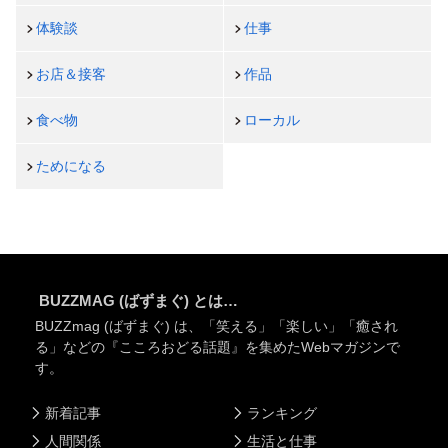
体験談
仕事
お店＆接客
作品
食べ物
ローカル
ためになる
BUZZMAG (ばずまぐ) とは…
BUZZmag (ばずまぐ) は、「笑える」「楽しい」「癒され
る」などの『こころおどる話題』を集めたWebマガジンで
す。
新着記事
ランキング
人間関係
生活と仕事