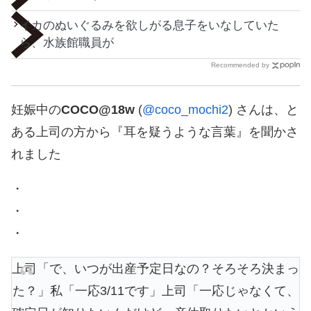
イカのぬいぐるみを欲しがる息子をいなしていた
ら、水族館職員が
Recommended by
妊娠中の
COCO@18w
(
@coco_mochi2
) さんは、と
ある上司の方から『耳を疑うような言葉』を聞かさ
れました
・
・
・
上司「で、いつが出産予定日なの？そろそろ決まっ
た？」私「一応3/11です」上司「一応じゃなくて、