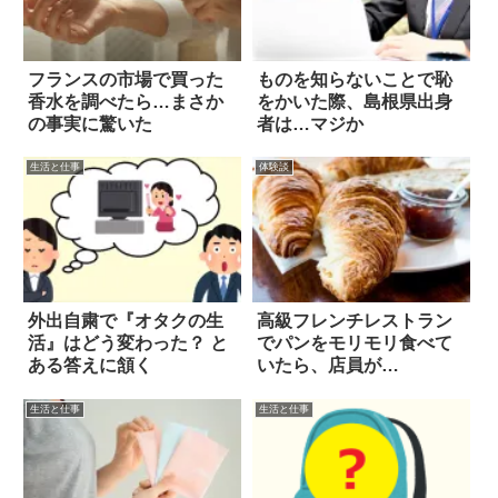
フランスの市場で買った
ものを知らないことで恥
香水を調べたら…まさか
をかいた際、島根県出身
の事実に驚いた
者は…マジか
生活と仕事
体験談
外出自粛で『オタクの生
高級フレンチレストラン
活』はどう変わった？ と
でパンをモリモリ食べて
ある答えに頷く
いたら、店員が…
生活と仕事
生活と仕事