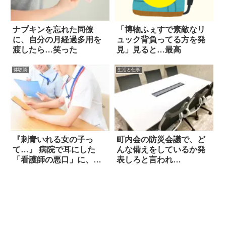
ナプキンを忘れた同僚
「博物ふぇすで素敵なリ
に、自分の月経過多用を
ュック背負ってる方を発
渡したら…笑った
見」見ると…最高
体験談
生活と仕事
『刺青いれる女の子っ
町内会の防災会議で、ど
て…』 病院で耳にした
んな備えをしているか発
「看護師の悪口」に、あ
表しろと言われ…
然！