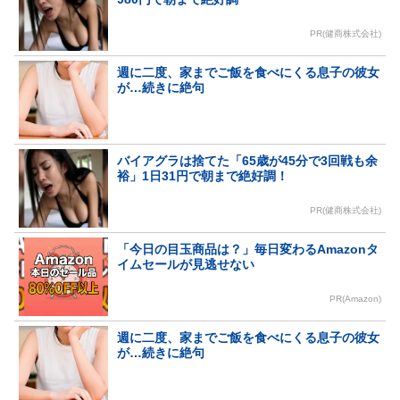
PR(健商株式会社)
週に二度、家までご飯を食べにくる息子の彼女
が…続きに絶句
バイアグラは捨てた「65歳が45分で3回戦も余
裕」1日31円で朝まで絶好調！
PR(健商株式会社)
「今日の目玉商品は？」毎日変わるAmazonタ
イムセールが見逃せない
PR(Amazon)
週に二度、家までご飯を食べにくる息子の彼女
が…続きに絶句