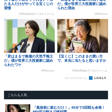
たる人だけがやってる宝くじの
だ」僕が世界三大投資家に認め
習慣
られた理由
[PR]合同会社デジタルファーム
[PR]Acoco.
「君はまるで株価の天気予報士
【宝くじ】このままの買い方
だ」僕が世界三大投資家に認め
で、本当に当たると思いますか
られたワケ
[PR]Acoco.
[PR]合同会社デジタルファーム
Recommended by
こちらも人気
「風俗前に飲むだけ！」45分で3回戦も余裕！
980円で朝まで絶好調