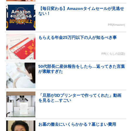
【毎日変わる】Amazonタイムセールが見逃せ
ない！
PR(Amazon)
もらえる年金25万円以下の人が知るべき事
PR(くらしの話題)
50代部長に産休報告をしたら…返ってきた言葉
が素敵すぎた
「旦那が3Dプリンターで作ってくれた」動画
を見ると…すごい
お墓の撤去にいくらかかる？墓じまい費用