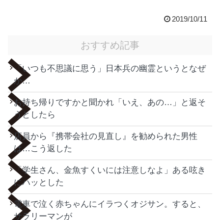
2019/10/11
おすすめ記事
「いつも不思議に思う」日本兵の幽霊というとなぜ
か…
お持ち帰りですかと聞かれ「いえ、あの…」と返そ
うとしたら
店員から『携帯会社の見直し』を勧められた男性
は…こう返した
「学生さん、金魚すくいには注意しなよ」ある呟き
にハッとした
電車で泣く赤ちゃんにイラつくオジサン。すると、
サラリーマンが