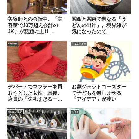
美容師との会話中、『美
関西と関東で異なる『う
容室で10万超え会計の
どんの出汁』。境界線が
JK』が話題に上り…
気になったので…
体験談
生活と仕事
デパートでマフラーを買
お家ジェットコースター
おうとした女性。直後、
で子どもを楽しませる
店員の「失礼すぎる一
『アイデア』が凄い
言」に絶句した！
生活と仕事
作品