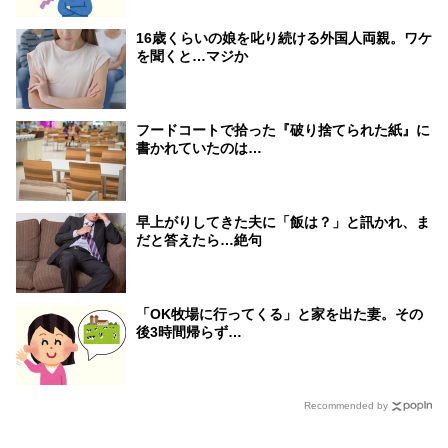
16歳くらいの娘を叱り続ける外国人両親。ワケ
を聞くと…マジか
フードコートで拾った『破り捨てられた紙』に
書かれていたのは…
早上がりしてきた夫に「飯は？」と訊かれ、ま
だと答えたら…絶句
「OK牧場に行ってくる」と家を出た妻。その
後3時間帰らず…
Recommended by