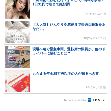
1日31円で朝まで絶好調
PR(健商株式会社)
【大人気】ひんやり冷感寝具で快適な睡眠をあ
なたに。
PR(アイリスプラザ)
現場へ急ぐ緊急車両。運転席の隊員が、他のド
ライバーに望むことは？
もらえる年金25万円以下の人が知るべき事
PR(くらしの話題)
Recommended by