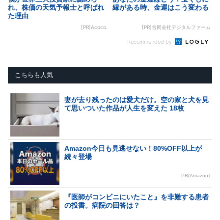
れ、株価の天気予報士と呼ばれ
縁がある時、金運はこう変わる
た理由
[PR]Acoco.
[PR]合同会社デジタルファーム
Recommended by
こちらも人気
妻が去り残ったのは愛犬だけ。空の家と犬を見
て思いついた作品が人生を変えた 18枚
Amazon今日も見逃せない！80%OFF以上が
続々登場
PR(Amazon)
『医師がコンビニにいたこと』を非難する患者
の投書。病院の回答は？