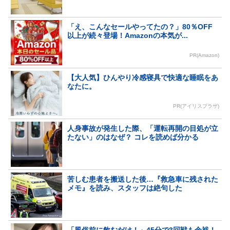
「え、こんなセールやってたの？」80％OFF
以上が続々登場！Amazonの本気が...
PR(Amazon)
【大人気】ひんやり冷感寝具で快適な睡眠をあ
なたに。
PR(アイリスプラザ)
人身事故が発生した際、「運転再開の目処が立
たない」のはなぜ？ コレを読めば分かる
苦しむ患者を搬送した後…『救急車に残された
メモ』を読み、スタッフは絶句した
「風俗前に飲むだけ！」45分で3回戦も余裕！