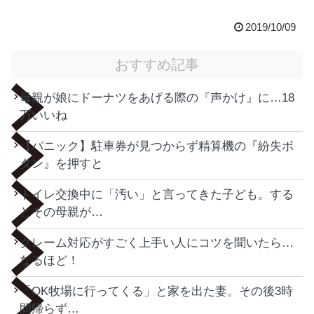
2019/10/09
おすすめ記事
母親が娘にドーナツをあげる際の『声かけ』に…18
万いいね
【パニック】駐車券が見つからず精算機の『紛失ボ
タン』を押すと
トイレ交換中に「汚い」と言ってきた子ども。する
とその母親が…
クレーム対応がすごく上手い人にコツを聞いたら…
なるほど！
「OK牧場に行ってくる」と家を出た妻。その後3時
間帰らず…