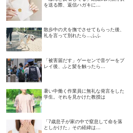
を送る際、返信ハガキに…
散歩中の犬を撫でさせてもらった後、
礼を言って別れたら…ふふ
「被害届だす」ゲーセンで音ゲーをプ
レイ後、ふと髪を触ったら…
暑い中働く作業員に無礼な発言をした
学生。それを見かけた教授は
「7歳息子が家の中で窒息して命を落
としかけた」その経緯は…