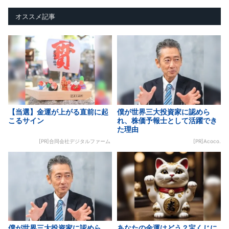
オススメ記事
【当選】金運が上がる直前に起
僕が世界三大投資家に認めら
こるサイン
れ、株価予報士として活躍でき
た理由
[PR]合同会社デジタルファーム
[PR]Acoco.
僕が世界三大投資家に認めら
あなたの金運はどう？宝くじに