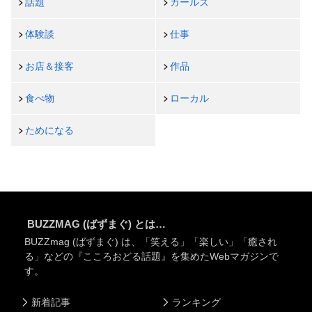
話題
ガールズ
体験談
仕事
お店＆接客
作品
食べ物
ローカル
ためになる
BUZZMAG (ばずまぐ) とは…
BUZZmag (ばずまぐ) は、「笑える」「楽しい」「癒され
る」などの『こころおどる話題』を集めたWebマガジンで
す。
新着記事
ランキング