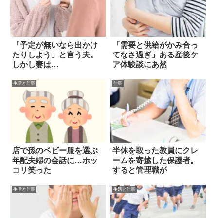
「予定が無いなら出かけ
「需要と供給がかみ合っ
たりしよう」と言う夫。
てなさ過ぎ」ある産後ケ
しかし妻は…
ア体験談にあ然
生活と仕事
仕事
店で孫のベビー服を選ぶ
半休を取った教員にクレ
年配夫婦の会話に…ホッ
ームを寄越した保護者。
コリ笑った
すると管理職が
生活と仕事
生活と仕事