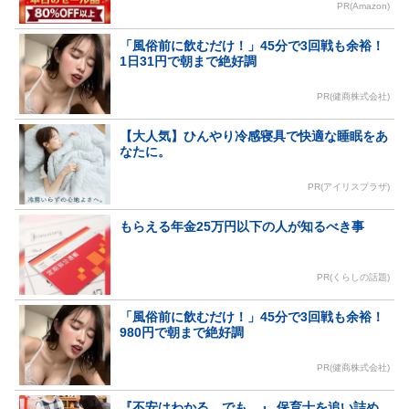
PR(Amazon)
「風俗前に飲むだけ！」45分で3回戦も余裕！
1日31円で朝まで絶好調
PR(健商株式会社)
【大人気】ひんやり冷感寝具で快適な睡眠をあ
なたに。
PR(アイリスプラザ)
もらえる年金25万円以下の人が知るべき事
PR(くらしの話題)
「風俗前に飲むだけ！」45分で3回戦も余裕！
980円で朝まで絶好調
PR(健商株式会社)
『不安はわかる。でも…』 保育士を追い詰め