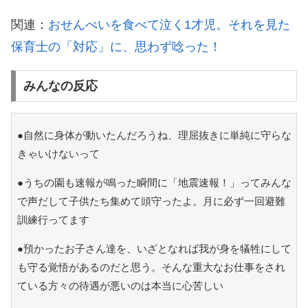
関連：
おせんべいを食べて泣く1才児。それを見た
保育士の「対応」に、思わず唸った！
みんなの反応
●自然に身体が動いたんだろうね、理屈抜きに単純に守らな
きゃいけないって
●うちの園も速報が鳴った瞬間に「地震速報！」ってみんな
で声だして子供たち集めて頭守ったよ。月に必ず一回避難
訓練行ってます
●預かったお子さん達を、いざとなれば我が身を犠牲にして
も守る覚悟があるのだと思う。そんな重大なお仕事をされ
ている方々の待遇が悪いのは本当に心苦しい