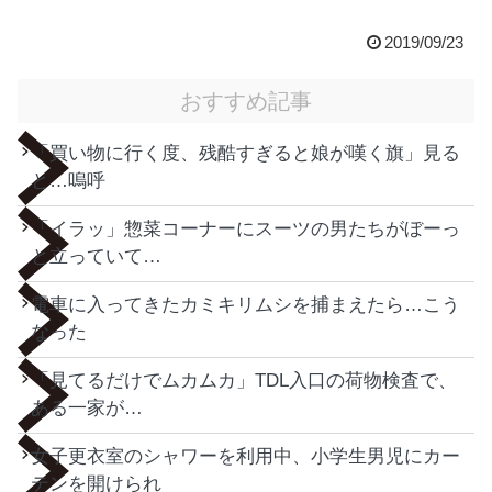
2019/09/23
おすすめ記事
「買い物に行く度、残酷すぎると娘が嘆く旗」見る
と…嗚呼
「イラッ」惣菜コーナーにスーツの男たちがぼーっ
と立っていて…
電車に入ってきたカミキリムシを捕まえたら…こう
なった
「見てるだけでムカムカ」TDL入口の荷物検査で、
ある一家が…
女子更衣室のシャワーを利用中、小学生男児にカー
テンを開けられ