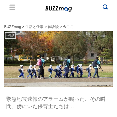
BUZZmag
>
生活と仕事
>
体験談
> 今ここ
体験談
緊急地震速報のアラームが鳴った。その瞬
間、傍にいた保育士たちは…