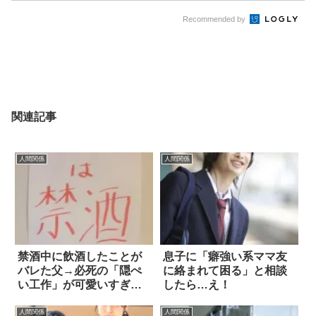
Recommended by
関連記事
人間関係
人間関係
禁酒中に飲酒したことが
息子に「癖強い系ママ友
バレた父→必死の「隠ぺ
に絡まれて困る」と相談
い工作」が可愛いすぎる
したら…え！
(笑)
人間関係
人間関係