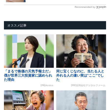
Recommended by
オススメ記事
「まるで株価の天気予報士だ」
同じ宝くじなのに、当たる人と
僕が世界三大投資家に認められ
外れる人の違い実は“ここ”でし
た理由
た
[PR]Acoco.
[PR]合同会社デジタルファーム