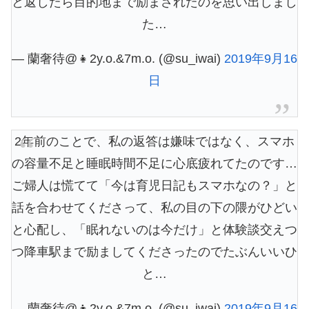
と返したら目的地まで励まされたのを思い出しまし
た…
— 蘭奢待@👧2y.o.&7m.o. (@su_iwai)
2019年9月16
日
2年前のことで、私の返答は嫌味ではなく、スマホ
の容量不足と睡眠時間不足に心底疲れてたのです…
ご婦人は慌てて「今は育児日記もスマホなの？」と
話を合わせてくださって、私の目の下の隈がひどい
と心配し、「眠れないのは今だけ」と体験談交えつ
つ降車駅まで励ましてくださったのでたぶんいいひ
と…
— 蘭奢待@👧2y.o.&7m.o. (@su_iwai)
2019年9月16