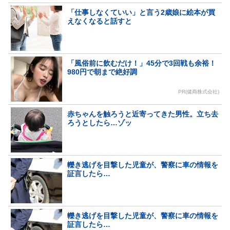
「仕事しなくていい」と言う2歳娘に絵本が買
えなくなると話すと
「風俗前に飲むだけ！」45分で3回戦も余裕！
980円で朝まで絶好調
PR(健商株式会社)
赤ちゃんを触ろうと近寄ってきた男性。立ち去
ろうとしたら…ゾッ
轢き逃げを目撃した児童が、警察に車の情報を
証言したら…
轢き逃げを目撃した児童が、警察に車の情報を
証言したら…