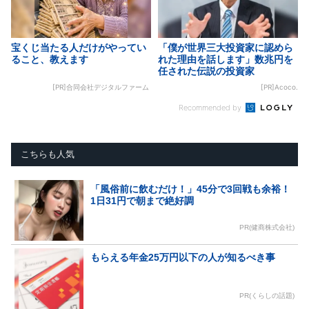
宝くじ当たる人だけがやってい
「僕が世界三大投資家に認めら
ること、教えます
れた理由を話します」数兆円を
任された伝説の投資家
[PR]合同会社デジタルファーム
[PR]Acoco.
Recommended by
こちらも人気
「風俗前に飲むだけ！」45分で3回戦も余裕！
1日31円で朝まで絶好調
PR(健商株式会社)
もらえる年金25万円以下の人が知るべき事
PR(くらしの話題)