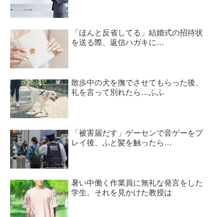
「ほんと反省してる」結婚式の招待状
を送る際、返信ハガキに…
散歩中の犬を撫でさせてもらった後、
礼を言って別れたら…ふふ
「被害届だす」ゲーセンで音ゲーをプ
レイ後、ふと髪を触ったら…
暑い中働く作業員に無礼な発言をした
学生。それを見かけた教授は