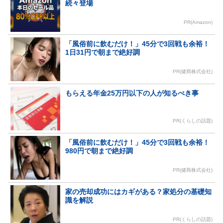
続々登場
PR(Amazon)
「風俗前に飲むだけ！」45分で3回戦も余裕！
1日31円で朝まで絶好調
PR(健商株式会社)
もらえる年金25万円以下の人が知るべき事
PR(くらしの話題)
「風俗前に飲むだけ！」45分で3回戦も余裕！
980円で朝まで絶好調
PR(健商株式会社)
家の売却成功にはカギがある？家処分の基礎知
識を解説
PR(くらしの話題)