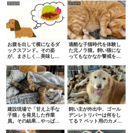
どうぶつ
どうぶつ
お腹を出して横になるダ
過酷な子猫時代を体験し
ックスフンド。その姿
た元ノラ猫。飼い猫にな
が、まさしく…美味しそ
ってもなかなか警戒を解
うな『トンカツ』にソッ
かなかったが…いつしか
クリだった！？
「無防備な寝姿」を見せ
どうぶつ
どうぶつ
るように！
建設現場で「甘え上手な
飼い主が外出中、ゴール
子猫」を発見した作業
デンレトリバーは何をし
員。その結果…やっぱり
てる？ ペット用のカメラ
こうなる！
を設置して観察したら…
どうぶつ
どうぶつ