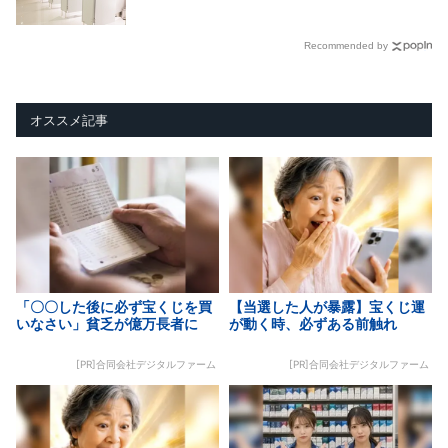
Recommended by
オススメ記事
「〇〇した後に必ず宝くじを買
【当選した人が暴露】宝くじ運
いなさい」貧乏が億万長者に
が動く時、必ずある前触れ
[PR]合同会社デジタルファーム
[PR]合同会社デジタルファーム