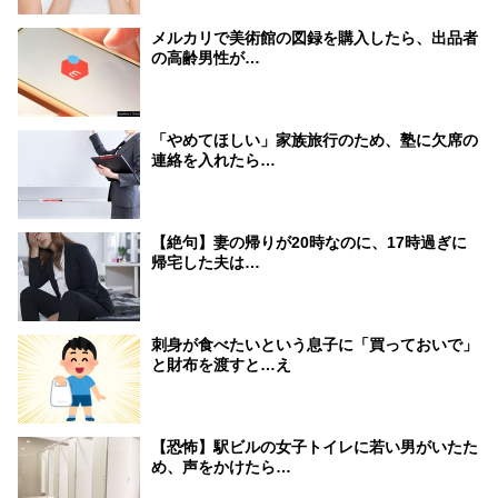
メルカリで美術館の図録を購入したら、出品者
の高齢男性が…
「やめてほしい」家族旅行のため、塾に欠席の
連絡を入れたら…
【絶句】妻の帰りが20時なのに、17時過ぎに
帰宅した夫は…
刺身が食べたいという息子に「買っておいで」
と財布を渡すと…え
【恐怖】駅ビルの女子トイレに若い男がいたた
め、声をかけたら…