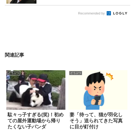
Recommended by
関連記事
どうぶつ
どうぶつ
駄々っ子すぎる(笑)！初め
妻「待って、猫が羽化し
ての屋外運動場から帰り
そう」送られてきた写真
たくない子パンダ
に目が釘付け