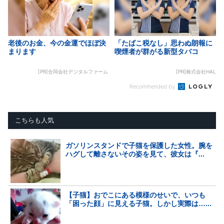
老後のお金、今の金運でほぼ決
「たばこ税なし」思わぬ朗報に
まります
喫煙者が群がる新型タバコ
[PR]合同会社デジタルファーム
[PR]株式会社HAL
Recommended by
こちらも人気
ガソリンスタンドで子猫を保護した女性。腕を
ハグして離さないその姿を見て、彼女は『...
【子猫】おでこにある模様のせいで、いつも
「困った顔」に見える子猫。しかし実際は…...