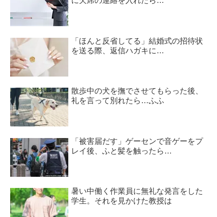
に欠席の連絡を入れたら…
「ほんと反省してる」結婚式の招待状
を送る際、返信ハガキに…
散歩中の犬を撫でさせてもらった後、
礼を言って別れたら…ふふ
「被害届だす」ゲーセンで音ゲーをプ
レイ後、ふと髪を触ったら…
暑い中働く作業員に無礼な発言をした
学生。それを見かけた教授は