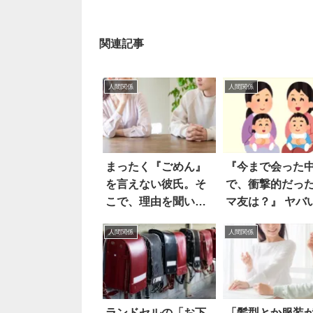
関連記事
人間関係
人間関係
まったく『ごめん』
『今まで会った
を言えない彼氏。そ
で、衝撃的だっ
こで、理由を聞いて
マ友は？』 ヤバ
みた結果…？
ピソードの数々
人間関係
人間関係
ン引き！
ランドセルの「お下
「髪型とか服装