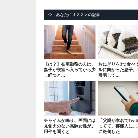
今、あなたにオススメの記事
【は？】在宅勤務の夫は、
おにぎりを3つ食べ
妻子が寝室へ入ってから少
ルに向かった息子。
し経つと…
帰宅して…
チャイムが鳴り、画面には
「父親が本名でTwitt
見覚えのない高齢女性が。
ってて、芸能人に…
用件を聞くと
に絶句した