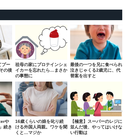
てプー
祖母の家にプロテインシェ
最後の一つを兄に食べられ
その後
イカーを忘れたら…まさか
泣きじゃくる2歳児に、代
の事態に
替案を出すと
erや
16歳くらいの娘を叱り続
【極意】スーパーのレジに
」続き
ける外国人両親。ワケを聞
並んだ後、やってはいけな
くと…マジか
い行動は