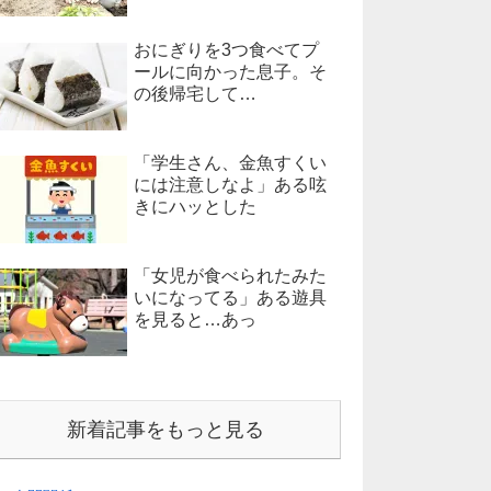
おにぎりを3つ食べてプ
ールに向かった息子。そ
の後帰宅して…
「学生さん、金魚すくい
には注意しなよ」ある呟
きにハッとした
「女児が食べられたみた
いになってる」ある遊具
を見ると…あっ
新着記事をもっと見る