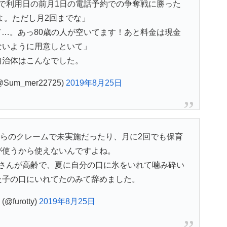
で利用日の前月1日の電話予約での争奪戦に勝った
よ。ただし月2回までな」
…。あっ80歳の人が空いてます！あと料金は現金
ないように用意しといて」
自治体はこんなでした。
@Sum_mer22725)
2019年8月25日
らのクレームで未実施だったり、月に2回でも保育
が使うから使えないんですよね。
さんが高齢で、夏に自分の口に氷をいれて噛み砕い
た子の口にいれてたのみて辞めました。
furotty)
2019年8月25日