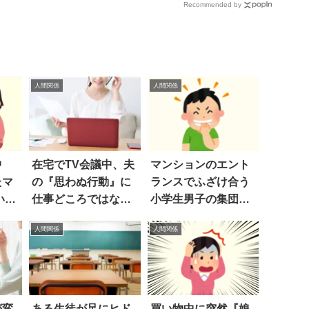
Recommended by
人間関係
人間関係
中
在宅でTV会議中、夫
マンションのエント
たマ
の『思わぬ行動』に
ランスでふざけ合う
いエ
仕事どころではなく
小学生男子の集団
にド
なった
が…
人間関係
人間関係
が変
ある生徒が足にヒド
買い物中に突然『娘