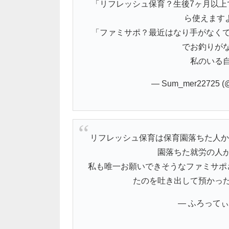
「リフレッシュ保育？生後7ヶ月以上
ら使えます
「ファミサポ？最近はなり手がなくて
でお釣りが
私のいる
— Sum_mer22725 (
リフレッシュ保育は保育園落ちた人か
園落ちた就労の人
私も唯一お願いできそうなファミサポ
たのを吐き出して預かっ
— ふろってぃ (@