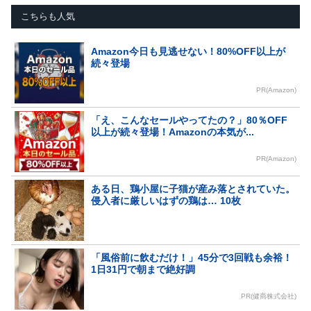
こちらも人気
Amazon今日も見逃せない！80%OFF以上が
続々登場
PR(Amazon)
「え、こんなセールやってたの？」80％OFF
以上が続々登場！Amazonの本気が...
PR(Amazon)
ある日、鶏小屋に子猫が産み落とされていた。
侵入者に厳しいはずの鶏は… 10枚
「風俗前に飲むだけ！」45分で3回戦も余裕！
1日31円で朝まで絶好調
PR(健商株式会社)