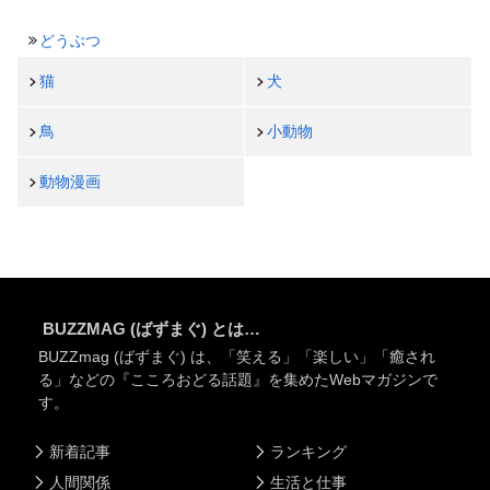
どうぶつ
猫
犬
鳥
小動物
動物漫画
BUZZMAG (ばずまぐ) とは…
BUZZmag (ばずまぐ) は、「笑える」「楽しい」「癒され
る」などの『こころおどる話題』を集めたWebマガジンで
す。
新着記事
ランキング
人間関係
生活と仕事