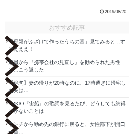
2019/08/20
おすすめ記事
「母親がふざけて作ったうちの墓」見てみると…す
げえええ！
店員から『携帯会社の見直し』を勧められた男性
は…こう返した
【絶句】妻の帰りが20時なのに、17時過ぎに帰宅し
た夫は…
TOKIO『宙船』の歌詞を見るたび、どうしても納得
いかないことは
ランチから勤め先の銀行に戻ると、女性部下が開口
一番…