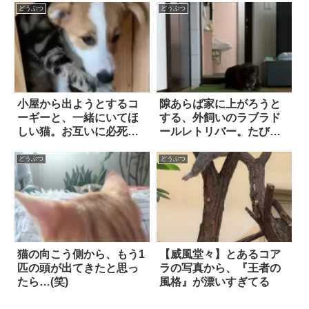
どうぶつ
どうぶつ
小屋から出ようとするコ
隙あらば家に上がろうと
ーギーと、一緒にいてほ
する、外飼いのラブラド
しい猫。お互いに必死な
ールレトリバー。たびた
攻防が微笑ましすぎ
び注意されるも…！？
る…！
どうぶつ
どうぶつ
猫の向こう側から、もう1
【威風堂々】とあるコア
匹の頭が出てきたと思っ
ラの写真から、『王者の
たら…(笑)
風格』が漂いすぎてる