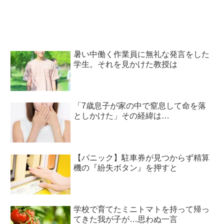
暑い中働く作業員に無礼な発言をした
学生。それを見かけた教授は
「7歳息子が家の中で窒息して命を落
としかけた」その経緯は…
【パニック】駐車券が見つからず精算
機の『紛失ボタン』を押すと
学校で育てたミニトマトを持って帰っ
てきた我が子が…思わぬ一言