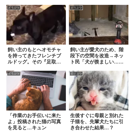
どうぶつ
どうぶつ
飼い主のもとへオモチャ
飼い主が愛犬のため、階
を持ってきたフレンチブ
段下の空間を改造→ネッ
ルドッグ。その『足取
ト民「犬が羨ましい…」
り』から、すでに期待感
(笑)
が溢れていて…！？
どうぶつ
どうぶつ
「作業のお手伝いに来た
生後すぐに母親と別れた
よ」投稿された猫の写真
子猫を、先輩犬たちに引
を見ると…キュン
き合わせた結果…？