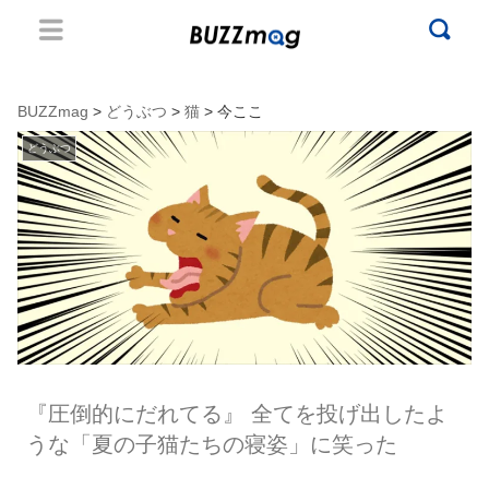
BUZZmag
>
どうぶつ
>
猫
> 今ここ
どうぶつ
『圧倒的にだれてる』 全てを投げ出したよ
うな「夏の子猫たちの寝姿」に笑った