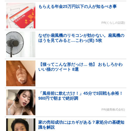
もらえる年金25万円以下の人が知るべき事
PR(くらしの話題)
なぜか扇風機のリモコンが効かない。扇風機の
ほうを見てみると…こわっ(笑) 5枚
【猫ってこんな形だっけ… 他】 おもしろかわ
いい猫のツイート 8選
「風俗前に飲むだけ！」45分で3回戦も余裕！
980円で朝まで絶好調
PR(健商株式会社)
家の売却成功にはカギがある？家処分の基礎知
識を解説