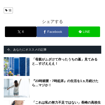
猫
シェアする
X
Facebook
LINE
今、あなたにオススメの記事
「母親がふざけて作ったうちの墓」見てみる
と…すげえええ！
『23時就寝・7時起床』の生活を1ヵ月続けた
ら…マジか！
「これは私の努力不足ではない」長崎の高校生