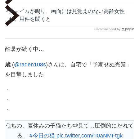
チャイムが鳴り、画面には見覚えのない高齢女性
が。用件を聞くと
Recommended by
酷暑が続く中…
歳
(
@raden108s
)さんは、自宅で「予期せぬ光景」
を目撃しました
・
・
・
うちの、夏休みの子猫たち🍉見て…圧倒的にだれて
る。
#今日の猫
pic.twitter.com/rI0aNMFtgk