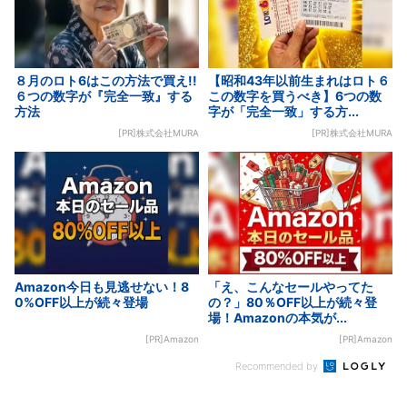
８月のロト6はこの方法で買え!!
【昭和43年以前生まれはロト６
６つの数字が『完全一致』する
この数字を買うべき】6つの数
方法
字が「完全一致」する方...
[PR]株式会社MURA
[PR]株式会社MURA
Amazon今日も見逃せない！8
「え、こんなセールやってた
0%OFF以上が続々登場
の？」80％OFF以上が続々登
場！Amazonの本気が...
[PR]Amazon
[PR]Amazon
Recommended by