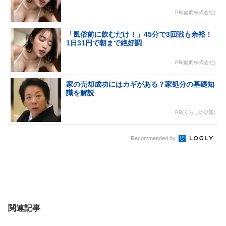
PR(健商株式会社)
「風俗前に飲むだけ！」45分で3回戦も余裕！
1日31円で朝まで絶好調
PR(健商株式会社)
家の売却成功にはカギがある？家処分の基礎知
識を解説
PR(くらしの話題)
Recommended by
関連記事