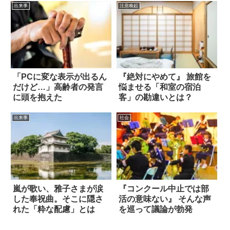
出来事
注意喚起
「PCに変な表示が出るん
『絶対にやめて』 旅館を
だけど…」高齢者の発言
悩ませる「和室の宿泊
に頭を抱えた
客」の勘違いとは？
出来事
社会
嵐が歌い、雅子さまが涙
『コンクール中止では部
した奉祝曲。そこに隠さ
活の意味ない』 そんな声
れた「粋な配慮」とは
を巡って議論が勃発