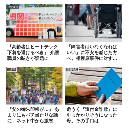
注意喚起
社会
『高齢者はヒートテック
「障害者はいなくなれば
下着を避けるべき』 介護
いい」に不安を感じた方
職員の呟きが話題に
へ。相模原事件に対する
緊急声明
出来事
注意喚起
『父の御朱印帳が…』 あ
危うく『還付金詐欺』に
まりにもバチ当たりな話
引っかかりそうになった
に、ネット中から激怒の
母。その手口は
声が殺到