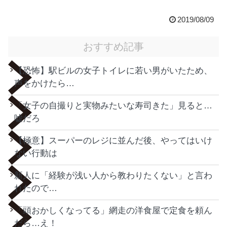
2019/08/09
おすすめ記事
【恐怖】駅ビルの女子トイレに若い男がいたため、
声をかけたら…
「女子の自撮りと実物みたいな寿司きた」見ると…
嘘だろ
【極意】スーパーのレジに並んだ後、やってはいけ
ない行動は
新人に「経験が浅い人から教わりたくない」と言わ
れたので…
「頭おかしくなってる」網走の洋食屋で定食を頼ん
だら…え！