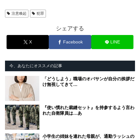
注意喚起
犯罪
シェアする
X
Facebook
LINE
今、あなたにオススメの記事
「どうしよう」職場のオバサンが自分の挨拶だ
け無視してきて…
『使い慣れた裁縫セット』を持参するよう言わ
れた自衛隊員は…あ
小学生の姉妹を連れた母親が、通勤ラッシュの