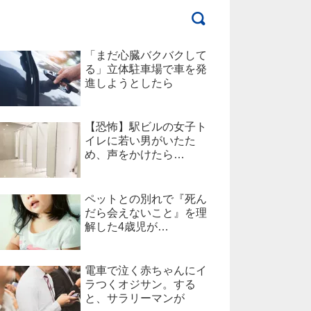
「まだ心臓バクバクして
る」立体駐車場で車を発
進しようとしたら
【恐怖】駅ビルの女子ト
イレに若い男がいたた
め、声をかけたら…
ペットとの別れで『死ん
だら会えないこと』を理
解した4歳児が…
電車で泣く赤ちゃんにイ
ラつくオジサン。する
と、サラリーマンが