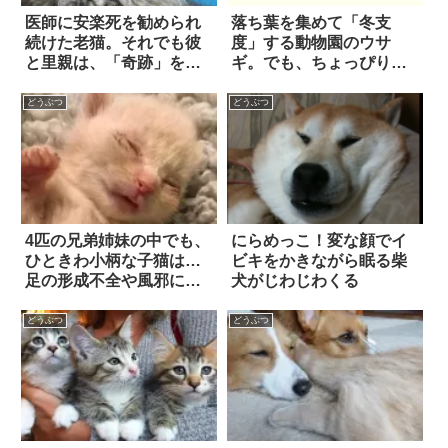
医師に安楽死を勧められ
落ち葉を集めて「冬支
続けた老猫。それでも彼
度」する動物園のウサ
と里親は、「奇跡」を信
ギ。でも、ちょっぴり欲
じた
張りすぎてしまったよう
で…？
どうぶつ
どうぶつ
4匹の兄弟姉妹の中でも、
にらめっこ！変な顔でイ
ひときわ小柄な子猫は…
ビキをかきながら眠る柴
足の形成不全や風邪にも
犬がじわじわくる
屈さず、「天性の無邪気
さ」で命をつないだ！
どうぶつ
どうぶつ