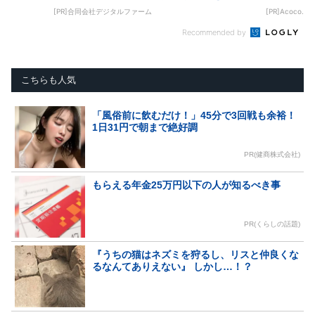
[PR]合同会社デジタルファーム
[PR]Acoco.
Recommended by
こちらも人気
「風俗前に飲むだけ！」45分で3回戦も余裕！
1日31円で朝まで絶好調
PR(健商株式会社)
もらえる年金25万円以下の人が知るべき事
PR(くらしの話題)
『うちの猫はネズミを狩るし、リスと仲良くな
るなんてありえない』 しかし…！？