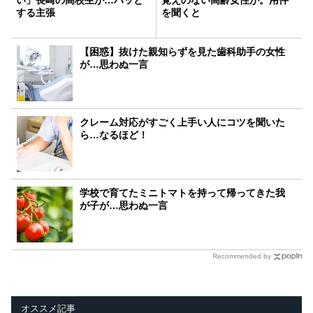
い」長崎の高校生が…ハッと
覚えのない高齢女性が。用件
する主張
を聞くと
【困惑】抜けた親知らずを見た歯科助手の女性
が…思わぬ一言
クレーム対応がすごく上手い人にコツを聞いた
ら…なるほど！
学校で育てたミニトマトを持って帰ってきた我
が子が…思わぬ一言
Recommended by
オススメ記事