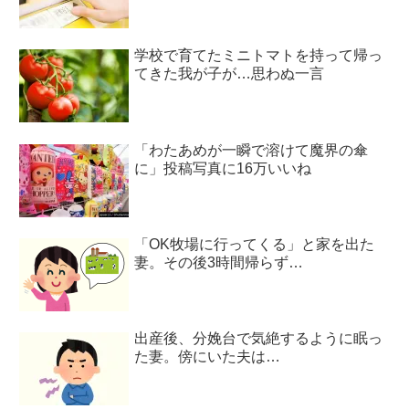
学校で育てたミニトマトを持って帰っ
てきた我が子が…思わぬ一言
「わたあめが一瞬で溶けて魔界の傘
に」投稿写真に16万いいね
「OK牧場に行ってくる」と家を出た
妻。その後3時間帰らず…
出産後、分娩台で気絶するように眠っ
た妻。傍にいた夫は…