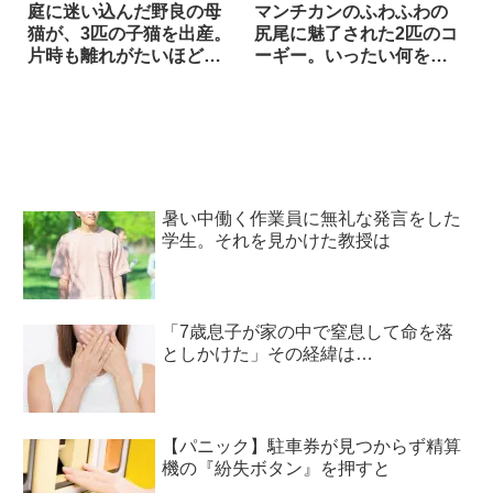
庭に迷い込んだ野良の母
マンチカンのふわふわの
猫が、3匹の子猫を出産。
尻尾に魅了された2匹のコ
片時も離れがたいほど仲
ーギー。いったい何をし
良しな兄弟の結末は…！
ているのかと思ったら…
暑い中働く作業員に無礼な発言をした
学生。それを見かけた教授は
「7歳息子が家の中で窒息して命を落
としかけた」その経緯は…
【パニック】駐車券が見つからず精算
機の『紛失ボタン』を押すと