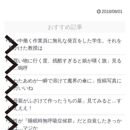
2018/08/01
おすすめ記事
暑い中働く作業員に無礼な発言をした学生。それを
見かけた教授は
「買い物に行く度、残酷すぎると娘が嘆く旗」見る
と…嗚呼
「わたあめが一瞬で溶けて魔界の傘に」投稿写真に
16万いいね
「母親がふざけて作ったうちの墓」見てみると…す
げえええ！
男性が『睡眠時無呼吸症候群』だと自覚したきっか
けは…マジか