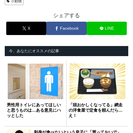
小動物
シェアする
X
Facebook
LINE
今、あなたにオススメの記事
男性用トイレにあってほしい
「頭おかしくなってる」網走
と思うものは…ある意見にハ
の洋食屋で定食を頼んだら…
ッとした
え！
刺身が食べたいという息子に「買っておいで」