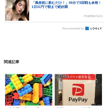
「風俗前に飲むだけ！」45分で3回戦も余裕！
1日31円で朝まで絶好調
PR(健商株式会社)
Recommended by
関連記事
作品
お店＆接客