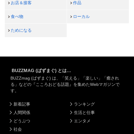
お店＆接客
作品
食べ物
ローカル
ためになる
BUZZMAG (ばずまぐ) とは…
BUZZmag (ばずまぐ) は、「笑える」「楽しい」「癒され
る」などの『こころおどる話題』を集めたWebマガジンで
す。
新着記事
ランキング
人間関係
生活と仕事
どうぶつ
エンタメ
社会