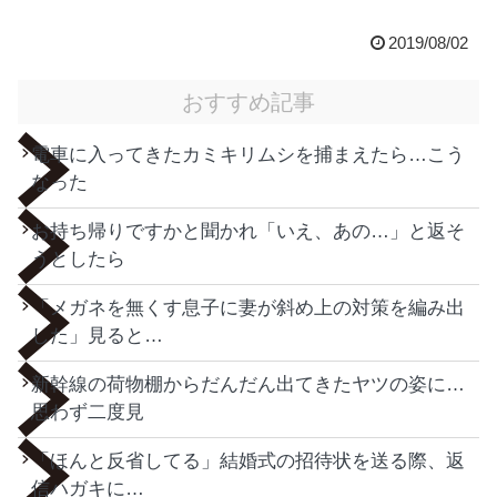
2019/08/02
おすすめ記事
電車に入ってきたカミキリムシを捕まえたら…こう
なった
お持ち帰りですかと聞かれ「いえ、あの…」と返そ
うとしたら
「メガネを無くす息子に妻が斜め上の対策を編み出
した」見ると…
新幹線の荷物棚からだんだん出てきたヤツの姿に…
思わず二度見
「ほんと反省してる」結婚式の招待状を送る際、返
信ハガキに…