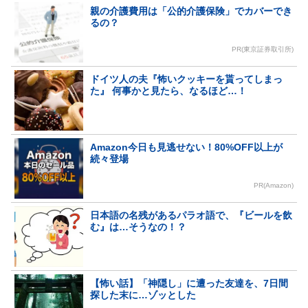
親の介護費用は「公的介護保険」でカバーでき
るの？
PR(東京証券取引所)
ドイツ人の夫『怖いクッキーを貰ってしまっ
た』 何事かと見たら、なるほど…！
Amazon今日も見逃せない！80%OFF以上が
続々登場
PR(Amazon)
日本語の名残があるパラオ語で、『ビールを飲
む』は…そうなの！？
【怖い話】「神隠し」に遭った友達を、7日間
探した末に…ゾッとした