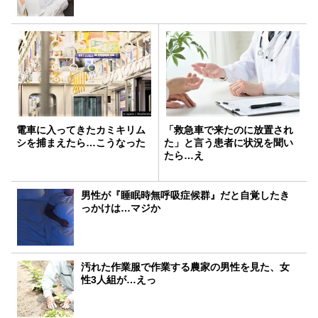
電車に入ってきたカミキリム
「救急車で来たのに放置され
シを捕まえたら…こうなった
た」と言う患者に状況を聞い
たら…え
男性が『睡眠時無呼吸症候群』だと自覚したき
っかけは…マジか
汚れた作業服で作業する農家の男性を見た、女
性3人組が…えっ