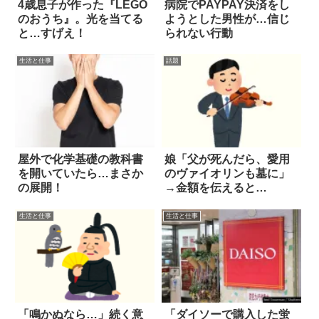
4歳息子が作った『LEGO
病院でPAYPAY決済をし
のおうち』。光を当てる
ようとした男性が…信じ
と…すげえ！
られない行動
生活と仕事
話題
屋外で化学基礎の教科書
娘「父が死んだら、愛用
を開いていたら…まさか
のヴァイオリンも墓に」
の展開！
→金額を伝えると…
生活と仕事
生活と仕事
「鳴かぬなら…」続く意
「ダイソーで購入した蛍