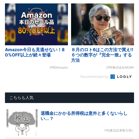
Amazon今日も見逃せない！8
８月のロト6はこの方法で買え!!
0%OFF以上が続々登場
６つの数字が『完全一致』する
方法
[PR]Amazon
[PR]株式会社MURA
Recommended by
こちらも人気
退職金にかかる所得税は意外と多くないらし
い…？
PR(東京証券取引所)