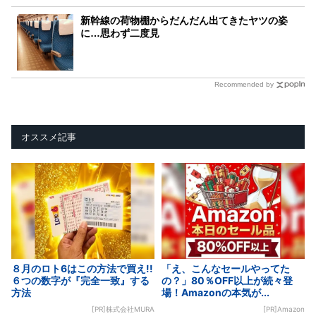
新幹線の荷物棚からだんだん出てきたヤツの姿
に…思わず二度見
Recommended by
オススメ記事
８月のロト6はこの方法で買え!!
「え、こんなセールやってた
６つの数字が『完全一致』する
の？」80％OFF以上が続々登
方法
場！Amazonの本気が...
[PR]株式会社MURA
[PR]Amazon