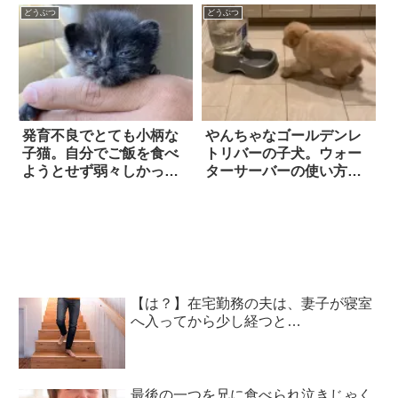
れ！
まれてしまった！！
どうぶつ
どうぶつ
発育不良でとても小柄な
やんちゃなゴールデンレ
子猫。自分でご飯を食べ
トリバーの子犬。ウォー
ようとせず弱々しかった
ターサーバーの使い方
ものの…感染症の治療を
が、違うそうじゃな
終えると、変化が現れ
い！！
た！
【は？】在宅勤務の夫は、妻子が寝室
へ入ってから少し経つと…
最後の一つを兄に食べられ泣きじゃく