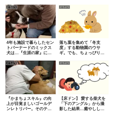
オチ
どうぶつ
どうぶつ
4年も施設で暮らしたセン
落ち葉を集めて「冬支
トバーナードのミックス
度」する動物園のウサ
犬は…『生涯の家』に向
ギ。でも、ちょっぴり欲
け、2400KMの旅に出
張りすぎてしまったよう
た！
で…？
どうぶつ
どうぶつ
『かまちょスキル』の向
【床ドン】 愛する柴犬を
上が目覚ましいゴールデ
「下のアングル」から撮
ンレトリバー。そのテク
影した結果…癒やししか
ニックを動画でご覧あ
ないベストショットが生