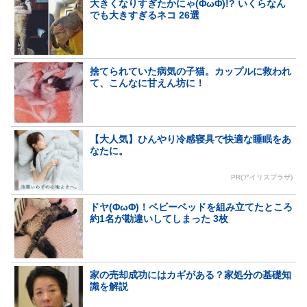
大きくなりすぎたかにゃ(ΦωΦ)!? いくらなん
でも大きすぎるネコ 26選
捨てられていた病気の子猫。カップルに救われ
て、こんなに甘えん坊に！
【大人気】ひんやり冷感寝具で快適な睡眠をあ
なたに。
PR(アイリスプラザ)
ドヤ(ΦωΦ)！ベビーベッドを組み立てたところ
約1名が勘違いしてしまった 3枚
家の売却成功にはカギがある？家処分の基礎知
識を解説