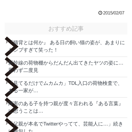
2015/02/07
おすすめ記事
『猫背とは何か』 ある日の飼い猫の姿が、あまりに
もシブすぎて笑った！
新幹線の荷物棚からだんだん出てきたヤツの姿に…
思わず二度見
「見てるだけでムカムカ」TDL入口の荷物検査で、
ある一家が…
障害のある子を持つ親が度々言われる『ある言葉』
に思うことは…
「父親が本名でTwitterやってて、芸能人に…」続き
に絶句した