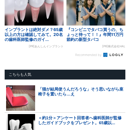
インプラントは絶対ダメ？65歳
『コンビニでタバコ買うの、ち
以上の方は確認してみて。20名
ょっと待って！！』年間11万円
の歯科医師監修のガイ...
節約の新型タバコ
[PR]あんしんインプラント
[PR]株式会社HAL
Recommended by
こちらも人気
「猫が結局使うんだろうな」そう思いながら座
椅子を置いたら…え
＜約1分＞アンケート回答者へ歯科医師が監修
したガイドブックをプレゼント。65歳以...