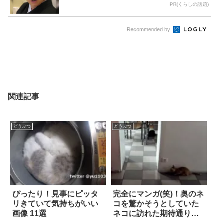
PR(くらしの話題)
Recommended by
関連記事
どうぶつ
どうぶつ
ぴったり！見事にピッタ
完全にマンガ(笑)！奥のネ
リきていて気持ちがいい
コを驚かそうとしていた
画像 11選
ネコに訪れた期待通りの