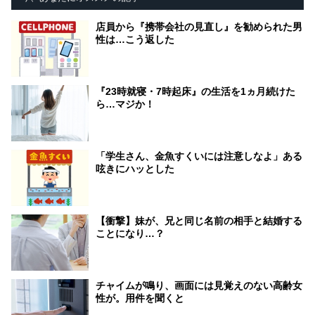
店員から『携帯会社の見直し』を勧められた男
性は…こう返した
『23時就寝・7時起床』の生活を1ヵ月続けた
ら…マジか！
「学生さん、金魚すくいには注意しなよ」ある
呟きにハッとした
【衝撃】妹が、兄と同じ名前の相手と結婚する
ことになり…？
チャイムが鳴り、画面には見覚えのない高齢女
性が。用件を聞くと