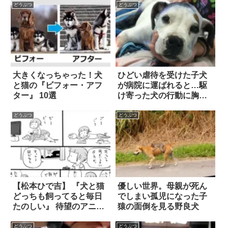
どうぶつ
どうぶつ
大きくなっちゃった！犬
ひどい虐待を受けた子犬
と猫の『ビフォー・アフ
が病院に運ばれると…駆
ター』 10選
け寄った犬の行動に胸が
痛む
どうぶつ
どうぶつ
【松本ひで吉】 『犬と猫
優しい世界。母親が死ん
どっちも飼ってると毎日
でしまい孤児になった子
たのしい』 待望のアニメ
猿の面倒を見る野良犬
最新情報が解禁！！
どうぶつ
どうぶつ