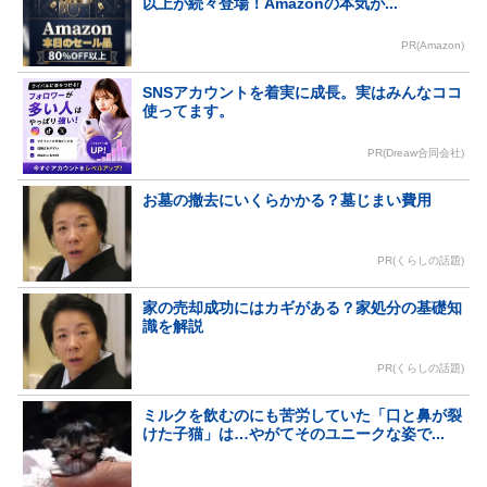
以上が続々登場！Amazonの本気が...
PR(Amazon)
SNSアカウントを着実に成長。実はみんなココ
使ってます。
PR(Dreaw合同会社)
お墓の撤去にいくらかかる？墓じまい費用
PR(くらしの話題)
家の売却成功にはカギがある？家処分の基礎知
識を解説
PR(くらしの話題)
ミルクを飲むのにも苦労していた「口と鼻が裂
けた子猫」は…やがてそのユニークな姿で...