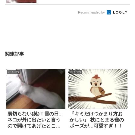
Recommended by
関連記事
どうぶつ
どうぶつ
裏切らない(笑)！雪の日、
『キミだけつかまり方お
ネコが外に出たいと言う
かしい』 枝にとまる雀の
ので開けてあげたとこ
ポーズが…可愛すぎ！！
ろ…。