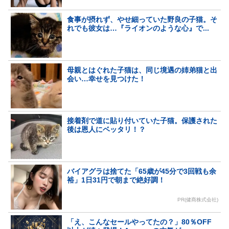
食事が摂れず、やせ細っていた野良の子猫。そ
れでも彼女は…『ライオンのような心』で...
母親とはぐれた子猫は、同じ境遇の姉弟猫と出
会い…幸せを見つけた！
接着剤で道に貼り付いていた子猫。保護された
後は恩人にベッタリ！？
バイアグラは捨てた「65歳が45分で3回戦も余
裕」1日31円で朝まで絶好調！
PR(健商株式会社)
「え、こんなセールやってたの？」80％OFF