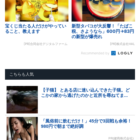
宝くじ当たる人だけがやってい
新型タバコが大反響！「たばこ
ること、教えます
税、さようなら」600円→83円
の新型が爆売れ
[PR]合同会社デジタルファーム
[PR]株式会社HAL
Recommended by
こちらも人気
【子猫】 とある店に迷い込んできた子猫。ど
こかの家から逃げたのかと近所を尋ねてま...
「風俗前に飲むだけ！」45分で3回戦も余裕！
980円で朝まで絶好調
PR(健商株式会社)