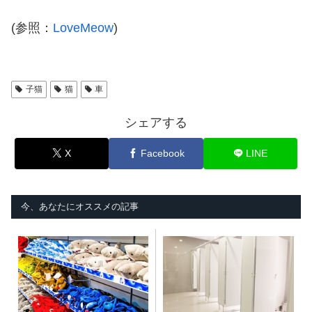
(参照：
LoveMeow
)
子猫
猫
車
シェアする
X
Facebook
LINE
今、あなたにオススメの記事