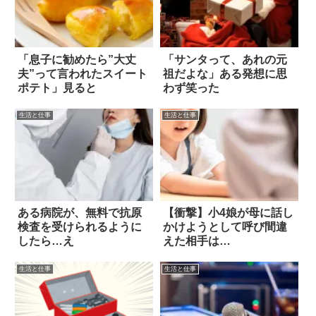
「息子に勧めたら”大丈
「サンタって、あれの元
夫”って言われたスイート
祖だよな」ある発想に思
ポテト」見ると
わず笑った
生活と仕事
生活と仕事
ある病院が、無料で抗原
【衝撃】小4娘が母に話し
検査を受けられるように
かけようとして呼び間違
したら…え
えた相手は…
生活と仕事
生活と仕事