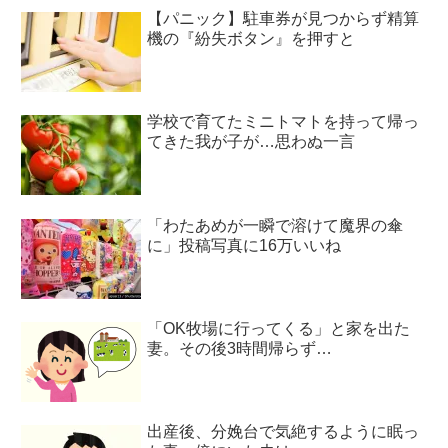
【パニック】駐車券が見つからず精算
機の『紛失ボタン』を押すと
学校で育てたミニトマトを持って帰っ
てきた我が子が…思わぬ一言
「わたあめが一瞬で溶けて魔界の傘
に」投稿写真に16万いいね
「OK牧場に行ってくる」と家を出た
妻。その後3時間帰らず…
出産後、分娩台で気絶するように眠っ