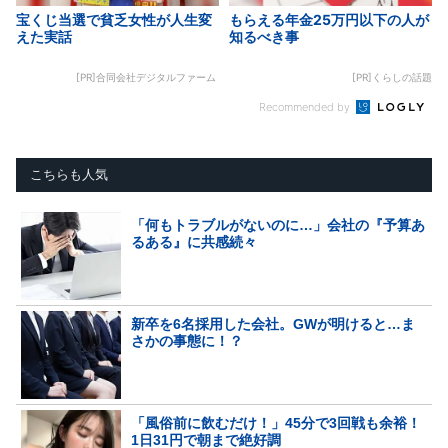
宝くじ当選で貧乏女性が人生変
もらえる年金25万円以下の人が
えた実話
知るべき事
[PR]合同会社デジタルファーム
[PR]くらしの話題
Recommended by
こちらも人気
「何もトラブルがないのに…」会社の『予算あ
るある』に共感続々
新卒を6名採用した会社。GWが明けると…ま
さかの事態に！？
「風俗前に飲むだけ！」45分で3回戦も余裕！
1日31円で朝まで絶好調