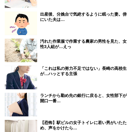
出産後、分娩台で気絶するように眠った妻。傍
にいた夫は…
汚れた作業服で作業する農家の男性を見た、女
性3人組が…えっ
「これは私の努力不足ではない」長崎の高校生
が…ハッとする主張
ランチから勤め先の銀行に戻ると、女性部下が
開口一番…
【恐怖】駅ビルの女子トイレに若い男がいたた
め、声をかけたら…