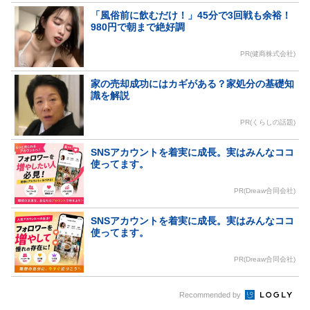
「風俗前に飲むだけ！」45分で3回戦も余裕！
980円で朝まで絶好調
PR(健商株式会社)
家の売却成功にはカギがある？家処分の基礎知
識を解説
PR(くらしの話題)
SNSアカウントを着実に成長。実はみんなココ
使ってます。
PR(Dreaw合同会社)
SNSアカウントを着実に成長。実はみんなココ
使ってます。
PR(Dreaw合同会社)
Recommended by