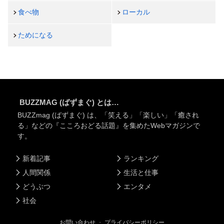
食べ物
ローカル
ためになる
BUZZMAG (ばずまぐ) とは…
BUZZmag (ばずまぐ) は、「笑える」「楽しい」「癒され
る」などの『こころおどる話題』を集めたWebマガジンで
す。
新着記事
ランキング
人間関係
生活と仕事
どうぶつ
エンタメ
社会
お問い合わせ
・
プライバシーポリシー