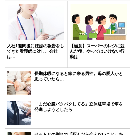
入社1週間後に妊娠の報告をし
【極意】スーパーのレジに並
てきた看護師に対し、会社
んだ後、やってはいけない行
は…
動は
長期休暇になると家に来る男性。母の愛人かと
思っていたら…
「まだ心臓バクバクしてる」立体駐車場で車を
発進しようとしたら
ペットとの別れで『死んだら会えないこと』を