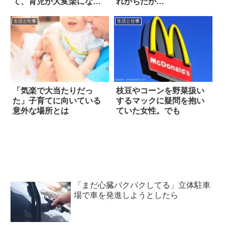
て、育児が大変楽になっ
れがちだが…
た」
生活と仕事
生活と仕事
「気楽で大当たりだっ
枝豆やコーンを野菜扱い
た」子育てに向いている
するマックに疑問を抱い
意外な場所とは
ていた女性。でも
「まだ心臓バクバクしてる」立体駐車
場で車を発進しようとしたら