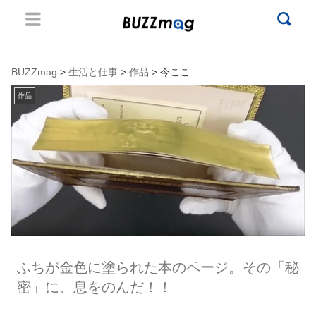
BUZZmag
>
生活と仕事
>
作品
> 今ここ
作品
ふちが金色に塗られた本のページ。その「秘
密」に、息をのんだ！！