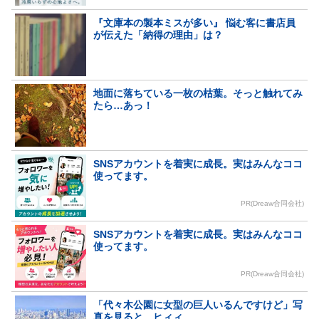
『文庫本の製本ミスが多い』 悩む客に書店員
が伝えた「納得の理由」は？
地面に落ちている一枚の枯葉。そっと触れてみ
たら…あっ！
SNSアカウントを着実に成長。実はみんなココ
使ってます。
PR(Dreaw合同会社)
SNSアカウントを着実に成長。実はみんなココ
使ってます。
PR(Dreaw合同会社)
「代々木公園に女型の巨人いるんですけど」写
真を見ると…ヒィィ