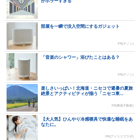
がホラーすぎる
部屋を一瞬で没入空間にするガジェット
PR(デノン)
「音楽のシャワー」浴びたことはある？
PR(デノン)
楽しさいっぱい！北海道・ニセコで避暑の夏旅
絶景とアクティビティが揃う「ニセコ東...
PR(東急不動産)
【大人気】ひんやり冷感寝具で快適な睡眠をあ
なたに。
PR(アイリスプラザ)