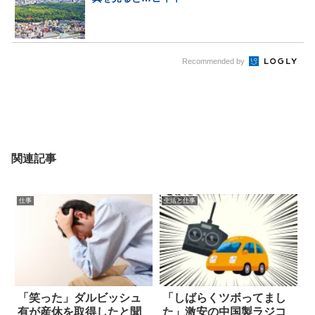
Recommended by
関連記事
仕事
生活と仕事
「笑った」ダルビッシュ
「しばらくツボってまし
有が産休を取得したと聞
た」激安の中国製ラジコ