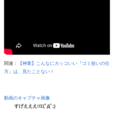
関連：
【神業】こんなにカッコいい『ゴミ拾いの仕
方』は、見たことない！
動画のキャプチャ画像
すげえええ!!Σ(ﾟДﾟ;)