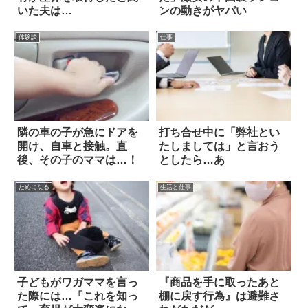
いた夫は…
ンの動きがヤバい
体験談
仕事
隣の車の子が急にドアを
打ち合せ中に「弊社とい
開け、自車と接触。直
たしましては」と言おう
後、その子のママは…！
としたら…あ
ためになる
生活と仕事
子どもがワガママを言っ
『商品を手に取ったあと
た際には…「これを知っ
棚に戻す行為』は避難さ