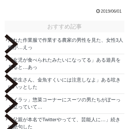
2019/06/01
おすすめ記事
汚れた作業服で作業する農家の男性を見た、女性3人
組が…えっ
「女児が食べられたみたいになってる」ある遊具を
見ると…あっ
「学生さん、金魚すくいには注意しなよ」ある呟き
にハッとした
「イラッ」惣菜コーナーにスーツの男たちがぼーっ
と立っていて…
「父親が本名でTwitterやってて、芸能人に…」続き
に絶句した