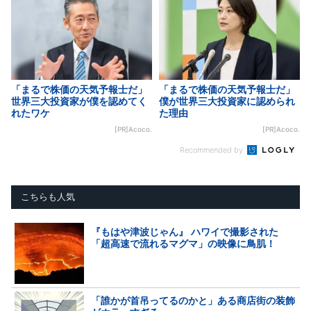
「まるで株価の天気予報士だ」
「まるで株価の天気予報士だ」
世界三大投資家が僕を認めてく
僕が世界三大投資家に認められ
れたワケ
た理由
[PR]Acoco.
[PR]Acoco.
Recommended by
こちらも人気
『もはや津波じゃん』 ハワイで撮影された
「超高速で流れるマグマ」の映像に鳥肌！
「誰かが首吊ってるのかと」ある商店街の装飾