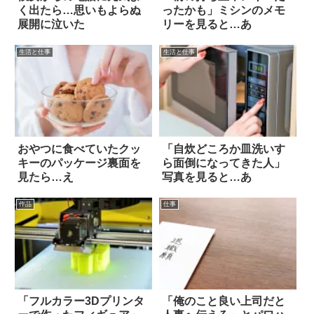
く出たら…思いもよらぬ
ったかも」ミシンのメモ
展開に泣いた
リーを見ると…あ
生活と仕事
生活と仕事
おやつに食べていたクッ
「自炊どころか皿洗いす
キーのパッケージ裏面を
ら面倒になってきた人」
見たら…え
写真を見ると…あ
作品
仕事
「フルカラー3Dプリンタ
「俺のこと良い上司だと