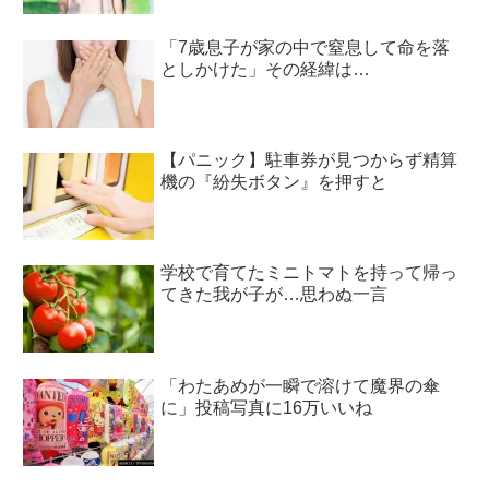
「7歳息子が家の中で窒息して命を落
としかけた」その経緯は…
【パニック】駐車券が見つからず精算
機の『紛失ボタン』を押すと
学校で育てたミニトマトを持って帰っ
てきた我が子が…思わぬ一言
「わたあめが一瞬で溶けて魔界の傘
に」投稿写真に16万いいね