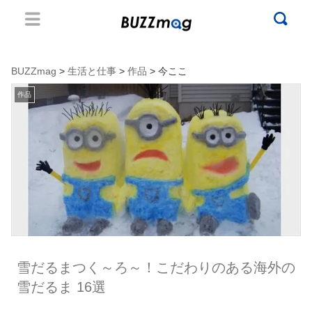
BUZZmag
>
生活と仕事
>
作品
> 今ここ
作品
雪だるまつく～ろ～！こだわりのある海外の
雪だるま 16選