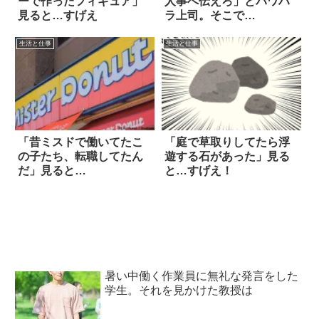
ーで作ったフィギュア」
人事へ伝えろ」とパワハ
見ると…すげえ
ラ上司。そこで…
生活と仕事
生活と仕事
「昔ミスドで働いてたこ
「庭で草取りしてたら浮
の子たち、転職してたん
遊する石があった」見る
だ」見ると…
と…すげえ！
暑い中働く作業員に無礼な発言をした
学生。それを見かけた教授は