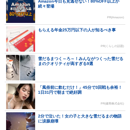
Amazon今日も見逃せない！80%OFF以上が
続々登場
PR(Amazon)
もらえる年金25万円以下の人が知るべき事
PR(くらしの話題)
雪だるまつく～ろ～！みんながつくった雪だる
まのクオリティが高すぎる9選
「風俗前に飲むだけ！」45分で3回戦も余裕！
1日31円で朝まで絶好調
PR(健商株式会社)
2分で泣いた！女の子と大きな雪だるまの物語
に涙腺崩壊