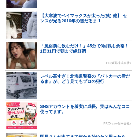
【大寒波でベイマックスが太った(笑) 他】 セ
ンスが光る2016年の雪だるま 1...
「風俗前に飲むだけ！」45分で3回戦も余裕！
1日31円で朝まで絶好調
PR(健商株式会社)
レベル高すぎ！北海道警察の『パトカーの雪だ
るま』が、どう見てもプロの犯行
SNSアカウントを着実に成長。実はみんなココ
使ってます。
PR(Dreaw合同会社)
駅員さんが出てきて何かを始めたと思ったら…