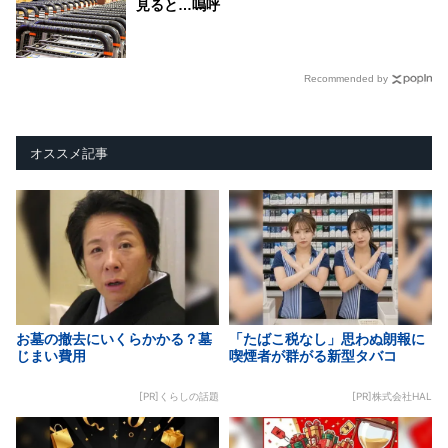
見ると…嗚呼
Recommended by
オススメ記事
お墓の撤去にいくらかかる？墓
「たばこ税なし」思わぬ朗報に
じまい費用
喫煙者が群がる新型タバコ
[PR]くらしの話題
[PR]株式会社HAL