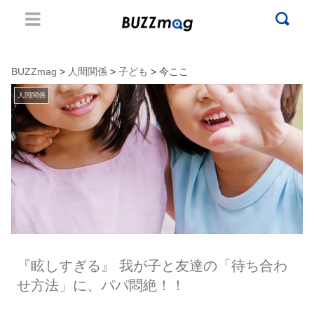
BUZZmag
>
人間関係
>
子ども
> 今ここ
人間関係
『眩しすぎる』 我が子と友達の「待ち合わ
せ方法」に、パパ悶絶！！