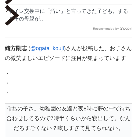
トイレ交換中に「汚い」と言ってきた子ども。する
とその母親が…
Recommended by
緒方剛志
(
@ogata_kouji
)さんが投稿した、お子さん
の微笑ましいエピソードに注目が集まっています
・
・
・
うちの子さ。幼稚園の友達と夜8時に夢の中で待ち
合わせしてるので7時半くらいから寝出して。なん
だろすごくない？眩しすぎて見てられない。