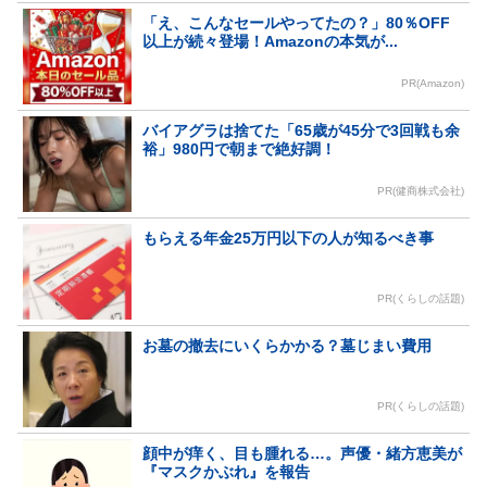
「え、こんなセールやってたの？」80％OFF
以上が続々登場！Amazonの本気が...
PR(Amazon)
バイアグラは捨てた「65歳が45分で3回戦も余
裕」980円で朝まで絶好調！
PR(健商株式会社)
もらえる年金25万円以下の人が知るべき事
PR(くらしの話題)
お墓の撤去にいくらかかる？墓じまい費用
PR(くらしの話題)
顔中が痒く、目も腫れる…。声優・緒方恵美が
『マスクかぶれ』を報告