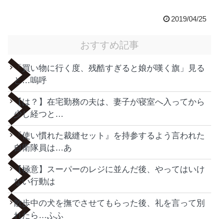
2019/04/25
おすすめ記事
「買い物に行く度、残酷すぎると娘が嘆く旗」見る
と…嗚呼
【は？】在宅勤務の夫は、妻子が寝室へ入ってから
少し経つと…
『使い慣れた裁縫セット』を持参するよう言われた
自衛隊員は…あ
【極意】スーパーのレジに並んだ後、やってはいけ
ない行動は
散歩中の犬を撫でさせてもらった後、礼を言って別
れたら…ふふ