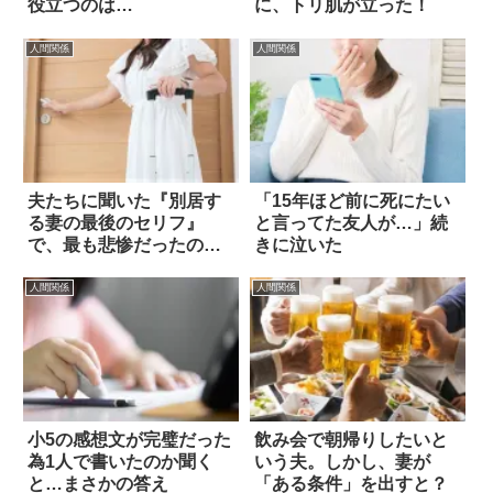
役立つのは…
に、トリ肌が立った！
人間関係
人間関係
夫たちに聞いた『別居す
「15年ほど前に死にたい
る妻の最後のセリフ』
と言ってた友人が…」続
で、最も悲惨だったの
きに泣いた
は…？
人間関係
人間関係
小5の感想文が完璧だった
飲み会で朝帰りしたいと
為1人で書いたのか聞く
いう夫。しかし、妻が
と…まさかの答え
「ある条件」を出すと？