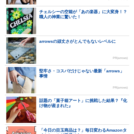
チェルシーの空箱が「あの楽器」に大変身！？
職人の神業に驚いた！
arrowsの頑丈さがとんでもないレベルに
PR(arrows)
堅牢さ・コスパだけじゃない最新「arrows」
事情
PR(arrows)
話題の「菓子箱アート」に挑戦した結果？『化
け物が産まれた』
「今日の目玉商品は？」毎日変わるAmazonタ