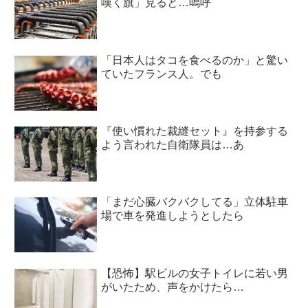
嘆く旗」見ると…嗚呼
「日本人はタコを食べるのか」と驚い
ていたフランス人。でも
『使い慣れた裁縫セット』を持参する
よう言われた自衛隊員は…あ
「まだ心臓バクバクしてる」立体駐車
場で車を発進しようとしたら
【恐怖】駅ビルの女子トイレに若い男
がいたため、声をかけたら…