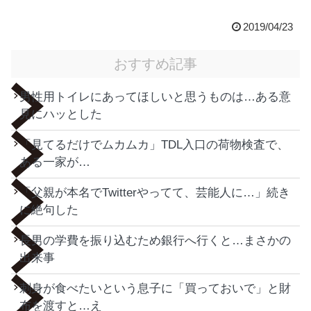
2019/04/23
おすすめ記事
男性用トイレにあってほしいと思うものは…ある意
見にハッとした
「見てるだけでムカムカ」TDL入口の荷物検査で、
ある一家が…
「父親が本名でTwitterやってて、芸能人に…」続き
に絶句した
長男の学費を振り込むため銀行へ行くと…まさかの
出来事
刺身が食べたいという息子に「買っておいで」と財
布を渡すと…え