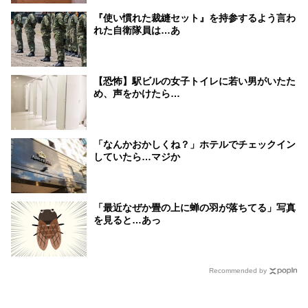
『使い慣れた裁縫セット』を持参するよう言わ
れた自衛隊員は…あ
【恐怖】駅ビルの女子トイレに若い男がいたた
め、声をかけたら…
「なんかおかしくね？」ホテルでチェックイン
していたら…マジか
「最近なぜか畳の上に蝉の羽が落ちてる」写真
を見ると…あっ
Recommended by