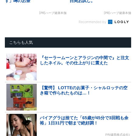
す」噂のお茶
日間お試し。
[PR]ハーブ健康本舗
[PR]ハーブ健康本舗
Recommended by
こちらも人気
『セーラームーンとアラジンの中間で』と注文
したネイル。その仕上がりに震えた
【驚愕】 LOTTEのお菓子・シャルロッテの空
き箱で作られたものは…！
バイアグラは捨てた「65歳が45分で3回戦も余
裕」1日31円で朝まで絶好調！
PR(健商株式会社)