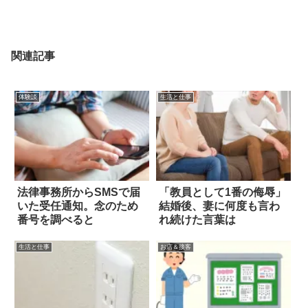
関連記事
体験談
生活と仕事
法律事務所からSMSで届
「教員として1番の侮辱」
いた受任通知。念のため
結婚後、妻に何度も言わ
番号を調べると
れ続けた言葉は
生活と仕事
お店＆接客