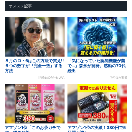
オススメ記事
８月のロト6はこの方法で買え!!
「気になっていた認知機能が菌
６つの数字が『完全一致』する
で…」森永が開発。感動の70代
方法
続出
[PR]株式会社MURA
[PR]森永乳業
アマゾン1位「このお茶ガチで
アマゾン1位の実績！380円で5