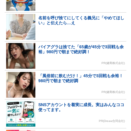
名前を呼び捨てにしてくる義兄に「やめてほし
い」と伝えたら…え
バイアグラは捨てた「65歳が45分で3回戦も余
裕」980円で朝まで絶好調！
PR(健商株式会社)
「風俗前に飲むだけ！」45分で3回戦も余裕！
980円で朝まで絶好調
PR(健商株式会社)
SNSアカウントを着実に成長。実はみんなココ
使ってます。
PR(Dreaw合同会社)