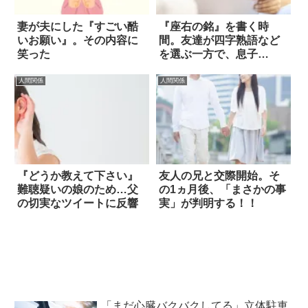
妻が夫にした『すごい酷
『座右の銘』を書く時
いお願い』。その内容に
間。友達が四字熟語など
笑った
を選ぶ一方で、息子
は…！？
人間関係
人間関係
『どうか教えて下さい』
友人の兄と交際開始。そ
難聴疑いの娘のため…父
の1ヵ月後、「まさかの事
の切実なツイートに反響
実」が判明する！！
「まだ心臓バクバクしてる」立体駐車