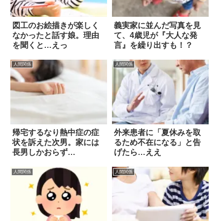
図工のお絵描きが楽しく
義実家に並んだ写真を見
なかったと話す娘。理由
て、4歳児が『大人な発
を聞くと…えっ
言』を繰り出すも！？
人間関係
人間関係
帰宅するなり熱中症の症
外来患者に「夏休みを取
状を訴えた次男。家には
るため不在になる」と告
長男しかおらず…
げたら…ええ
人間関係
人間関係