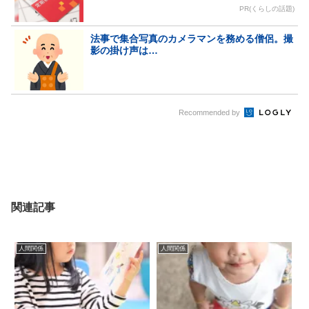
PR(くらしの話題)
法事で集合写真のカメラマンを務める僧侶。撮
影の掛け声は…
Recommended by
関連記事
人間関係
人間関係