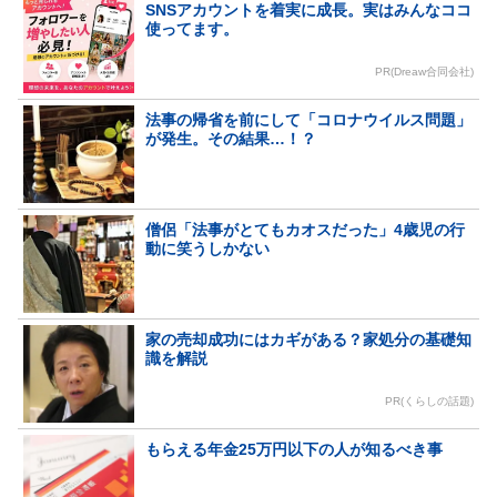
SNSアカウントを着実に成長。実はみんなココ
使ってます。
PR(Dreaw合同会社)
法事の帰省を前にして「コロナウイルス問題」
が発生。その結果…！？
僧侶「法事がとてもカオスだった」4歳児の行
動に笑うしかない
家の売却成功にはカギがある？家処分の基礎知
識を解説
PR(くらしの話題)
もらえる年金25万円以下の人が知るべき事