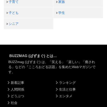
子育て
家族
子ども
学生
シニア
BUZZMAG (ばずまぐ) とは…
BUZZmag (ばずまぐ) は、「笑える」「楽しい」「癒され
る」などの『こころおどる話題』を集めたWebマガジンで
す。
新着記事
ランキング
人間関係
生活と仕事
どうぶつ
エンタメ
社会