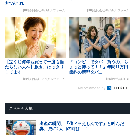
方”がこれ
[PR]合同会社デジタルファーム
[PR]合同会社デジタルファーム
【宝くじ何年も買って一度も当
『コンビニでタバコ買うの、ち
たらない人へ】原因、はっきり
ょっと待って！！』年間11万円
してます
節約の新型タバコ
[PR]合同会社デジタルファーム
[PR]株式会社HAL
Recommended by
こちらも人気
出産の瞬間、『僕ドラえもんです』と叫んだ
妻。更に2人目の時は…！