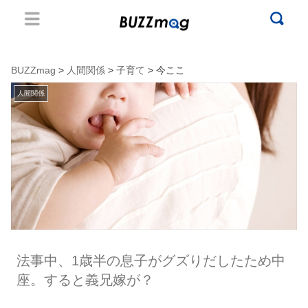
BUZZmag
>
人間関係
>
子育て
> 今ここ
人間関係
法事中、1歳半の息子がグズりだしたため中
座。すると義兄嫁が？