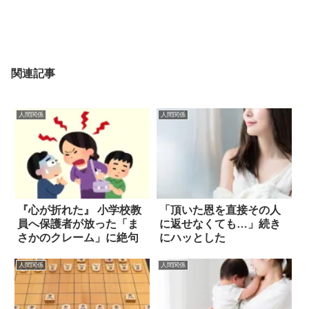
関連記事
人間関係
人間関係
『心が折れた』 小学校教
「頂いた恩を直接その人
員へ保護者が放った「ま
に返せなくても…」続き
さかのクレーム」に絶句
にハッとした
人間関係
人間関係