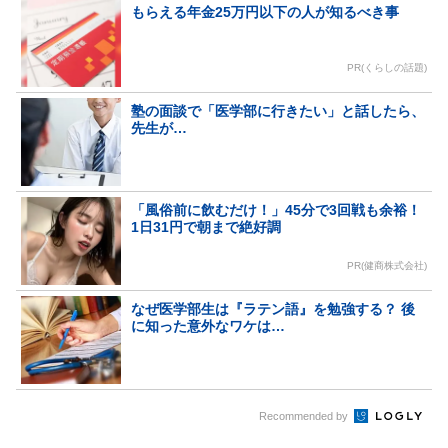
もらえる年金25万円以下の人が知るべき事
PR(くらしの話題)
塾の面談で「医学部に行きたい」と話したら、
先生が…
「風俗前に飲むだけ！」45分で3回戦も余裕！
1日31円で朝まで絶好調
PR(健商株式会社)
なぜ医学部生は『ラテン語』を勉強する？ 後
に知った意外なワケは…
Recommended by