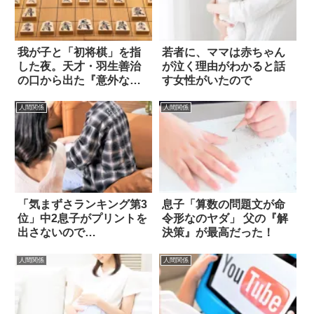
我が子と「初将棋」を指
若者に、ママは赤ちゃん
した夜。天才・羽生善治
が泣く理由がわかると話
の口から出た『意外な一
す女性がいたので
言』とは？
人間関係
人間関係
「気まずさランキング第3
息子「算数の問題文が命
位」中2息子がプリントを
令形なのヤダ」 父の『解
出さないので…
決策』が最高だった！
人間関係
人間関係