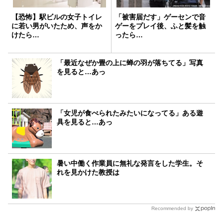
【恐怖】駅ビルの女子トイレ
「被害届だす」ゲーセンで音
に若い男がいたため、声をか
ゲーをプレイ後、ふと髪を触
けたら…
ったら…
「最近なぜか畳の上に蝉の羽が落ちてる」写真
を見ると…あっ
「女児が食べられたみたいになってる」ある遊
具を見ると…あっ
暑い中働く作業員に無礼な発言をした学生。そ
れを見かけた教授は
Recommended by