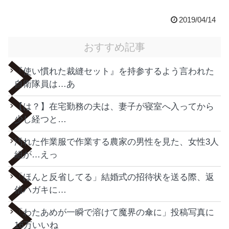
2019/04/14
おすすめ記事
『使い慣れた裁縫セット』を持参するよう言われた
自衛隊員は…あ
【は？】在宅勤務の夫は、妻子が寝室へ入ってから
少し経つと…
汚れた作業服で作業する農家の男性を見た、女性3人
組が…えっ
「ほんと反省してる」結婚式の招待状を送る際、返
信ハガキに…
「わたあめが一瞬で溶けて魔界の傘に」投稿写真に
16万いいね