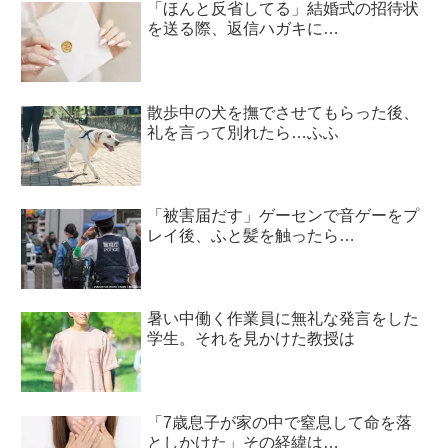
「ほんと反省してる」結婚式の招待状
を送る際、返信ハガキに…
散歩中の犬を撫でさせてもらった後、
礼を言って別れたら…ふふ
「被害届だす」ゲーセンで音ゲーをプ
レイ後、ふと髪を触ったら…
暑い中働く作業員に無礼な発言をした
学生。それを見かけた教授は
「7歳息子が家の中で窒息して命を落
としかけた」その経緯は…