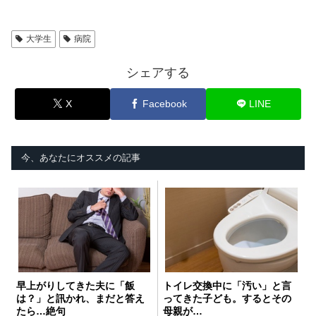
大学生
病院
シェアする
X
Facebook
LINE
今、あなたにオススメの記事
早上がりしてきた夫に「飯
トイレ交換中に「汚い」と言
は？」と訊かれ、まだと答え
ってきた子ども。するとその
たら…絶句
母親が…