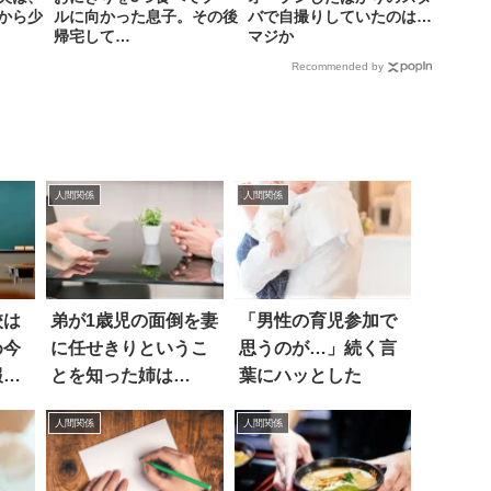
から少
ルに向かった息子。その後
バで自撮りしていたのは…
帰宅して…
マジか
Recommended by
人間関係
人間関係
校は
弟が1歳児の面倒を妻
「男性の育児参加で
め今
に任せきりというこ
思うのが…」続く言
報告
とを知った姉は…
葉にハッとした
人間関係
人間関係