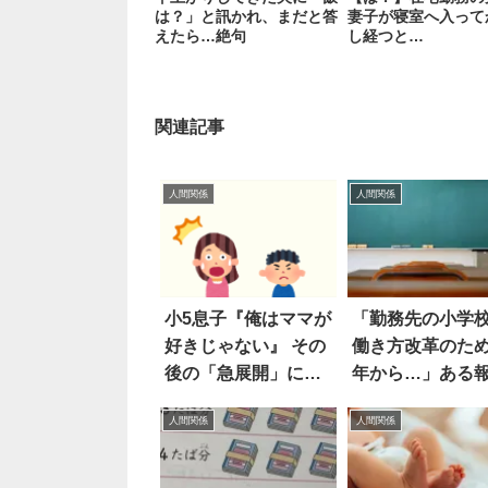
は？」と訊かれ、まだと答
妻子が寝室へ入って
えたら…絶句
し経つと…
関連記事
人間関係
人間関係
小5息子『俺はママが
「勤務先の小学
好きじゃない』 その
働き方改革のた
後の「急展開」に吹
年から…」ある
いた！！
に驚愕
人間関係
人間関係