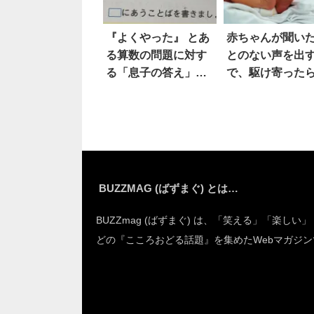
『よくやった』 とあ
赤ちゃんが聞い
る算数の問題に対す
とのない声を出
る「息子の答え」
で、駆け寄った
が、その通りすぎて
あ
笑った！
BUZZMAG (ばずまぐ) とは…
BUZZmag (ばずまぐ) は、「笑える」「楽しい
どの『こころおどる話題』を集めたWebマガジン