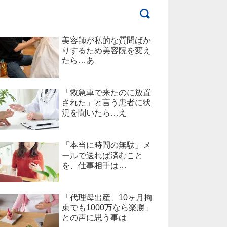
美容師が私的な質問ばか
りするため美容院を変え
たら…あ
「救急車で来たのに放置
された」と言う患者に状
況を聞いたら…え
「本当に時間の無駄」メ
ールで送れば済むこと
を、仕事相手は…
「代理母出産、10ヶ月拘
束でも1000万なら楽勝」
との声に思う事は