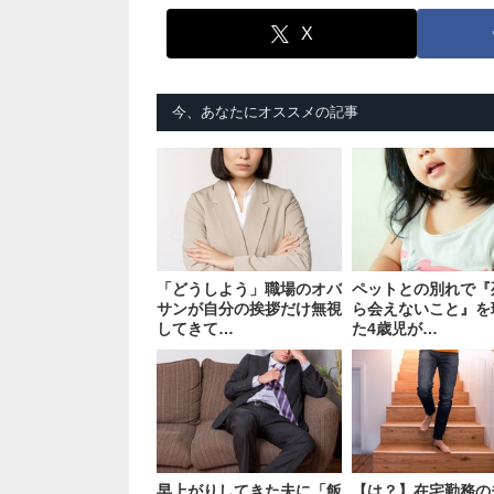
X
今、あなたにオススメの記事
「どうしよう」職場のオバ
ペットとの別れで『
サンが自分の挨拶だけ無視
ら会えないこと』を
してきて…
た4歳児が…
早上がりしてきた夫に「飯
【は？】在宅勤務の