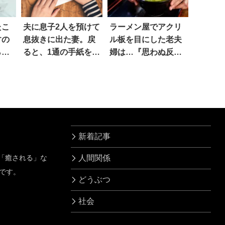
たこ
夫に息子2人を預けて
ラーメン屋でアクリ
すの
息抜きに出た妻。戻
ル板を目にした老夫
ら…
ると、1通の手紙を見
婦は…『思わぬ反
つけ…
応』にほっこり！
新着記事
」「癒される」な
人間関係
です。
どうぶつ
社会