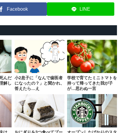
Facebook
LINE
死んだ
小2息子に「なんで歯医者
学校で育てたミニトマトを
理解し
になったの？」と聞かれ、
持って帰ってきた我が子
答えたら…え
が…思わぬ一言
夫は、
おにぎりを3つ食べてプー
オープンしたばかりのスタ