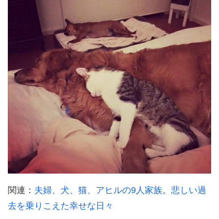
関連：
夫婦、犬、猫、アヒルの9人家族。悲しい過
去を乗りこえた幸せな日々