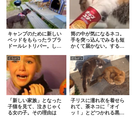
キャンプのために新しい
筒の中が気になるネコ。
ベッドをもらったラブラ
手を突っ込んでみるも短
ドールレトリバー。しか
かくて届かない。する
し翌朝には…嘘でし
と…(笑)
ょ！？
どうぶつ
どうぶつ
「新しい家族」となった
子リスに濡れ衣を着せら
子猫を見て、泣きじゃく
れて、茶ネコに「オイ
る女の子。その理由は
ッ！」とどつかれる黒白
ネコ