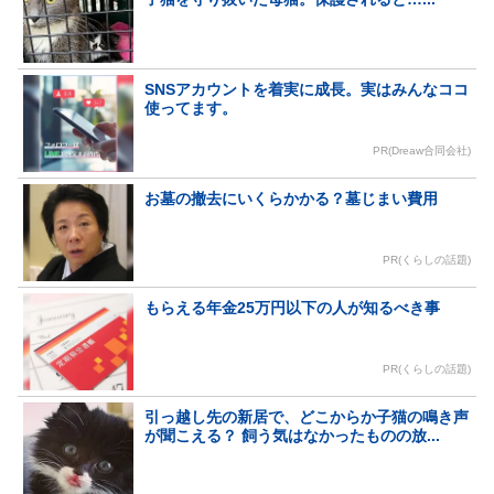
SNSアカウントを着実に成長。実はみんなココ
使ってます。
PR(Dreaw合同会社)
お墓の撤去にいくらかかる？墓じまい費用
PR(くらしの話題)
もらえる年金25万円以下の人が知るべき事
PR(くらしの話題)
引っ越し先の新居で、どこからか子猫の鳴き声
が聞こえる？ 飼う気はなかったものの放...