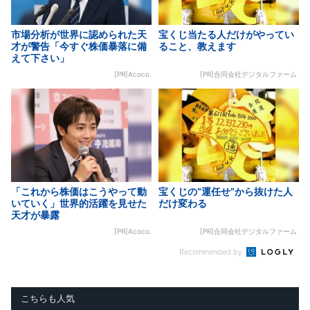
市場分析が世界に認められた天
宝くじ当たる人だけがやってい
才が警告「今すぐ株価暴落に備
ること、教えます
えて下さい」
[PR]Acoco.
[PR]合同会社デジタルファーム
「これから株価はこうやって動
宝くじの“運任せ”から抜けた人
いていく」世界的活躍を見せた
だけ変わる
天才が暴露
[PR]Acoco.
[PR]合同会社デジタルファーム
Recommended by
こちらも人気