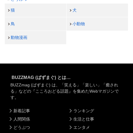
猫
犬
鳥
小動物
動物漫画
BUZZMAG (ばずまぐ) とは…
BUZZmag (ばずまぐ) は、「笑える」「楽しい」「癒され
る」などの『こころおどる話題』を集めたWebマガジンで
す。
新着記事
ランキング
人間関係
生活と仕事
どうぶつ
エンタメ