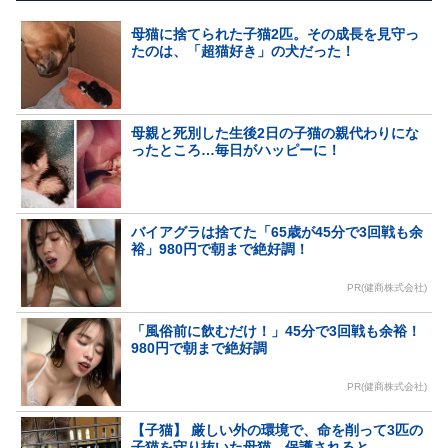
母猫に捨てられた子猫2匹。その成長を見守っ
たのは、「超猫好き」の犬だった！
母親と死別した生後2日の子猫の親代わりにな
ったところ…毎日がハッピーに！
バイアグラは捨てた「65歳が45分で3回戦も余
裕」980円で朝まで絶好調！
PR(健商株式会社)
「風俗前に飲むだけ！」45分で3回戦も余裕！
980円で朝まで絶好調
PR(健商株式会社)
【子猫】 厳しい外の環境で、命を削って3匹の
子猫を守り抜いた母猫。保護されると…...