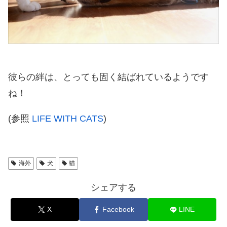
彼らの絆は、とっても固く結ばれているようです
ね！
(参照
LIFE WITH CATS
)
海外
犬
猫
シェアする
X
Facebook
LINE