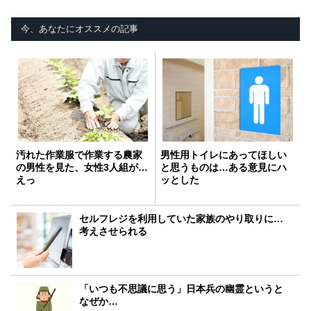
今、あなたにオススメの記事
汚れた作業服で作業する農家
男性用トイレにあってほしい
の男性を見た、女性3人組が…
と思うものは…ある意見にハ
えっ
ッとした
セルフレジを利用していた家族のやり取りに…
考えさせられる
「いつも不思議に思う」日本兵の幽霊というと
なぜか…