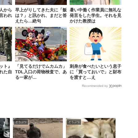
人から
早上がりしてきた夫に「飯
暑い中働く作業員に無礼な
言われ
は？」と訊かれ、まだと答
発言をした学生。それを見
えたら…絶句
かけた教授は
ット』
「見てるだけでムカムカ」
刺身が食べたいという息子
れた自
TDL入口の荷物検査で、あ
に「買っておいで」と財布
る一家が…
を渡すと…え
Recommended by
どうぶつ
どうぶつ