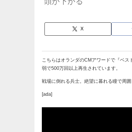
頭が下がる
X
こちらはオランダのCMアワードで『ベス
弱で500万回以上再生されています。
戦場に倒れる兵士。絶望に暮れる瞳で周囲
[ada]