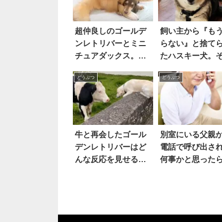
超仲良しのゴールデ
飼い主から『も
ンレトリバーとミニ
らない』と捨て
チュアダックス。そ
たハスキー犬。
の『じゃれ合い方』
理由が許せない
どうぶつ
どうぶつ
が…激しすぎる！？
牛と再会したゴール
別室にいる父親
デンレトリバーはど
電話で呼び出さ
んな反応を見せる？
何事かと思った
心温まる光景をぜひ
あ
動画でご覧あれ！