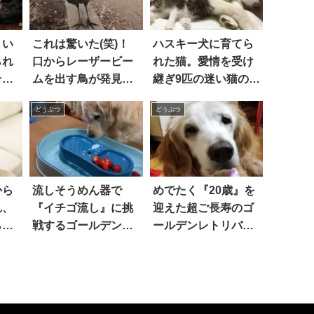
うい
これは驚いた(笑)！
ハスキー犬に育てら
られ
口からレーザービー
れた猫。愛情を受け
その
ムを出す鳥が発見さ
継ぎ9匹の迷い猫のお
！
れる
母さんに 5枚
どうぶつ
どうぶつ
から
流しそうめん器で
めでたく『20歳』を
れ、
『イチゴ流し』に挑
迎えた超ご長寿のゴ
ら…
戦するゴールデンレ
ールデンレトリバ
トリバー。初めはオ
ー。驚くほど元気な
ロオロしていたもの
彼女は、これからも
の、やがてコツを掴
記録を伸ばし続ける
み…？！